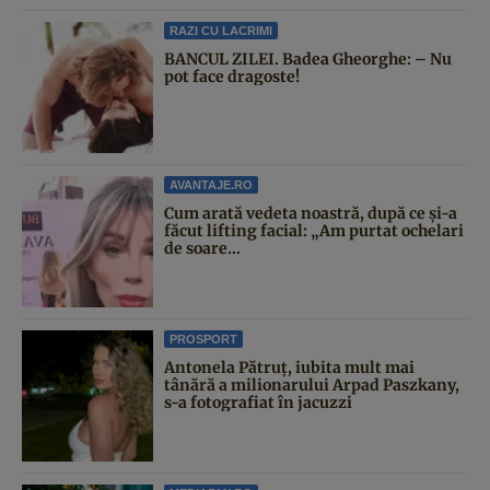
RAZI CU LACRIMI
BANCUL ZILEI. Badea Gheorghe: – Nu
pot face dragoste!
AVANTAJE.RO
Cum arată vedeta noastră, după ce și-a
făcut lifting facial: „Am purtat ochelari
de soare...
PROSPORT
Antonela Pătruț, iubita mult mai
tânără a milionarului Arpad Paszkany,
s-a fotografiat în jacuzzi