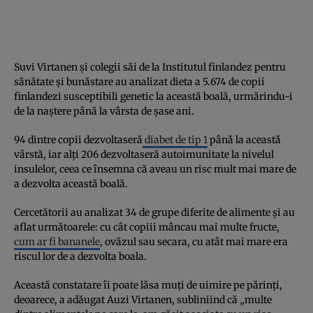
Suvi Virtanen și colegii săi de la Institutul finlandez pentru
sănătate și bunăstare au analizat dieta a 5.674 de copii
finlandezi susceptibili genetic la această boală, urmărindu-i
de la naștere până la vârsta de șase ani.
94 dintre copii dezvoltaseră
diabet de tip 1
până la această
vârstă, iar alți 206 dezvoltaseră autoimunitate la nivelul
insulelor, ceea ce însemna că aveau un risc mult mai mare de
a dezvolta această boală.
Cercetătorii au analizat 34 de grupe diferite de alimente și au
aflat următoarele: cu cât copiii mâncau mai multe fructe,
cum ar fi bananele
, ovăzul sau secara, cu atât mai mare era
riscul lor de a dezvolta boala.
Această constatare îi poate lăsa muți de uimire pe părinți,
deoarece, a adăugat Auzi Virtanen, subliniind că „multe