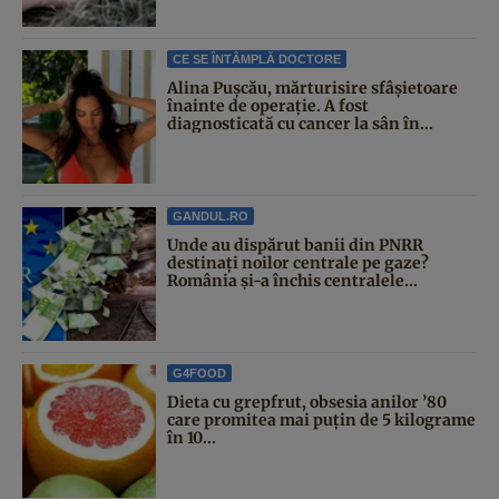
CE SE ÎNTÂMPLĂ DOCTORE
Alina Pușcău, mărturisire sfâșietoare
înainte de operație. A fost
diagnosticată cu cancer la sân în...
GANDUL.RO
Unde au dispărut banii din PNRR
destinați noilor centrale pe gaze?
România și-a închis centralele...
G4FOOD
Dieta cu grepfrut, obsesia anilor ’80
care promitea mai puțin de 5 kilograme
în 10...