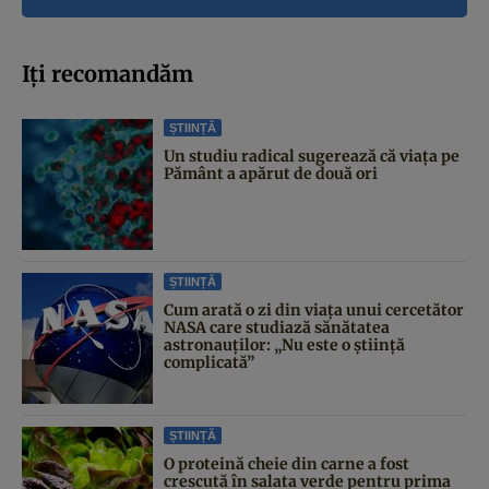
Iți recomandăm
ȘTIINȚĂ
Un studiu radical sugerează că viața pe
Pământ a apărut de două ori
ȘTIINȚĂ
Cum arată o zi din viața unui cercetător
NASA care studiază sănătatea
astronauților: „Nu este o știință
complicată”
ȘTIINȚĂ
O proteină cheie din carne a fost
crescută în salata verde pentru prima