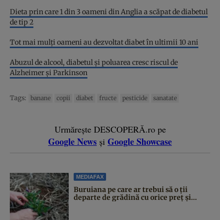
Dieta prin care 1 din 3 oameni din Anglia a scăpat de diabetul
de tip 2
Tot mai mulți oameni au dezvoltat diabet în ultimii 10 ani
Abuzul de alcool, diabetul și poluarea cresc riscul de
Alzheimer și Parkinson
Tags:
banane
copii
diabet
fructe
pesticide
sanatate
Urmărește DESCOPERĂ.ro pe
Google News
Google Showcase
și
MEDIAFAX
Buruiana pe care ar trebui să o ții
departe de grădină cu orice preț și...