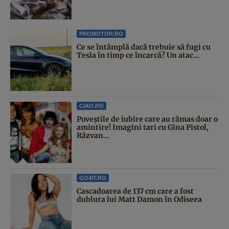
PROMOTOR.RO
Ce se întâmplă dacă trebuie să fugi cu
Tesla în timp ce încarcă? Un atac...
CIAO.RO
Poveştile de iubire care au rămas doar o
amintire! Imagini tari cu Gina Pistol,
Răzvan...
GO4IT.RO
Cascadoarea de 137 cm care a fost
dublura lui Matt Damon în Odiseea