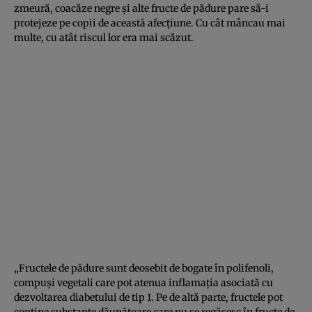
zmeură, coacăze negre și alte fructe de pădure pare să-i
protejeze pe copii de această afecțiune. Cu cât mâncau mai
multe, cu atât riscul lor era mai scăzut.
„Fructele de pădure sunt deosebit de bogate în polifenoli,
compuși vegetali care pot atenua inflamația asociată cu
dezvoltarea diabetului de tip 1. Pe de altă parte, fructele pot
conține substanțe dăunătoare care nu se regăsesc în fructe de