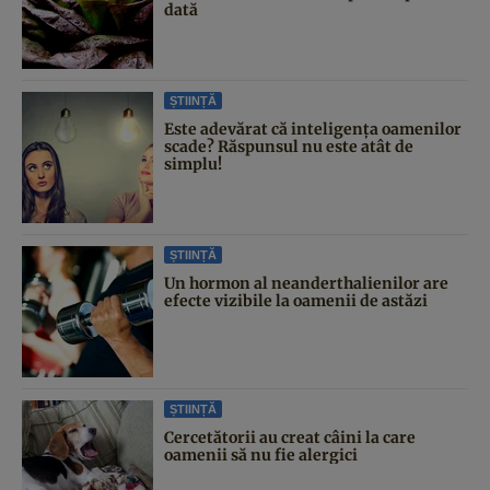
dată
ȘTIINȚĂ
Este adevărat că inteligența oamenilor
scade? Răspunsul nu este atât de
simplu!
ȘTIINȚĂ
Un hormon al neanderthalienilor are
efecte vizibile la oamenii de astăzi
ȘTIINȚĂ
Cercetătorii au creat câini la care
oamenii să nu fie alergici