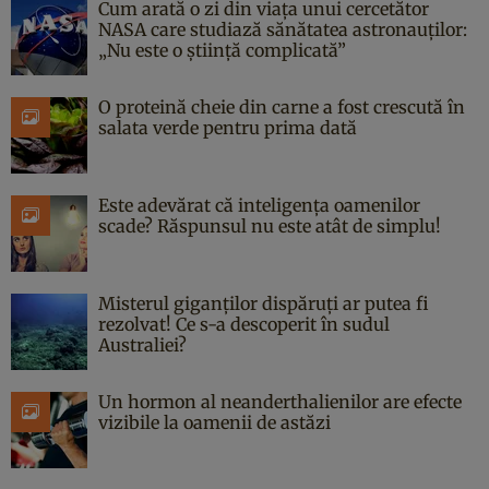
Cum arată o zi din viața unui cercetător
NASA care studiază sănătatea astronauților:
„Nu este o știință complicată”
O proteină cheie din carne a fost crescută în
salata verde pentru prima dată
Este adevărat că inteligența oamenilor
scade? Răspunsul nu este atât de simplu!
Misterul giganților dispăruți ar putea fi
rezolvat! Ce s-a descoperit în sudul
Australiei?
Un hormon al neanderthalienilor are efecte
vizibile la oamenii de astăzi