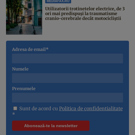
MEDIAFAX.RO
Utilizatorii trotinetelor electrice, de 3
ori mai predispuși la traumatisme
cranio-cerebrale decât motocicliștii
Adresa de email*
Numele
Prenumele
Sunt de acord cu
Politica de confidentialitate
*