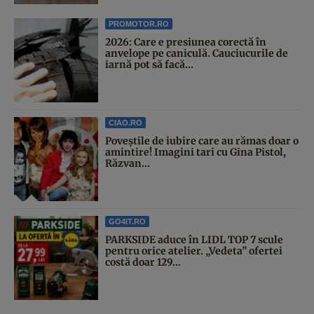
PROMOTOR.RO
2026: Care e presiunea corectă în
anvelope pe caniculă. Cauciucurile de
iarnă pot să facă...
CIAO.RO
Poveştile de iubire care au rămas doar o
amintire! Imagini tari cu Gina Pistol,
Răzvan...
GO4IT.RO
PARKSIDE aduce în LIDL TOP 7 scule
pentru orice atelier. „Vedeta” ofertei
costă doar 129...