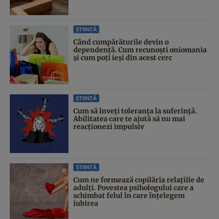
ȘTIINȚĂ
Când cumpărăturile devin o
dependență. Cum recunoști oniomania
și cum poți ieși din acest cerc
ȘTIINȚĂ
Cum să înveți toleranța la suferință.
Abilitatea care te ajută să nu mai
reacționezi impulsiv
ȘTIINȚĂ
Cum ne formează copilăria relațiile de
adulți. Povestea psihologului care a
schimbat felul în care înțelegem
iubirea