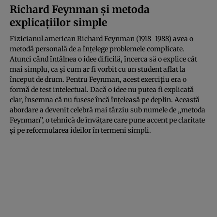
Richard Feynman și metoda
explicațiilor simple
Fizicianul american Richard Feynman (1918–1988) avea o
metodă personală de a înțelege problemele complicate.
Atunci când întâlnea o idee dificilă, încerca să o explice cât
mai simplu, ca și cum ar fi vorbit cu un student aflat la
început de drum. Pentru Feynman, acest exercițiu era o
formă de test intelectual. Dacă o idee nu putea fi explicată
clar, însemna că nu fusese încă înțeleasă pe deplin. Această
abordare a devenit celebră mai târziu sub numele de „metoda
Feynman”, o tehnică de învățare care pune accent pe claritate
și pe reformularea ideilor în termeni simpli.