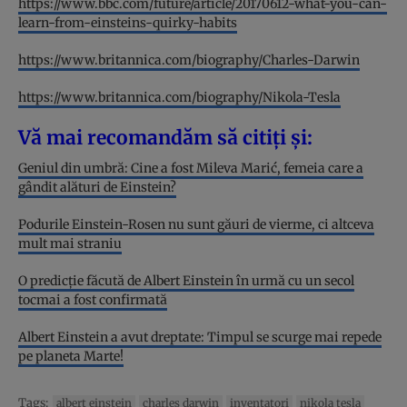
https://www.bbc.com/future/article/20170612-what-you-can-
learn-from-einsteins-quirky-habits
https://www.britannica.com/biography/Charles-Darwin
https://www.britannica.com/biography/Nikola-Tesla
Vă mai recomandăm să citiți și:
Geniul din umbră: Cine a fost Mileva Marić, femeia care a
gândit alături de Einstein?
Podurile Einstein-Rosen nu sunt găuri de vierme, ci altceva
mult mai straniu
O predicție făcută de Albert Einstein în urmă cu un secol
tocmai a fost confirmată
Albert Einstein a avut dreptate: Timpul se scurge mai repede
pe planeta Marte!
Tags:
albert einstein
charles darwin
inventatori
nikola tesla