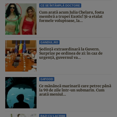
CE SE ÎNTÂMPLĂ DOCTORE
Cum arată acum Julia Chelaru, fosta
membră a trupei Exotic! Și-a etalat
formele voluptoase, la...
GANDUL.RO
Şedinţă extraordinară la Guvern.
Surprize pe ordinea de zi: în caz de
urgență, guvernul va...
G4FOOD
Ce mănâncă marinarii care petrec până
la 90 de zile într-un submarin. Cum
arată meniul...
RAZI CU LACRIMI