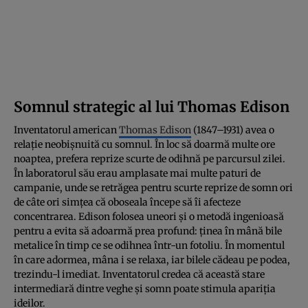
Somnul strategic al lui Thomas Edison
Inventatorul american
Thomas Edison
(1847–1931) avea o
relație neobișnuită cu somnul. În loc să doarmă multe ore
noaptea, prefera reprize scurte de odihnă pe parcursul zilei.
În laboratorul său erau amplasate mai multe paturi de
campanie, unde se retrăgea pentru scurte reprize de somn ori
de câte ori simțea că oboseala începe să îi afecteze
concentrarea. Edison folosea uneori și o metodă ingenioasă
pentru a evita să adoarmă prea profund: ținea în mână bile
metalice în timp ce se odihnea într-un fotoliu. În momentul
în care adormea, mâna i se relaxa, iar bilele cădeau pe podea,
trezindu-l imediat. Inventatorul credea că această stare
intermediară dintre veghe și somn poate stimula apariția
ideilor.