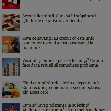
Scenariile minții. Cum să îți stăpânești
gândurile negative și anxietatea
Ceva ce savanții au crezut că este unic
oamenilor tocmai a fost observat și la
maimuțe
Vecinul îți pune în pericol locuința? Ce poți
face dacă refuză să remedieze problema
Când cumpărăturile devin o dependență.
Cum recunoști oniomania și cum poți ieși
din acest cerc
Cum să înveți toleranța la suferință.
Abilitatea care te ajută să nu mai reacționezi