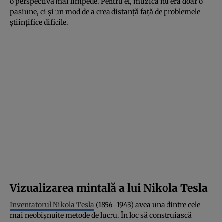
o perspectivă mai limpede. Pentru el, muzica nu era doar o
pasiune, ci și un mod de a crea distanță față de problemele
științifice dificile.
Vizualizarea mintală a lui Nikola Tesla
Inventatorul Nikola Tesla
(1856–1943) avea una dintre cele
mai neobișnuite metode de lucru. În loc să construiască