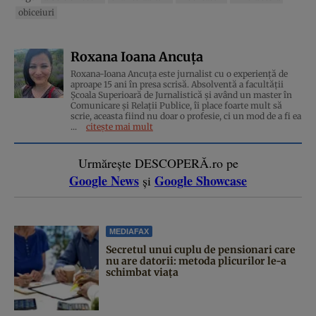
obiceiuri
Roxana Ioana Ancuța
Roxana-Ioana Ancuța este jurnalist cu o experiență de
aproape 15 ani în presa scrisă. Absolventă a facultății
Școala Superioară de Jurnalistică și având un master în
Comunicare și Relații Publice, îi place foarte mult să
scrie, aceasta fiind nu doar o profesie, ci un mod de a fi ea
...
citește mai mult
Urmărește DESCOPERĂ.ro pe
Google News
Google Showcase
și
MEDIAFAX
Secretul unui cuplu de pensionari care
nu are datorii: metoda plicurilor le-a
schimbat viața