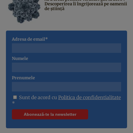
Descoperirea îi îngrijorează pe oamenii
de știință
Adresa de email*
Numele
Prenumele
Sunt de acord cu
Politica de confidentialitate
*