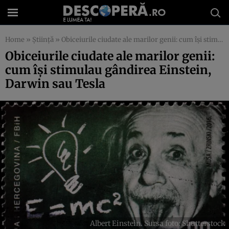
Home
»
Știință
»
Obiceiurile ciudate ale marilor genii: cum își stimulau gândirea Einstein, Darwin sau Tesla
Obiceiurile ciudate ale marilor genii:
cum își stimulau gândirea Einstein,
Darwin sau Tesla
Albert Einstein. Sursa foto: Shutterstock