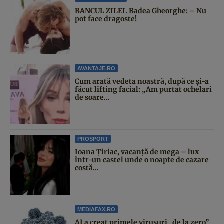
BANCUL ZILEI. Badea Gheorghe: – Nu
pot face dragoste!
AVANTAJE.RO
Cum arată vedeta noastră, după ce și-a
făcut lifting facial: „Am purtat ochelari
de soare...
PROSPORT
Ioana Țiriac, vacanță de mega – lux
într-un castel unde o noapte de cazare
costă...
MEDIAFAX.RO
AI a creat primele virusuri „de la zero”.