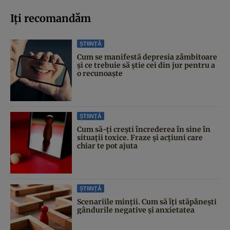
Iți recomandăm
ȘTIINȚĂ
Cum se manifestă depresia zâmbitoare
și ce trebuie să știe cei din jur pentru a
o recunoaște
ȘTIINȚĂ
Cum să-ți crești încrederea în sine în
situații toxice. Fraze și acțiuni care
chiar te pot ajuta
ȘTIINȚĂ
Scenariile minții. Cum să îți stăpânești
gândurile negative și anxietatea