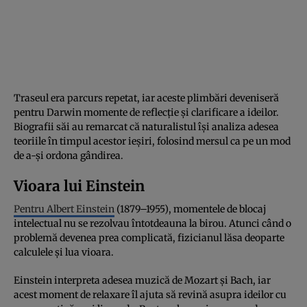
Traseul era parcurs repetat, iar aceste plimbări deveniseră
pentru Darwin momente de reflecție și clarificare a ideilor.
Biografii săi au remarcat că naturalistul își analiza adesea
teoriile în timpul acestor ieșiri, folosind mersul ca pe un mod
de a-și ordona gândirea.
Vioara lui Einstein
Pentru Albert Einstein
(1879–1955), momentele de blocaj
intelectual nu se rezolvau întotdeauna la birou. Atunci când o
problemă devenea prea complicată, fizicianul lăsa deoparte
calculele și lua vioara.
Einstein interpreta adesea muzică de Mozart și Bach, iar
acest moment de relaxare îl ajuta să revină asupra ideilor cu