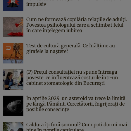
impulsiv
Cum ne formează copilăria relațiile de adulți.
Povestea psihologului care a schimbat felul
în care înțelegem iubirea
Test de cultură generală. Ce înălțime au
girafele la naștere?
(P) Prețul consultației nu spune întreaga
poveste: ce influențează costurile într-un
cabinet stomatologic din București
În aprilie 2029, un asteroid va trece la limită
pe lângă Pământ. Cercetătorii, îngrijorați de
posibile consecințe
Căldura îți fură somnul? Cum poți dormi mai
bine în nopțile caniculare