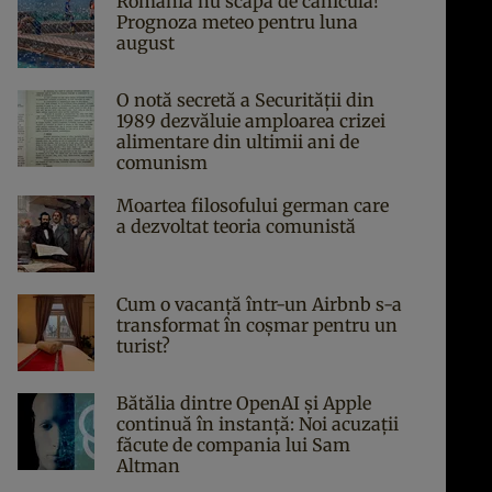
România nu scapă de caniculă!
Prognoza meteo pentru luna
august
O notă secretă a Securității din
1989 dezvăluie amploarea crizei
alimentare din ultimii ani de
comunism
Moartea filosofului german care
a dezvoltat teoria comunistă
Cum o vacanță într-un Airbnb s-a
transformat în coșmar pentru un
turist?
Bătălia dintre OpenAI și Apple
continuă în instanță: Noi acuzații
făcute de compania lui Sam
Altman