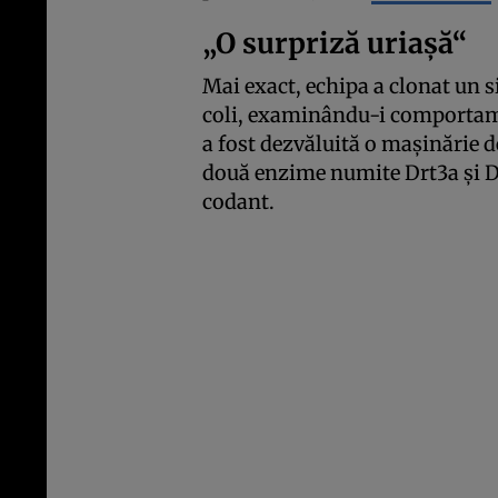
„O surpriză uriașă“
Mai exact, echipa a clonat un 
coli, examinându-i comportament
a fost dezvăluită o mașinărie 
două enzime numite Drt3a și D
codant.