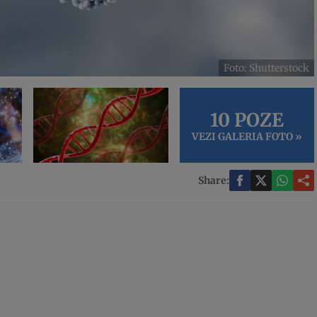
Foto: Shutterstock
10 POZE
VEZI GALERIA FOTO »
Share: