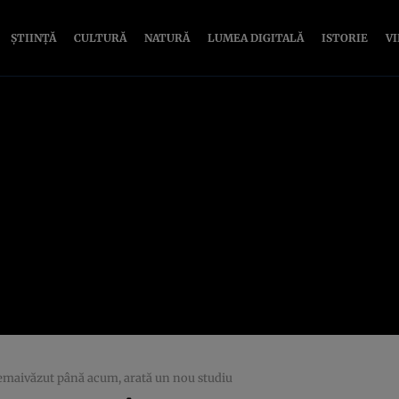
ȘTIINȚĂ
CULTURĂ
NATURĂ
LUMEA DIGITALĂ
ISTORIE
V
emaivăzut până acum, arată un nou studiu