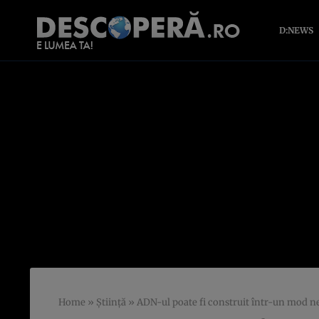
D:NEWS
Home
»
Știință
»
ADN-ul poate fi construit într-un mod n