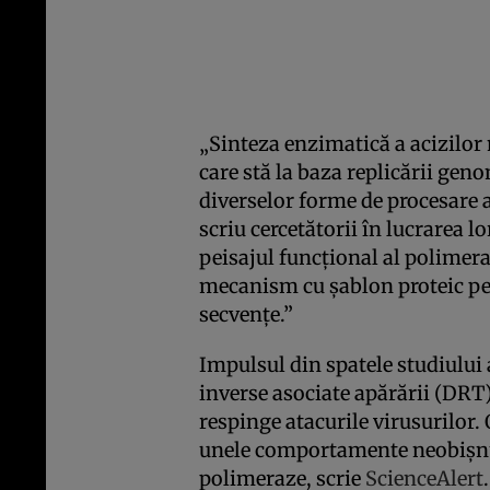
„Sinteza enzimatică a acizilor
care stă la baza replicării geno
diverselor forme de procesare a
scriu cercetătorii în lucrarea l
peisajul funcțional al polimera
mecanism cu șablon proteic pe
secvențe.”
Impulsul din spatele studiului 
inverse asociate apărării (DRT),
respinge atacurile virusurilor.
unele comportamente neobișnui
polimeraze, scrie
ScienceAlert
.