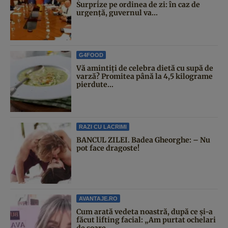
Surprize pe ordinea de zi: în caz de
urgență, guvernul va...
G4FOOD
Vă amintiți de celebra dietă cu supă de
varză? Promitea până la 4,5 kilograme
pierdute...
RAZI CU LACRIMI
BANCUL ZILEI. Badea Gheorghe: – Nu
pot face dragoste!
AVANTAJE.RO
Cum arată vedeta noastră, după ce și-a
făcut lifting facial: „Am purtat ochelari
de soare...