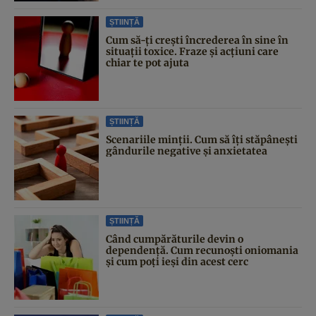
ȘTIINȚĂ
Cum să-ți crești încrederea în sine în
situații toxice. Fraze și acțiuni care
chiar te pot ajuta
ȘTIINȚĂ
Scenariile minții. Cum să îți stăpânești
gândurile negative și anxietatea
ȘTIINȚĂ
Când cumpărăturile devin o
dependență. Cum recunoști oniomania
și cum poți ieși din acest cerc