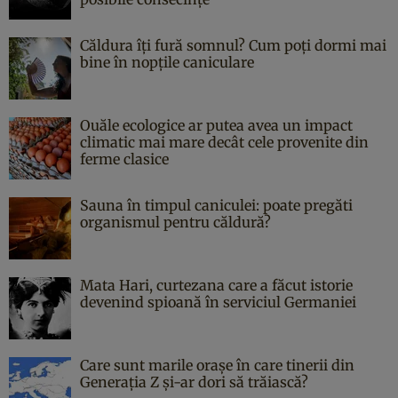
Căldura îți fură somnul? Cum poți dormi mai
bine în nopțile caniculare
Ouăle ecologice ar putea avea un impact
climatic mai mare decât cele provenite din
ferme clasice
Sauna în timpul caniculei: poate pregăti
organismul pentru căldură?
Mata Hari, curtezana care a făcut istorie
devenind spioană în serviciul Germaniei
Care sunt marile orașe în care tinerii din
Generația Z și-ar dori să trăiască?