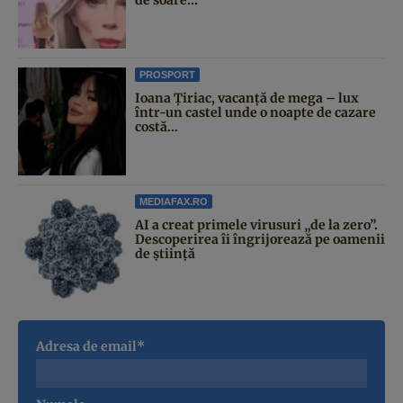
PROSPORT
Ioana Țiriac, vacanță de mega – lux
într-un castel unde o noapte de cazare
costă...
MEDIAFAX.RO
AI a creat primele virusuri „de la zero”.
Descoperirea îi îngrijorează pe oamenii
de știință
Adresa de email*