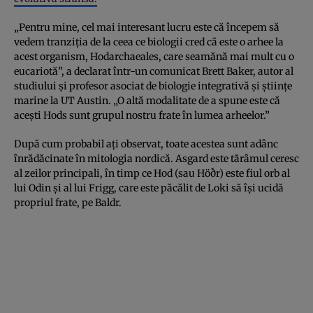
„Pentru mine, cel mai interesant lucru este că începem să
vedem tranziția de la ceea ce biologii cred că este o arhee la
acest organism, Hodarchaeales, care seamănă mai mult cu o
eucariotă”, a declarat într-un comunicat Brett Baker, autor al
studiului și profesor asociat de biologie integrativă și științe
marine la UT Austin. „O altă modalitate de a spune este că
acești Hods sunt grupul nostru frate în lumea arheelor.”
După cum probabil ați observat, toate acestea sunt adânc
înrădăcinate în mitologia nordică. Asgard este tărâmul ceresc
al zeilor principali, în timp ce Hod (sau Höðr) este fiul orb al
lui Odin și al lui Frigg, care este păcălit de Loki să își ucidă
propriul frate, pe Baldr.