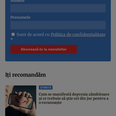
Numele
Prenumele
Sunt de acord cu
Politica de confidentialitate
*
Iți recomandăm
ȘTIINȚĂ
Cum se manifestă depresia zâmbitoare
și ce trebuie să știe cei din jur pentru a
o recunoaște