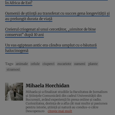
în Africa de Est?
Oamenii de știință au transferat cu succes gena longevității și
au prelungit durata de viață
Creierul criogenat al unui cercetător, „uimitor de bine
conservat” după 10 ani
Un vas egiptean antic era cândva umplut cu o băutură
halucinogenă
Tags:
animale
celule
ciuperci
eucariote
oameni
plante
stramosi
Mihaela Horchidan
Mihaela și-a finalizat studiile la Facultatea de Jurnalism
și Științele Comunicării din cadrul Universității din
București, având experiență în presa online și radio.
Curiozitatea, dorința de a afla cât mai multe și pasiunea
pentru istorie, ştiinţă şi natură au condus-o către
Descopera.ro
citește mai mult