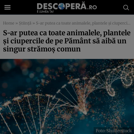
Home
»
Știință
»
S-ar putea ca toate animalele, plantele și ciupercile de pe Pământ să aibă un singur strămoș comun
S-ar putea ca toate animalele, plantele
și ciupercile de pe Pământ să aibă un
singur strămoș comun
Foto: Shutterstock