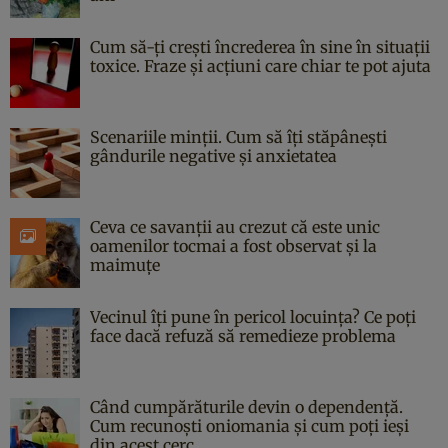
Cum să-ți crești încrederea în sine în situații
toxice. Fraze și acțiuni care chiar te pot ajuta
Scenariile minții. Cum să îți stăpânești
gândurile negative și anxietatea
Ceva ce savanții au crezut că este unic
oamenilor tocmai a fost observat și la
maimuțe
Vecinul îți pune în pericol locuința? Ce poți
face dacă refuză să remedieze problema
Când cumpărăturile devin o dependență.
Cum recunoști oniomania și cum poți ieși
din acest cerc