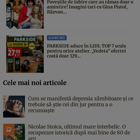
Poveştile de iubire care au rămas doar o
amintire! Imagini tari cu Gina Pistol,
Răzvan...
GO4IT.RO
PARKSIDE aduce în LIDL TOP 7 scule
pentru orice atelier. „Vedeta” ofertei
costă doar 129...
Cele mai noi articole
Cum se manifestă depresia zâmbitoare și ce
trebuie să știe cei din jur pentru a o
recunoaște
Nicolae Stoica, ultimul mare interbelic. O
recuperare istorică după mai bine de 80 de
ani