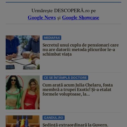
Urmărește DESCOPERĂ.ro pe
Google News
Google Showcase
și
MEDIAFAX
Secretul unui cuplu de pensionari care
nu are datorii: metoda plicurilor le-a
schimbat viața
CE SE ÎNTÂMPLĂ DOCTORE
Cum arată acum Julia Chelaru, fosta
membră a trupei Exotic! Și-a etalat
formele voluptoase, la...
GANDUL.RO
Şedinţă extraordinară la Guvern.