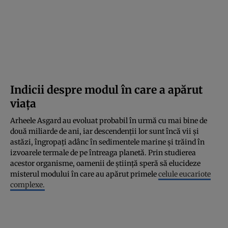
Indicii despre modul în care a apărut
viața
Arheele Asgard au evoluat probabil în urmă cu mai bine de
două miliarde de ani, iar descendenții lor sunt încă vii și
astăzi, îngropați adânc în sedimentele marine și trăind în
izvoarele termale de pe întreaga planetă. Prin studierea
acestor organisme, oamenii de știință speră să elucideze
misterul modului în care au apărut primele
celule eucariote
complexe.