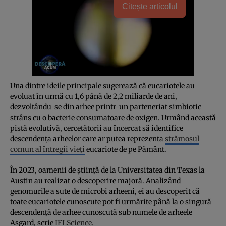
Citește articolul
Una dintre ideile principale sugerează că eucariotele au
evoluat în urmă cu 1,6 până de 2,2 miliarde de ani,
dezvoltându-se din arhee printr-un parteneriat simbiotic
strâns cu o bacterie consumatoare de oxigen. Urmând această
pistă evolutivă, cercetătorii au încercat să identifice
descendența arheelor care ar putea reprezenta
strămoșul
comun al întregii vieți
eucariote de pe Pământ.
În 2023, oamenii de știință de la Universitatea din Texas la
Austin au realizat o descoperire majoră. Analizând
genomurile a sute de microbi arheeni, ei au descoperit că
toate eucariotele cunoscute pot fi urmărite până la o singură
descendență de arhee cunoscută sub numele de arheele
Asgard, scrie
IFLScience.