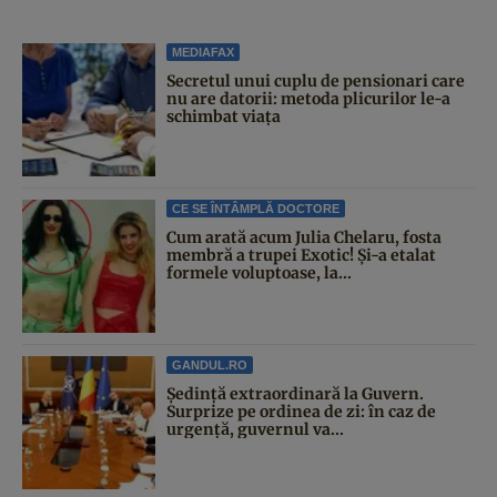
MEDIAFAX
Secretul unui cuplu de pensionari care
nu are datorii: metoda plicurilor le-a
schimbat viața
CE SE ÎNTÂMPLĂ DOCTORE
Cum arată acum Julia Chelaru, fosta
membră a trupei Exotic! Și-a etalat
formele voluptoase, la...
GANDUL.RO
Şedinţă extraordinară la Guvern.
Surprize pe ordinea de zi: în caz de
urgență, guvernul va...