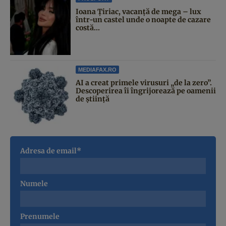
Ioana Țiriac, vacanță de mega – lux
într-un castel unde o noapte de cazare
costă...
MEDIAFAX.RO
AI a creat primele virusuri „de la zero”.
Descoperirea îi îngrijorează pe oamenii
de știință
Adresa de email*
Numele
Prenumele