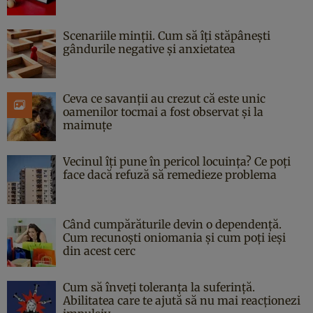
Scenariile minții. Cum să îți stăpânești
gândurile negative și anxietatea
Ceva ce savanții au crezut că este unic
oamenilor tocmai a fost observat și la
maimuțe
Vecinul îți pune în pericol locuința? Ce poți
face dacă refuză să remedieze problema
Când cumpărăturile devin o dependență.
Cum recunoști oniomania și cum poți ieși
din acest cerc
Cum să înveți toleranța la suferință.
Abilitatea care te ajută să nu mai reacționezi