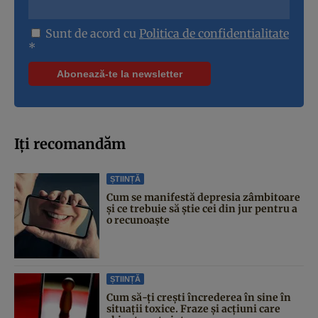
Sunt de acord cu
Politica de confidentialitate
*
Iți recomandăm
ȘTIINȚĂ
Cum se manifestă depresia zâmbitoare
și ce trebuie să știe cei din jur pentru a
o recunoaște
ȘTIINȚĂ
Cum să-ți crești încrederea în sine în
situații toxice. Fraze și acțiuni care