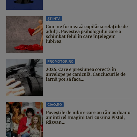
ȘTIINȚĂ
Cum ne formează copilăria relațiile de
adulți. Povestea psihologului care a
schimbat felul în care înțelegem
iubirea
PROMOTOR.RO
2026: Care e presiunea corectă în
anvelope pe caniculă. Cauciucurile de
iarnă pot să facă...
CIAO.RO
Poveştile de iubire care au rămas doar o
amintire! Imagini tari cu Gina Pistol,
Răzvan...