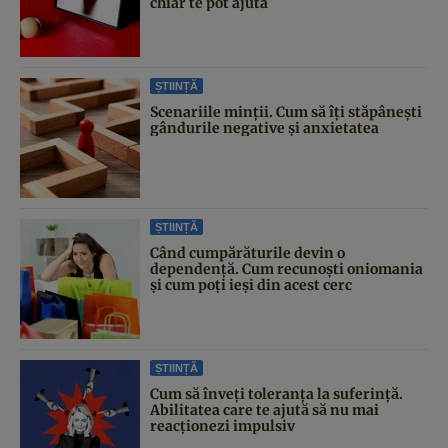
chiar te pot ajuta
ȘTIINȚĂ
Scenariile minții. Cum să îți stăpânești
gândurile negative și anxietatea
ȘTIINȚĂ
Când cumpărăturile devin o
dependență. Cum recunoști oniomania
și cum poți ieși din acest cerc
ȘTIINȚĂ
Cum să înveți toleranța la suferință.
Abilitatea care te ajută să nu mai
reacționezi impulsiv