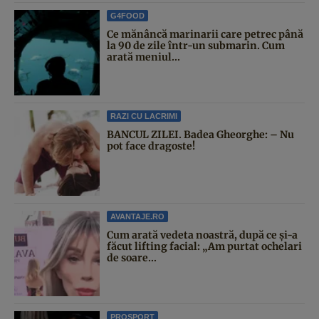
G4FOOD
Ce mănâncă marinarii care petrec până
la 90 de zile într-un submarin. Cum
arată meniul...
RAZI CU LACRIMI
BANCUL ZILEI. Badea Gheorghe: – Nu
pot face dragoste!
AVANTAJE.RO
Cum arată vedeta noastră, după ce și-a
făcut lifting facial: „Am purtat ochelari
de soare...
PROSPORT