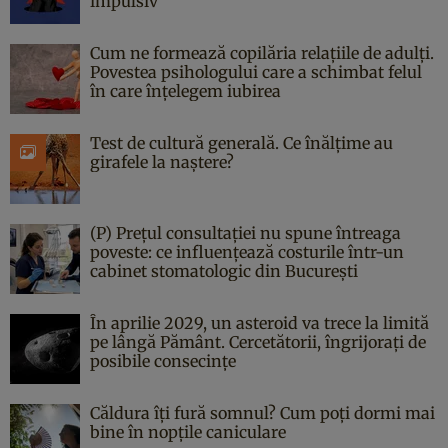
impulsiv
Cum ne formează copilăria relațiile de adulți.
Povestea psihologului care a schimbat felul
în care înțelegem iubirea
Test de cultură generală. Ce înălțime au
girafele la naștere?
(P) Prețul consultației nu spune întreaga
poveste: ce influențează costurile într-un
cabinet stomatologic din București
În aprilie 2029, un asteroid va trece la limită
pe lângă Pământ. Cercetătorii, îngrijorați de
posibile consecințe
Căldura îți fură somnul? Cum poți dormi mai
bine în nopțile caniculare