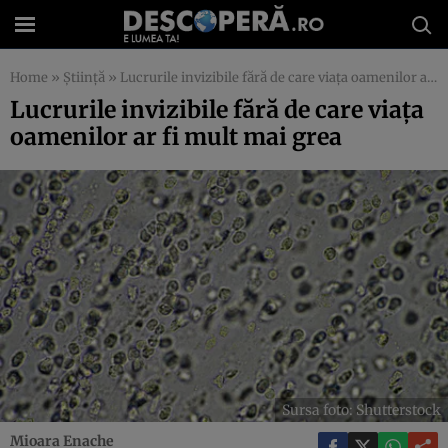
Home
»
Știință
»
Lucrurile invizibile fără de care viața oamenilor ar fi mult mai grea
Lucrurile invizibile fără de care viața
oamenilor ar fi mult mai grea
Sursa foto: Shutterstock
Mioara Enache