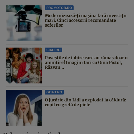
PROMOTOR.RO
Modernizează-ți mașina fără investiții
mari. Cinci accesorii recomandate
șoferilor
CIAO.RO
Poveştile de iubire care au rămas doar o
amintire! Imagini tari cu Gina Pistol,
Răzvan...
GO4IT.RO
O jucărie din Lidl a explodat la căldură:
copil cu grefă de piele