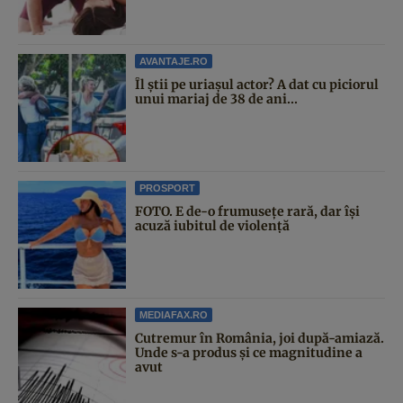
AVANTAJE.RO
Îl știi pe uriașul actor? A dat cu piciorul
unui mariaj de 38 de ani...
PROSPORT
FOTO. E de-o frumusețe rară, dar își
acuză iubitul de violență
MEDIAFAX.RO
Cutremur în România, joi după-amiază.
Unde s-a produs și ce magnitudine a
avut