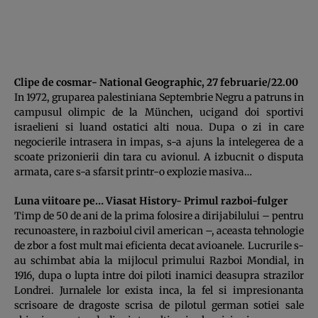
Clipe de cosmar- National Geographic, 27 februarie/22.00
In 1972, gruparea palestiniana Septembrie Negru a patruns in
campusul olimpic de la München, ucigand doi sportivi
israelieni si luand ostatici alti noua. Dupa o zi in care
negocierile intrasera in impas, s-a ajuns la intelegerea de a
scoate prizonierii din tara cu avionul. A izbucnit o disputa
armata, care s-a sfarsit printr-o explozie masiva…
Luna viitoare pe… Viasat History- Primul razboi-fulger
Timp de 50 de ani de la prima folosire a dirijabilului – pentru
recunoastere, in razboiul civil american –, aceasta tehnologie
de zbor a fost mult mai eficienta decat avioanele. Lucrurile s-
au schimbat abia la mijlocul primului Razboi Mondial, in
1916, dupa o lupta intre doi piloti inamici deasupra strazilor
Londrei. Jurnalele lor exista inca, la fel si impresionanta
scrisoare de dragoste scrisa de pilotul german sotiei sale