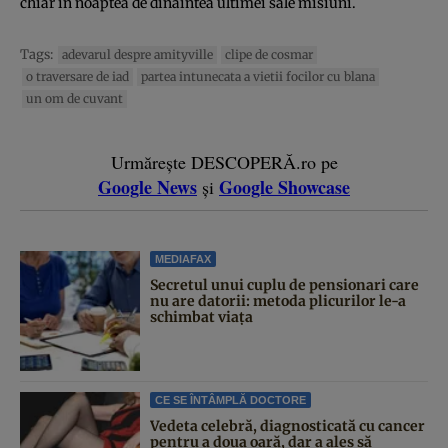
chiar in noaptea de dinaintea ultimei sale misiuni.
Tags:
adevarul despre amityville
clipe de cosmar
o traversare de iad
partea intunecata a vietii focilor cu blana
un om de cuvant
Urmărește DESCOPERĂ.ro pe
Google News
Google Showcase
și
MEDIAFAX
Secretul unui cuplu de pensionari care
nu are datorii: metoda plicurilor le-a
schimbat viața
CE SE ÎNTÂMPLĂ DOCTORE
Vedeta celebră, diagnosticată cu cancer
pentru a doua oară, dar a ales să