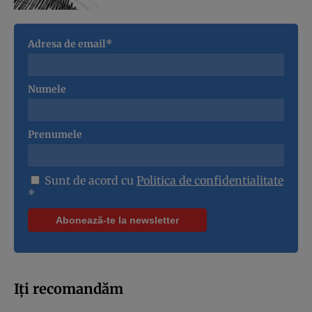
Adresa de email*
Numele
Prenumele
Sunt de acord cu
Politica de confidentialitate
*
Iți recomandăm