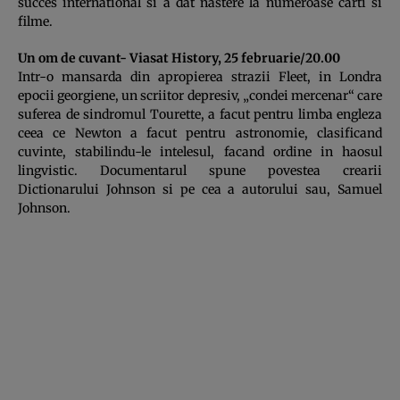
succes international si a dat nastere la numeroase carti si
filme.
Un om de cuvant- Viasat History, 25 februarie/20.00
Intr-o mansarda din apropierea strazii Fleet, in Londra
epocii georgiene, un scriitor depresiv, „condei mercenar“ care
suferea de sindromul Tourette, a facut pentru limba engleza
ceea ce Newton a facut pentru astronomie, clasificand
cuvinte, stabilindu-le intelesul, facand ordine in haosul
lingvistic. Documentarul spune povestea crearii
Dictionarului Johnson si pe cea a autorului sau, Samuel
Johnson.