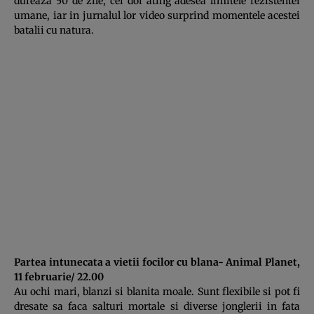
dureaza 50 de zile, cei doi ating adesea limitele rezistentei
umane, iar in jurnalul lor video surprind momentele acestei
batalii cu natura.
Partea intunecata a vietii focilor cu blana- Animal Planet,
11 februarie/ 22.00
Au ochi mari, blanzi si blanita moale. Sunt flexibile si pot fi
dresate sa faca salturi mortale si diverse jonglerii in fata