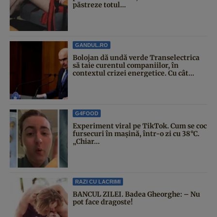
păstreze totul...
GANDUL.RO
Bolojan dă undă verde Transelectrica
să taie curentul companiilor, în
contextul crizei energetice. Cu cât...
G4FOOD
Experiment viral pe TikTok. Cum se coc
fursecuri în mașină, într-o zi cu 38°C.
„Chiar...
RAZI CU LACRIMI
BANCUL ZILEI. Badea Gheorghe: – Nu
pot face dragoste!