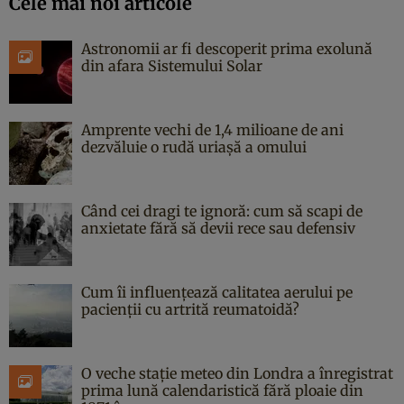
Cele mai noi articole
Astronomii ar fi descoperit prima exolună
din afara Sistemului Solar
Amprente vechi de 1,4 milioane de ani
dezvăluie o rudă uriașă a omului
Când cei dragi te ignoră: cum să scapi de
anxietate fără să devii rece sau defensiv
Cum îi influențează calitatea aerului pe
pacienții cu artrită reumatoidă?
O veche stație meteo din Londra a înregistrat
prima lună calendaristică fără ploaie din