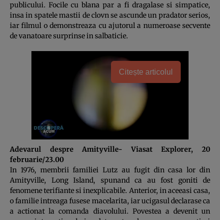
publicului. Focile cu blana par a fi dragalase si simpatice,
insa in spatele mastii de clovn se ascunde un pradator serios,
iar filmul o demonstreaza cu ajutorul a numeroase secvente
de vanatoare surprinse in salbaticie.
Citește articolul
Adevarul despre Amityville- Viasat Explorer, 20
februarie/23.00
In 1976, membrii familiei Lutz au fugit din casa lor din
Amityville, Long Island, spunand ca au fost goniti de
fenomene terifiante si inexplicabile. Anterior, in aceeasi casa,
o familie intreaga fusese macelarita, iar ucigasul declarase ca
a actionat la comanda diavolului. Povestea a devenit un