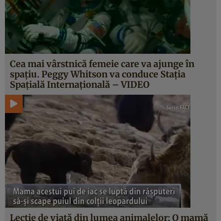
Cea mai vârstnică femeie care va ajunge în
spaţiu. Peggy Whitson va conduce Staţia
Spaţială Internaţională – VIDEO
Lecţie de viaţă din lumea animalelor: O mamă