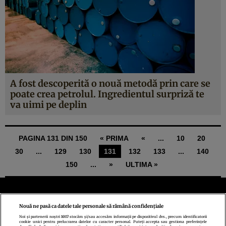
A fost descoperită o nouă metodă prin care se
poate crea petrolul. Ingredientul surpriză te
va uimi pe deplin
PAGINA 131 DIN 150
« PRIMA
«
...
10
20
30
...
129
130
131
132
133
...
140
150
...
»
ULTIMA »
Nouă ne pasă ca datele tale personale să rămână confidențiale
Noi și partenerii noștri
1017
stocăm și/sau accesăm informații pe dispozitivul dvs., precum identificatorii
cookie unici pentru prelucrarea datelor cu caracter personal. Puteți accepta sau gestiona preferințele