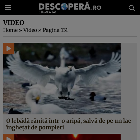
VIDEO
Home
»
Video
»
Pagina 131
O lebădă rănită într-o aripă, salvă de pe un lac
îngheţat de pompieri