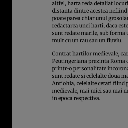
altfel, harta reda detaliat locur
distanta dintre acestea nefiin
poate parea chiar unul grosola
redactarea unei harti, daca es
sunt redate marile, sub forma 
mult cu un rau sau un fluviu.
Contrat hartilor medievale, ca
Peutingeriana prezinta Roma ca
printr-o personalitate incorona
sunt redate si celelalte doua m
Antiohia, celelalte cetati fiin
medievale, mai mici sau mai ma
in epoca respectiva.