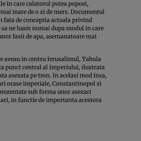
ile in care calatorul putea poposi,
d mai mare de o zi de mers. Documentul
n fata de conceptia actuala privind
te sa ne luam numai dupa modul in care
unor fasii de apa, asemanatoare mai
re aveau in centru Ierusalimul, Tabula
 punct central al Imperiului, ilustrata
ta asezata pe tron. In acelasi mod insa,
ari orase imperiale, Constantinopol si
d prezentate sub forma unor asezari
ri, in functie de importanta acestora