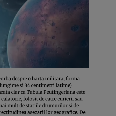
e vorba despre o harta militara, forma
i lungime si 34 centimetri latime)
arata clar ca Tabula Peutingeriana este
alatorie, folosit de catre curierii sau
ai mult de statiile drumurilor si de
ectitudinea asezarii lor geografice. De