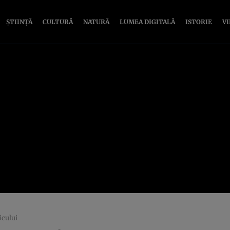
ȘTIINȚĂ
CULTURĂ
NATURĂ
LUMEA DIGITALĂ
ISTORIE
V
icului