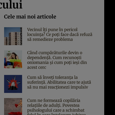
cului
Cele mai noi articole
Vecinul îți pune în pericol
locuința? Ce poți face dacă refuză
să remedieze problema
Când cumpărăturile devin o
dependență. Cum recunoști
oniomania și cum poți ieși din
acest cerc
Cum să înveți toleranța la
suferință. Abilitatea care te ajută
să nu mai reacționezi impulsiv
Cum ne formează copilăria
relațiile de adulți. Povestea
psihologului care a schimbat