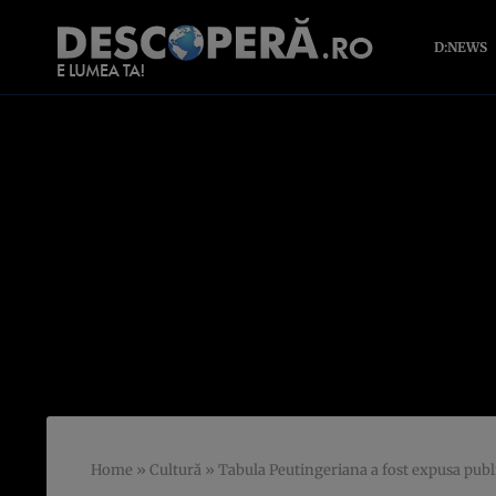
D:NEWS
Home
»
Cultură
»
Tabula Peutingeriana a fost expusa publ