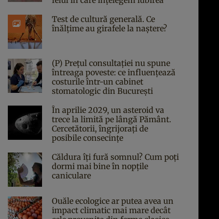
felul în care înțelegem iubirea
Test de cultură generală. Ce
înălțime au girafele la naștere?
(P) Prețul consultației nu spune
întreaga poveste: ce influențează
costurile într-un cabinet
stomatologic din București
În aprilie 2029, un asteroid va
trece la limită pe lângă Pământ.
Cercetătorii, îngrijorați de
posibile consecințe
Căldura îți fură somnul? Cum poți
dormi mai bine în nopțile
caniculare
Ouăle ecologice ar putea avea un
impact climatic mai mare decât