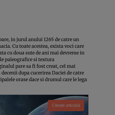
pare, in jurul anului 1265 de catre un
cia. Cu toate acestea, exista voci care
nata cu doua sute de ani mai devreme in
e paleografice si textura
nalul pare sa fi fost creat, cel mai
a decenii dupa cucerirea Daciei de catre
palele orase dace si drumul care le lega
Citește articolul