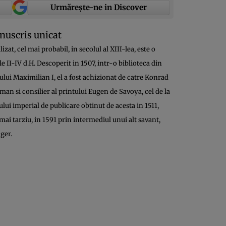
Urmărește-ne in Discover
nuscris unicat
at, cel mai probabil, in secolul al XIII-lea, este o
e II-IV d.H. Descoperit in 1507, intr-o biblioteca din
lui Maximilian I, el a fost achizionat de catre Konrad
man si consilier al printului Eugen de Savoya, cel de la
ului imperial de publicare obtinut de acesta in 1511,
 mai tarziu, in 1591 prin intermediul unui alt savant,
ger.