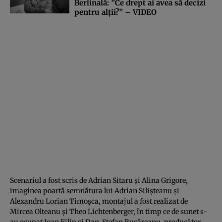
Berlinală: ”Ce drept ai avea să decizi
pentru alţii?” – VIDEO
Scenariul a fost scris de Adrian Sitaru şi Alina Grigore,
imaginea poartă semnătura lui Adrian Silişteanu şi
Alexandru Lorian Timoşca, montajul a fost realizat de
Mircea Olteanu şi Theo Lichtenberger, în timp ce de sunet s-
au ocupat Ioan Filip şi Dan-Ştefan Rucăreanu, producător