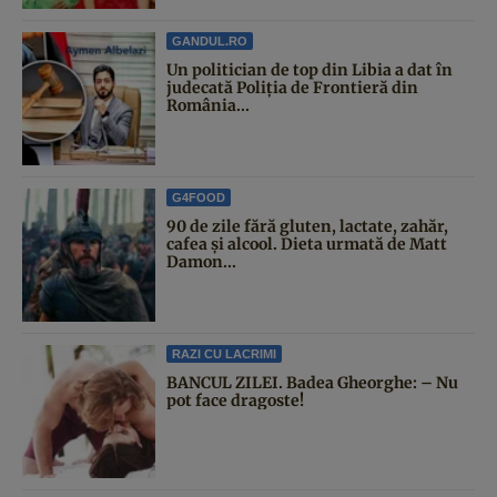
GANDUL.RO
Un politician de top din Libia a dat în
judecată Poliția de Frontieră din
România...
G4FOOD
90 de zile fără gluten, lactate, zahăr,
cafea și alcool. Dieta urmată de Matt
Damon...
RAZI CU LACRIMI
BANCUL ZILEI. Badea Gheorghe: – Nu
pot face dragoste!