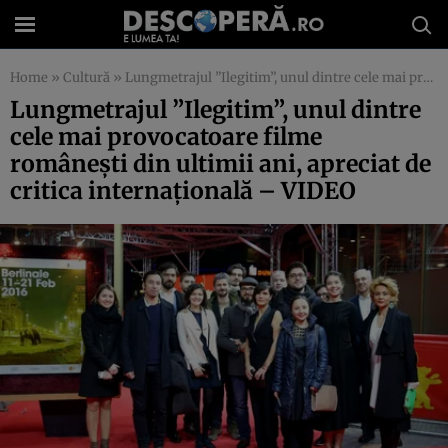
Home
»
Cultură
»
Lungmetrajul ”Ilegitim”, unul dintre cele mai provocatoare filme româneşti din ultimii ani, apreciat de critica internaţională – VIDEO
Lungmetrajul ”Ilegitim”, unul dintre
cele mai provocatoare filme
româneşti din ultimii ani, apreciat de
critica internaţională – VIDEO