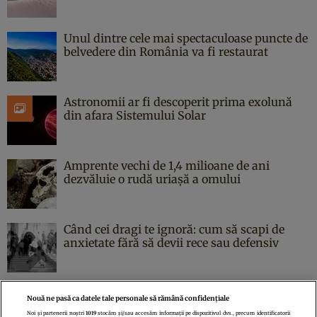
Unul dintre cele mai spectaculoase puncte de
belvedere din România va fi restaurat
Astronomii ar fi descoperit prima exolună
din afara Sistemului Solar
Amprente vechi de 1,4 milioane de ani
dezvăluie o rudă uriașă a omului
Când cei dragi te ignoră: cum să scapi de
anxietate fără să devii rece sau defensiv
Nouă ne pasă ca datele tale personale să rămână confidențiale
Noi și partenerii noștri
1019
stocăm și/sau accesăm informații pe dispozitivul dvs., precum identificatorii