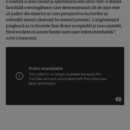
o analiză a unui incest şi spectatorul este atras într-o dramă
familială convingătoare care demonstrează cât de uşor este
să judeci din exterior şi cum perspectiva lucrurilor se
schimbă atunci când eşti în centrul poveştii. Lungmetrajul
jonglează şi cu limitele fine dintre acceptabil şi inacceptabil,
fiind evident că aceste limite sunt uşor interschimbabile”,
scrie Cineuropa.