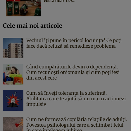
costă doar 129...
Cele mai noi articole
Vecinul îți pune în pericol locuința? Ce poți
face dacă refuză să remedieze problema
Când cumpărăturile devin o dependență.
Cum recunoști oniomania și cum poți ieși
din acest cerc
Cum să înveți toleranța la suferință.
Abilitatea care te ajută să nu mai reacționezi
impulsiv
Cum ne formează copilăria relațiile de adulți.
Povestea psihologului care a schimbat felul
în care înțelegem iubirea