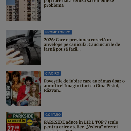
poți face dacă refuză să remedieze
problema
PROMOTOR.RO
2026: Care e presiunea corectă în
anvelope pe caniculă. Cauciucurile de
iarnă pot să facă...
CIAO.RO
Poveştile de iubire care au rămas doar o
amintire! Imagini tari cu Gina Pistol,
Răzvan...
GO4IT.RO
PARKSIDE aduce în LIDL TOP 7 scule
pentru orice atelier. „Vedeta” ofertei