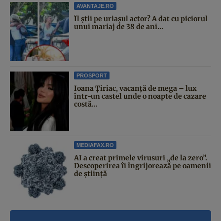
AVANTAJE.RO
Îl știi pe uriașul actor? A dat cu piciorul
unui mariaj de 38 de ani...
PROSPORT
Ioana Țiriac, vacanță de mega – lux
într-un castel unde o noapte de cazare
costă...
MEDIAFAX.RO
AI a creat primele virusuri „de la zero”.
Descoperirea îi îngrijorează pe oamenii
de știință