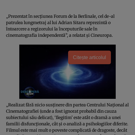
„Prezentat în secţiunea Forum de la Berlinale, cel de-al
patrulea lungmetraj al lui Adrian Sitaru reprezintă o
întoarcere a regizorului la începuturile sale în
cinematografia independentă”, a relatat şi Cineuropa.
Citește articolul
„Realizat fără nicio susţinere din partea Centrului Naţional al
Cinematografiei (unde a fost ignorat probabil din cauza
subiectului său delicat), ‘Ilegitim’ este atât o dramă a unei
familii disfuncţionale, cât şi o analiză a psihologiilor diferite.
Filmul este mai mult o poveste complicată de dragoste, decât