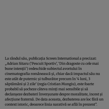
La rândul său, publicaţia Screen International a precizat:
„Adrian Sitaru (‘Pescuit Sportiv’, ‘Din dragoste cu cele mai
bune intenţii’) redeschide subiectul avortului în
cinematografia românească şi, chiar dacă impactul său nu
este atât de puternic şi tulburător precum în ‘4 luni, 3
săptămâni şi 2 zile’ (regia Cristian Mungiu), este foarte
probabil să şocheze câteva minţi mai sensibile şi să
declanşeze dezbateri înverşunate despre moralitate, incest şi
afecţiune fraternă. De data aceasta, dezbaterea are loc fără un
context istoric, deoarece linia narativă se află în prezent”.