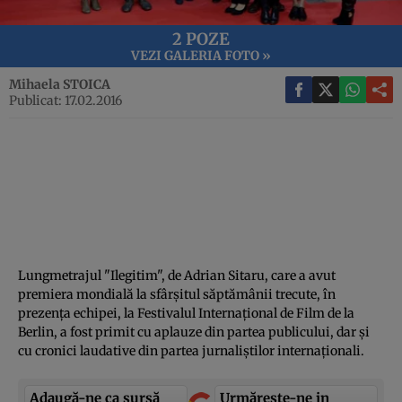
2 POZE
VEZI GALERIA FOTO »
Mihaela STOICA
Publicat: 17.02.2016
Lungmetrajul "Ilegitim", de Adrian Sitaru, care a avut
premiera mondială la sfârşitul săptămânii trecute, în
prezenţa echipei, la Festivalul Internaţional de Film de la
Berlin, a fost primit cu aplauze din partea publicului, dar şi
cu cronici laudative din partea jurnaliştilor internaţionali.
Adaugă-ne ca sursă
Urmărește-ne in