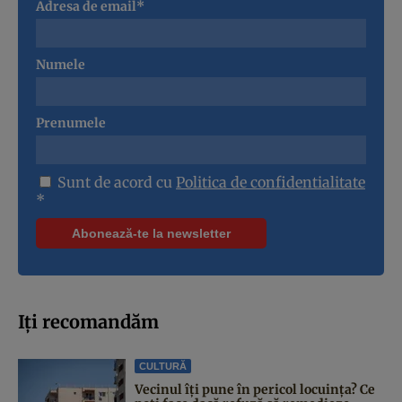
Adresa de email*
Numele
Prenumele
Sunt de acord cu
Politica de confidentialitate
*
Iți recomandăm
CULTURĂ
Vecinul îți pune în pericol locuința? Ce