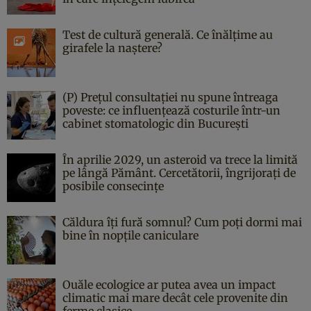
Test de cultură generală. Ce înălțime au
girafele la naștere?
(P) Prețul consultației nu spune întreaga
poveste: ce influențează costurile într-un
cabinet stomatologic din București
În aprilie 2029, un asteroid va trece la limită
pe lângă Pământ. Cercetătorii, îngrijorați de
posibile consecințe
Căldura îți fură somnul? Cum poți dormi mai
bine în nopțile caniculare
Ouăle ecologice ar putea avea un impact
climatic mai mare decât cele provenite din