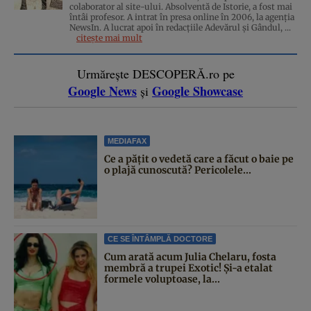
colaborator al site-ului. Absolventă de Istorie, a fost mai
întâi profesor. A intrat în presa online în 2006, la agenţia
NewsIn. A lucrat apoi în redacţiile Adevărul şi Gândul, ...
citește mai mult
Urmărește DESCOPERĂ.ro pe
Google News
Google Showcase
și
MEDIAFAX
Ce a pățit o vedetă care a făcut o baie pe
o plajă cunoscută? Pericolele...
CE SE ÎNTÂMPLĂ DOCTORE
Cum arată acum Julia Chelaru, fosta
membră a trupei Exotic! Și-a etalat
formele voluptoase, la...