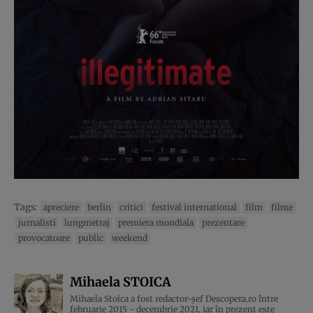
Tags:
apreciere
berlin
critici
festival international
film
filme
jurnalisti
lungmetraj
premiera mondiala
prezentare
provocatoare
public
weekend
Mihaela STOICA
Mihaela Stoica a fost redactor-șef Descopera.ro între
februarie 2015 - decembrie 2021, iar în prezent este