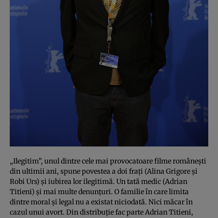
„Ilegitim”, unul dintre cele mai provocatoare filme româneşti
din ultimii ani, spune povestea a doi fraţi (Alina Grigore şi
Robi Urs) şi iubirea lor ilegitimă. Un tată medic (Adrian
Titieni) şi mai multe denunţuri. O familie în care limita
dintre moral şi legal nu a existat niciodată. Nici măcar în
cazul unui avort. Din distribuţie fac parte Adrian Titieni,