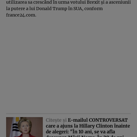
utilizarea sa crescând în urma votului Brexit şi a asceniunii
la putere a lui Donald Trump în SUA, conform
france24.com.
Citeşte şi
E-mailul CONTROVERSAT
care a ajuns la Hillary Clinton înainte
de alegeri: "În 10 ani, se va afla