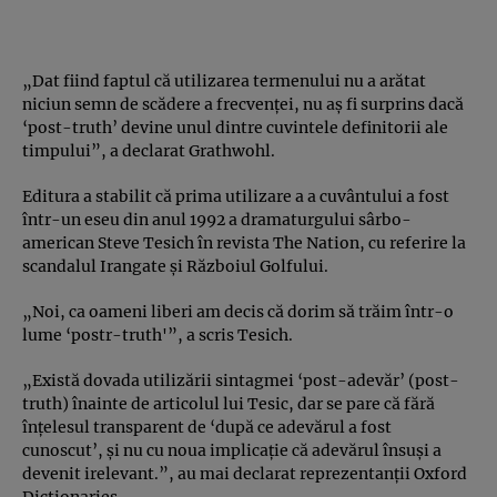
„Dat fiind faptul că utilizarea termenului nu a arătat
niciun semn de scădere a frecvenţei, nu aş fi surprins dacă
‘post-truth’ devine unul dintre cuvintele definitorii ale
timpului”, a declarat Grathwohl.
Editura a stabilit că prima utilizare a a cuvântului a fost
într-un eseu din anul 1992 a dramaturgului sârbo-
american Steve Tesich în revista The Nation, cu referire la
scandalul Irangate şi Războiul Golfului.
„Noi, ca oameni liberi am decis că dorim să trăim într-o
lume ‘postr-truth'”, a scris Tesich.
„Există dovada utilizării sintagmei ‘post-adevăr’ (post-
truth) înainte de articolul lui Tesic, dar se pare că fără
înţelesul transparent de ‘după ce adevărul a fost
cunoscut’, şi nu cu noua implicaţie că adevărul însuşi a
devenit irelevant.”, au mai declarat reprezentanţii Oxford