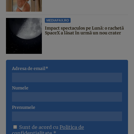
MEDIAFAX.RO
Impact spectaculos pe Lună: o rachetă
SpaceX a lăsat în urmă un nou crater
Adresa de email*
Numele
Prenumele
Sunt de acord cu
Politica de
confidentialitate
*