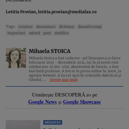
Dictionaries.
Letitia Provian,
letitia.provian@mediafax.ro
Tags:
crestere
desemnare
dictionar
donald trump
important
oxford
post
stabilire
Mihaela STOICA
Mihaela Stoica a fost redactor-șef Descopera.ro între
februarie 2015 - decembrie 2021, iar în prezent este
colaborator al site-ului. Absolventă de Istorie, a fost
mai întâi profesor. A intrat în presa online în 2006, la
agenţia NewsIn. A lucrat apoi în redacţiile Adevărul şi
Gândul, ...
citește mai mult
Urmărește DESCOPERĂ.ro pe
Google News
Google Showcase
și
MEDIAFAX