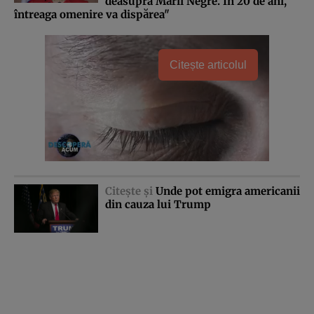
deasupra Mării Negre. În 20 de ani,
întreaga omenire va dispărea"
Citește articolul
Citeşte şi
Unde pot emigra americanii
din cauza lui Trump