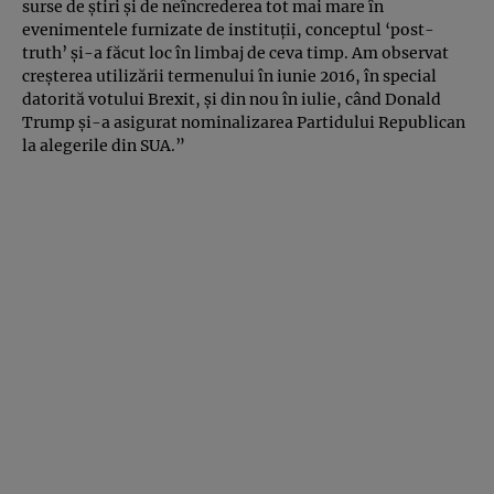
surse de ştiri şi de neîncrederea tot mai mare în
evenimentele furnizate de instituţii, conceptul ‘post-
truth’ şi-a făcut loc în limbaj de ceva timp. Am observat
creşterea utilizării termenului în iunie 2016, în special
datorită votului Brexit, şi din nou în iulie, când Donald
Trump şi-a asigurat nominalizarea Partidului Republican
la alegerile din SUA.”