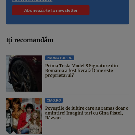
Iți recomandăm
PROMOTOR.RO
Prima Tesla Model S Signature din
România a fost livrată! Cine este
proprietarul?
CIAO.RO
Poveştile de iubire care au rămas doar o
amintire! Imagini tari cu Gina Pistol,
Răzvan...