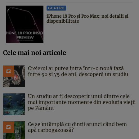
GO4IT.RO
iPhone 18 Pro și Pro Max: noi detalii și
disponibilitate
Cele mai noi articole
Creierul ar putea intra într-o nouă fază
între 50 și 75 de ani, descoperă un studiu
Un studiu ar fi descoperit unul dintre cele
mai importante momente din evoluția vieții
pe Pământ
Ce se întâmplă cu dinții atunci când bem
apă carbogazoasă?