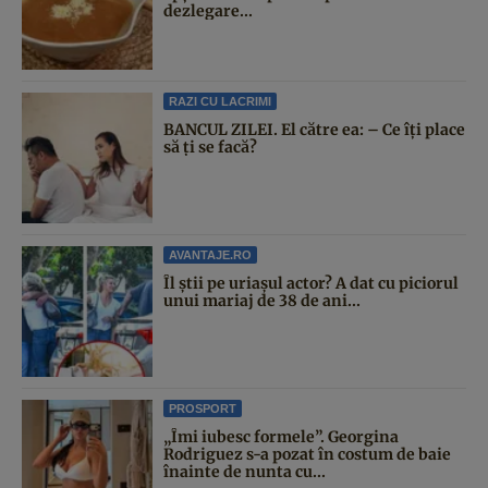
dezlegare...
RAZI CU LACRIMI
BANCUL ZILEI. El către ea: – Ce îți place
să ți se facă?
AVANTAJE.RO
Îl știi pe uriașul actor? A dat cu piciorul
unui mariaj de 38 de ani...
PROSPORT
„Îmi iubesc formele”. Georgina
Rodriguez s-a pozat în costum de baie
înainte de nunta cu...