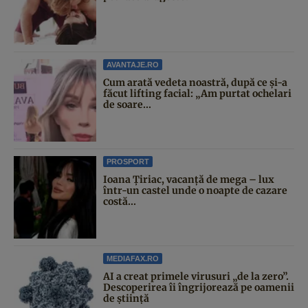
AVANTAJE.RO
Cum arată vedeta noastră, după ce și-a
făcut lifting facial: „Am purtat ochelari
de soare...
PROSPORT
Ioana Țiriac, vacanță de mega – lux
într-un castel unde o noapte de cazare
costă...
MEDIAFAX.RO
AI a creat primele virusuri „de la zero”.
Descoperirea îi îngrijorează pe oamenii
de știință