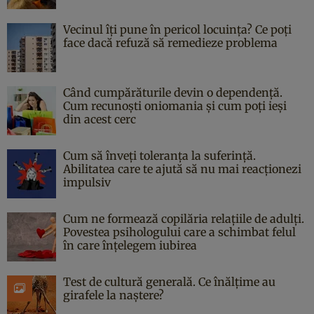
Vecinul îți pune în pericol locuința? Ce poți
face dacă refuză să remedieze problema
Când cumpărăturile devin o dependență.
Cum recunoști oniomania și cum poți ieși
din acest cerc
Cum să înveți toleranța la suferință.
Abilitatea care te ajută să nu mai reacționezi
impulsiv
Cum ne formează copilăria relațiile de adulți.
Povestea psihologului care a schimbat felul
în care înțelegem iubirea
Test de cultură generală. Ce înălțime au
girafele la naștere?