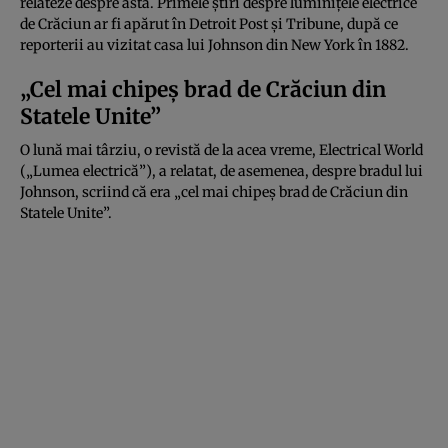
relateze despre asta. Primele știri despre luminițele electrice
de Crăciun ar fi apărut în Detroit Post și Tribune, după ce
reporterii au vizitat casa lui Johnson din New York în 1882.
„Cel mai chipeș brad de Crăciun din
Statele Unite”
O lună mai târziu, o revistă de la acea vreme, Electrical World
(„Lumea electrică”), a relatat, de asemenea, despre bradul lui
Johnson, scriind că era „cel mai chipeș brad de Crăciun din
Statele Unite”.