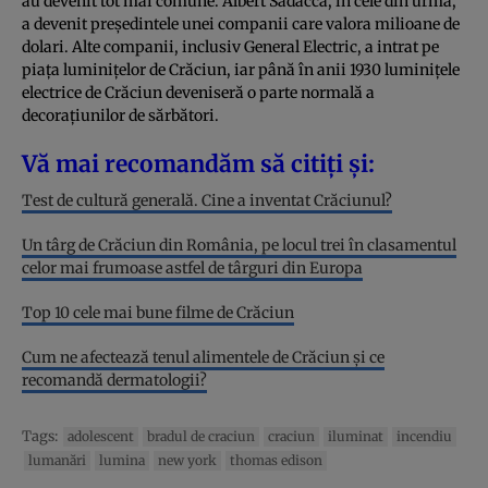
au devenit tot mai comune. Albert Sadacca, în cele din urmă,
a devenit președintele unei companii care valora milioane de
dolari. Alte companii, inclusiv General Electric, a intrat pe
piața luminițelor de Crăciun, iar până în anii 1930 luminițele
electrice de Crăciun deveniseră o parte normală a
decorațiunilor de sărbători.
Vă mai recomandăm să citiți și:
Test de cultură generală. Cine a inventat Crăciunul?
Un târg de Crăciun din România, pe locul trei în clasamentul
celor mai frumoase astfel de târguri din Europa
Top 10 cele mai bune filme de Crăciun
Cum ne afectează tenul alimentele de Crăciun și ce
recomandă dermatologii?
Tags:
adolescent
bradul de craciun
craciun
iluminat
incendiu
lumanări
lumina
new york
thomas edison