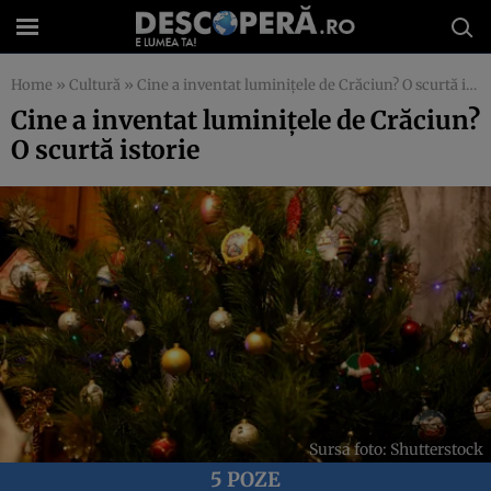
Home
»
Cultură
»
Cine a inventat luminițele de Crăciun? O scurtă istorie
Cine a inventat luminițele de Crăciun?
O scurtă istorie
Sursa foto: Shutterstock
5 POZE