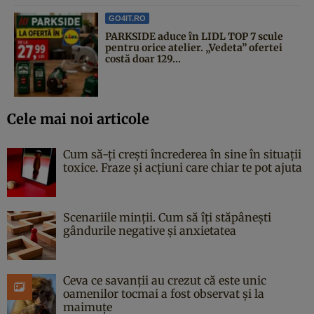
GO4IT.RO
PARKSIDE aduce în LIDL TOP 7 scule
pentru orice atelier. „Vedeta” ofertei
costă doar 129...
Cele mai noi articole
Cum să-ți crești încrederea în sine în situații
toxice. Fraze și acțiuni care chiar te pot ajuta
Scenariile minții. Cum să îți stăpânești
gândurile negative și anxietatea
Ceva ce savanții au crezut că este unic
oamenilor tocmai a fost observat și la
maimuțe