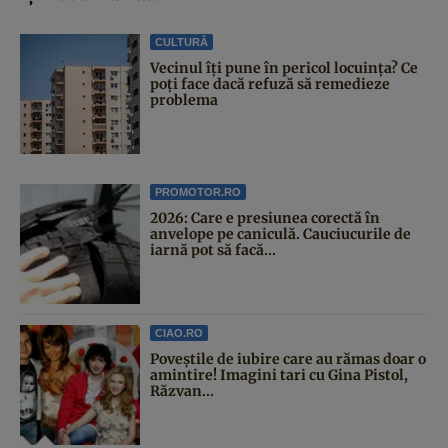
CULTURĂ
Vecinul îți pune în pericol locuința? Ce
poți face dacă refuză să remedieze
problema
PROMOTOR.RO
2026: Care e presiunea corectă în
anvelope pe caniculă. Cauciucurile de
iarnă pot să facă...
CIAO.RO
Poveştile de iubire care au rămas doar o
amintire! Imagini tari cu Gina Pistol,
Răzvan...