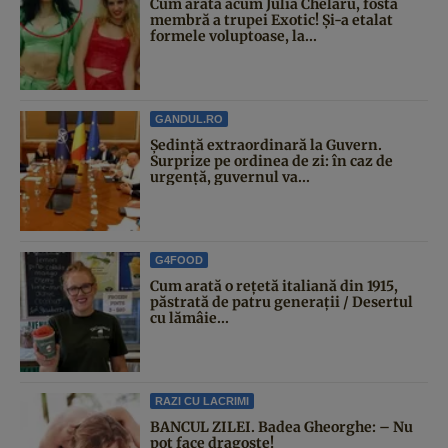
Cum arată acum Julia Chelaru, fosta
membră a trupei Exotic! Și-a etalat
formele voluptoase, la...
GANDUL.RO
Şedinţă extraordinară la Guvern.
Surprize pe ordinea de zi: în caz de
urgență, guvernul va...
G4FOOD
Cum arată o rețetă italiană din 1915,
păstrată de patru generații / Desertul
cu lămâie...
RAZI CU LACRIMI
BANCUL ZILEI. Badea Gheorghe: – Nu
pot face dragoste!