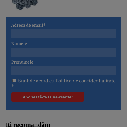
Adresa de email*
Numele
Prenumele
Sunt de acord cu
Politica de confidentialitate
*
Iți recomandăm