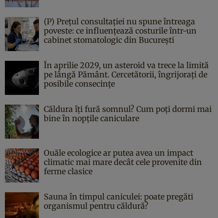
(P) Prețul consultației nu spune întreaga
poveste: ce influențează costurile într-un
cabinet stomatologic din București
În aprilie 2029, un asteroid va trece la limită
pe lângă Pământ. Cercetătorii, îngrijorați de
posibile consecințe
Căldura îți fură somnul? Cum poți dormi mai
bine în nopțile caniculare
Ouăle ecologice ar putea avea un impact
climatic mai mare decât cele provenite din
ferme clasice
Sauna în timpul caniculei: poate pregăti
organismul pentru căldură?