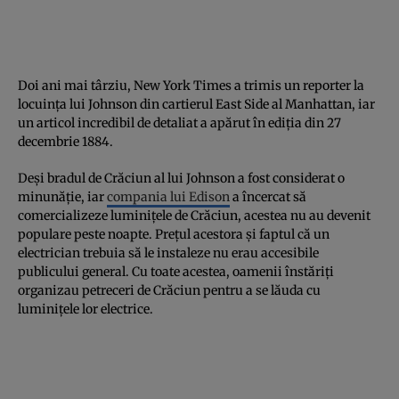
Doi ani mai târziu, New York Times a trimis un reporter la
locuința lui Johnson din cartierul East Side al Manhattan, iar
un articol incredibil de detaliat a apărut în ediția din 27
decembrie 1884.
Deși bradul de Crăciun al lui Johnson a fost considerat o
minunăție, iar
compania lui Edison
a încercat să
comercializeze luminițele de Crăciun, acestea nu au devenit
populare peste noapte. Prețul acestora și faptul că un
electrician trebuia să le instaleze nu erau accesibile
publicului general. Cu toate acestea, oamenii înstăriți
organizau petreceri de Crăciun pentru a se lăuda cu
luminițele lor electrice.