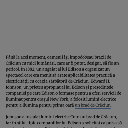
Până la acel moment, oamenii își împodobeau brazii de
Crăciun cu mici lumânări, care ar fi putut, desigur, să fie un
pericol. În 1882, un angajat al lui Edison a organizat un
spectacol care era menit să arate aplicabilitatea practică a
electricității cu ocazia sărbătorii de Crăciun. Edward H.
Johnson, un prieten apropiat al lui Edison și președintele
companiei pe care Edison o formase pentru a oferi servicii de
iluminat pentru orașul New York, a folosit lumini electrice
pentru a ilumina pentru prima oară
un brad de Crăciun
.
Johnson a instalat lumini electrice într-un brad de Crăciun,
iar în stilul tipic companiilor lui Edison a solicitat ca presa să