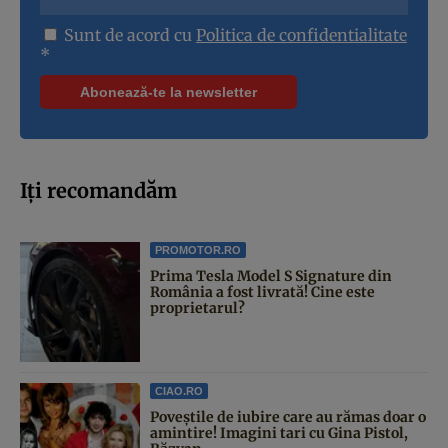
Sunt de acord cu
Politica de confidentialitate
*
Iți recomandăm
PROMOTOR.RO
Prima Tesla Model S Signature din
România a fost livrată! Cine este
proprietarul?
CIAO.RO
Poveştile de iubire care au rămas doar o
amintire! Imagini tari cu Gina Pistol,