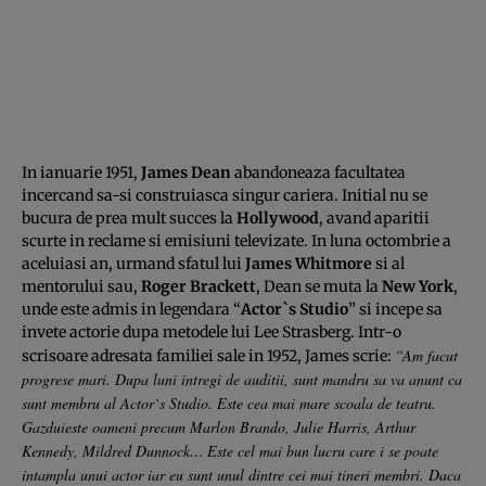
In ianuarie 1951,
James Dean
abandoneaza facultatea
incercand sa-si construiasca singur cariera. Initial nu se
bucura de prea mult succes la
Hollywood
, avand aparitii
scurte in reclame si emisiuni televizate. In luna octombrie a
aceluiasi an, urmand sfatul lui
James Whitmore
si al
mentorului sau,
Roger Brackett
, Dean se muta la
New York
,
unde este admis in legendara “
Actor`s Studio
” si incepe sa
invete actorie dupa metodele lui Lee Strasberg. Intr-o
“Am facut
scrisoare adresata familiei sale in 1952, James scrie:
progrese mari. Dupa luni intregi de auditii, sunt mandru sa va anunt ca
sunt membru al Actor`s Studio. Este cea mai mare scoala de teatru.
Gazduieste oameni precum Marlon Brando, Julie Harris, Arthur
Kennedy, Mildred Dunnock… Este cel mai bun lucru care i se poate
intampla unui actor iar eu sunt unul dintre cei mai tineri membri. Daca