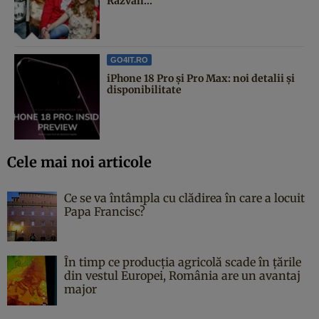
Răzvan...
GO4IT.RO
iPhone 18 Pro și Pro Max: noi detalii și
disponibilitate
Cele mai noi articole
Ce se va întâmpla cu clădirea în care a locuit
Papa Francisc?
În timp ce producția agricolă scade în țările
din vestul Europei, România are un avantaj
major