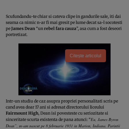
Scufundandu-te chiar si cateva clipe in gandurile sale, iti dai
seama ca nimic n-ar fi mai gresit pe lume decat sa-l socotesti
pe
James Dean
“un
rebel fara cauza
”, asa cum a fost deseori
portretizat.
Citește articolul
Intr-un studiu de caz asupra propriei personalitati scris pe
cand avea doar 17 ani si adresat directorului liceului
Fairmount High
, Dean isi povesteste cu seriozitate si
Eu, James Byron
sinceritate scurta existenta de pana atunci: “
Dean”, m-am nascut pe 8 februarie 1931 in Marion, Indiana. Parintii