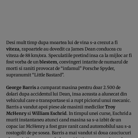
Desi mult timp dupa moartea lui de vina s-a crezut a fi
viteza
, rapoartele au dovedit ca James Dean conducea cu
viteza de 88 km/ora. Speculatiile pretind insa ca la mijloc ar fi
fost vorba de un
blestem
, convingeri intarite de numarul de
morti si raniti provocat de “infamul” Porsche Spyder,
supranumit “Little Bastard”.
George Barris
a cumparat masina pentru doar 2.500 de
dolari dupa accidentul lui Dean, insa aceasta a alunecat din
vehiculul care o transportase si a rupt piciorul unui mecanic.
Barris a vandut apoi piese ale masinii medicilor
Troy
McHenry
si
William Eschrid
. In timpul unei curse, Eschrid a
murit instantaneu atunci cand masina sa s-a izbit de un
copac iar McHenry a fost grav ranit cand automobilul sau s-a
rostogolit de pe sosea. Barris a mai vandut si doua cauciucuri