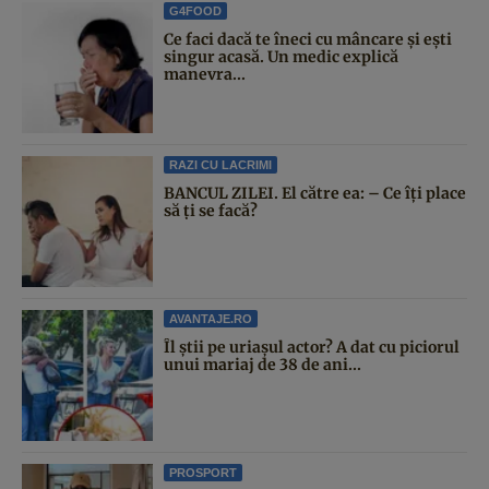
G4FOOD
Ce faci dacă te îneci cu mâncare și ești
singur acasă. Un medic explică
manevra...
RAZI CU LACRIMI
BANCUL ZILEI. El către ea: – Ce îți place
să ți se facă?
AVANTAJE.RO
Îl știi pe uriașul actor? A dat cu piciorul
unui mariaj de 38 de ani...
PROSPORT