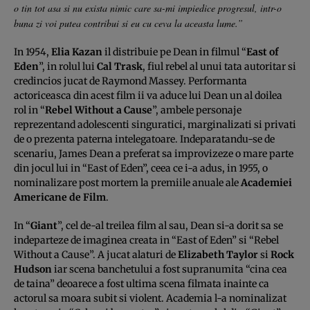
o tin tot asa si nu exista nimic care sa-mi impiedice progresul, intr-o
buna zi voi putea contribui si eu cu ceva la aceasta lume.”
In 1954,
Elia Kazan
il distribuie pe Dean in filmul “
East of
Eden
”, in rolul lui
Cal Trask
, fiul rebel al unui tata autoritar si
credincios jucat de Raymond Massey. Performanta
actoriceasca din acest film ii va aduce lui Dean un al doilea
rol in “
Rebel Without a Cause
”, ambele personaje
reprezentand adolescenti singuratici, marginalizati si privati
de o prezenta paterna intelegatoare. Indeparatandu-se de
scenariu, James Dean a preferat sa improvizeze o mare parte
din jocul lui in “East of Eden”, ceea ce i-a adus, in 1955, o
nominalizare post mortem la premiile anuale ale
Academiei
Americane de Film
.
In “
Giant
”, cel de-al treilea film al sau, Dean si-a dorit sa se
indeparteze de imaginea creata in “East of Eden” si “Rebel
Without a Cause”. A jucat alaturi de
Elizabeth Taylor
si
Rock
Hudson
iar scena banchetului a fost supranumita “cina cea
de taina” deoarece a fost ultima scena filmata inainte ca
actorul sa moara subit si violent. Academia l-a nominalizat