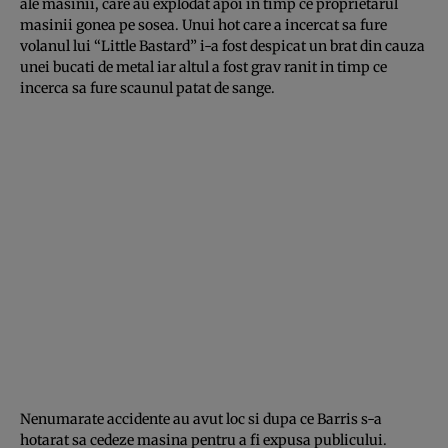
ale masinii, care au explodat apoi in timp ce proprietarul
masinii gonea pe sosea. Unui hot care a incercat sa fure
volanul lui “Little Bastard” i-a fost despicat un brat din cauza
unei bucati de metal iar altul a fost grav ranit in timp ce
incerca sa fure scaunul patat de sange.
Nenumarate accidente au avut loc si dupa ce Barris s-a
hotarat sa cedeze masina pentru a fi expusa publicului.