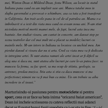
mei, Winton Dean si Mildred Dean, fosta Wilson, au locuit in statul
Indiana pana cand eu am implinit sase ani. Munca tatalui meu in
slujba guvernului a provocat o schimbare, asa ca tata a fost transferat
in California. Am trait acolo pana in cel de-al patrulea an. Mama s-a
imbolnavit si a iesit din viata mea cand eu aveam noua ani. N-am stiut
niciodata motivul mortii mamei mele, de fapt, lucrul asta inca ma
bantuie. Am studiat vioara, am cantat in concerte, am dansat step pe
scena teatrelor dar cel mai mult mi-a placut sa modelez lucruri cu
mainile mele. M-am intors in Indiana sa locuiesc cu unchiul meu. Am
pierdut dansul si vioara dar nu si arta. Cred ca viata mea va fi dedicata
in intregime artei. Si sunt atatea ramuri ale artei incat ar fi dificil sa
aleg una si daca nu, sunt atatea alte lucruri pe care le-as putea face: sa
muncesc la ferma, sa fac sport, sa ma ocup de stiinta, geologie, sa
antrenez, predau muzica. Stiu asta si stiu ca daca muncesc si ma
perfectionez nimeni nu va fi mai bun ca mine. Un om trebuie sa aiba
incredere in el insusi.”
Marturisindu-si pasiunea pentru
motociclete
si pentru
spor
t, ceea ce ar face sa bata inima “oricarui baiat american”,
Dean isi incheie scrisoarea cu cateva reflectii mai adanci
“La fel
decat ar fi putut banui fanii vreodata ca i-ar sta in fire: