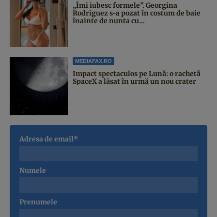
„Îmi iubesc formele”. Georgina
Rodriguez s-a pozat în costum de baie
înainte de nunta cu...
MEDIAFAX.RO
Impact spectaculos pe Lună: o rachetă
SpaceX a lăsat în urmă un nou crater
Adresa de email*
Numele
Prenumele