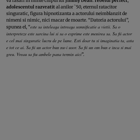
va rasari in minte chipul lui
Jimmy Dean
:
rebelul perfect
,
adolescentul razvratit
al anilor `50, eternul ratacitor
singuratic, figura hipnotizanta a actorului neimblanzit de
nimeni si nimic, nici macar de moarte. “Datoria actorului”,
este sa inteleaga intreaga semnificatie a vietii. Sa o
spunea el, “
interpreteze este sarcina lui si sa o exprime este menirea sa. Sa fii actor
e cel mai singuratic lucru de pe lume. Esti doar tu si imaginatia ta, asta
e tot ce ai. Sa fii un actor bun nu-i usor. Sa fii un om bun e inca si mai
greu. Vreau sa fiu ambele pana termin aici
”.