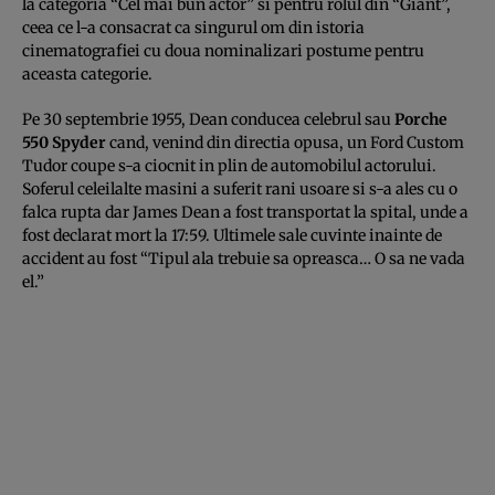
la categoria “Cel mai bun actor” si pentru rolul din “Giant”,
ceea ce l-a consacrat ca singurul om din istoria
cinematografiei cu doua nominalizari postume pentru
aceasta categorie.
Pe 30 septembrie 1955, Dean conducea celebrul sau
Porche
550 Spyder
cand, venind din directia opusa, un Ford Custom
Tudor coupe s-a ciocnit in plin de automobilul actorului.
Soferul celeilalte masini a suferit rani usoare si s-a ales cu o
falca rupta dar James Dean a fost transportat la spital, unde a
fost declarat mort la 17:59. Ultimele sale cuvinte inainte de
accident au fost “Tipul ala trebuie sa opreasca… O sa ne vada
el.”