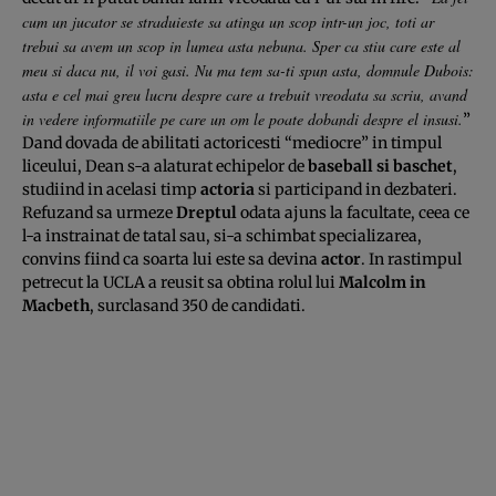
cum un jucator se straduieste sa atinga un scop intr-un joc, toti ar
trebui sa avem un scop in lumea asta nebuna. Sper ca stiu care este al
meu si daca nu, il voi gasi. Nu ma tem sa-ti spun asta, domnule Dubois:
asta e cel mai greu lucru despre care a trebuit vreodata sa scriu, avand
in vedere informatiile pe care un om le poate dobandi despre el insusi.
”
Dand dovada de abilitati actoricesti “mediocre” in timpul
liceului, Dean s-a alaturat echipelor de
baseball si baschet
,
studiind in acelasi timp
actoria
si participand in dezbateri.
Refuzand sa urmeze
Dreptul
odata ajuns la facultate, ceea ce
l-a instrainat de tatal sau, si-a schimbat specializarea,
convins fiind ca soarta lui este sa devina
actor
. In rastimpul
petrecut la UCLA a reusit sa obtina rolul lui
Malcolm in
Macbeth
, surclasand 350 de candidati.