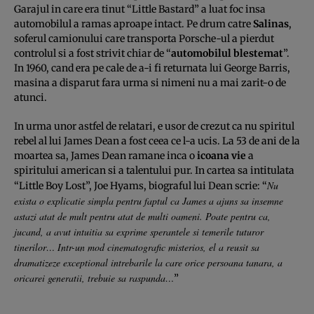
Garajul in care era tinut “Little Bastard” a luat foc insa
automobilul a ramas aproape intact. Pe drum catre
Salinas
,
soferul camionului care transporta Porsche-ul a pierdut
controlul si a fost strivit chiar de “
automobilul blestemat
”.
In 1960, cand era pe cale de a-i fi returnata lui George Barris,
masina a disparut fara urma si nimeni nu a mai zarit-o de
atunci.
In urma unor astfel de relatari, e usor de crezut ca nu spiritul
rebel al lui James Dean a fost ceea ce l-a ucis. La 53 de ani de la
moartea sa, James Dean ramane inca o
icoana vie
a
spiritului american si a talentului pur. In cartea sa intitulata
Nu
“Little Boy Lost”, Joe Hyams, biograful lui Dean scrie: “
exista o explicatie simpla pentru faptul ca James a ajuns sa insemne
astazi atat de mult pentru atat de multi oameni. Poate pentru ca,
jucand, a avut intuitia sa exprime sperantele si temerile tuturor
tinerilor… Intr-un mod cinematografic misterios, el a reusit sa
dramatizeze exceptional intrebarile la care orice persoana tanara, a
oricarei generatii, trebuie sa raspunda…
”