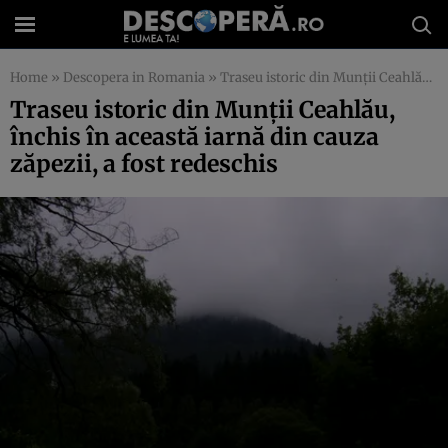
Home
»
Descopera in Romania
»
Traseu istoric din Munţii Ceahlău, închis în această iarnă din cauza zăpezii, a fost redeschis
Traseu istoric din Munţii Ceahlău,
închis în această iarnă din cauza
zăpezii, a fost redeschis