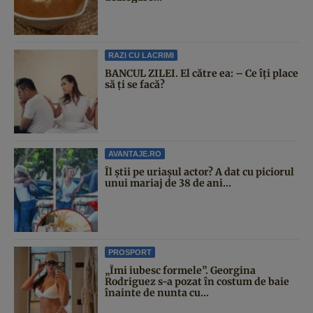
RAZI CU LACRIMI
BANCUL ZILEI. El către ea: – Ce îți place
să ți se facă?
AVANTAJE.RO
Îl știi pe uriașul actor? A dat cu piciorul
unui mariaj de 38 de ani...
PROSPORT
„Îmi iubesc formele”. Georgina
Rodriguez s-a pozat în costum de baie
înainte de nunta cu...