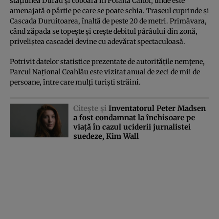
staţiunea Durău şi coboară în Poiana Cailor, unde este
amenajată o pârtie pe care se poate schia. Traseul cuprinde şi
Cascada Duruitoarea, înaltă de peste 20 de metri. Primăvara,
când zăpada se topeşte şi creşte debitul pârâului din zonă,
priveliştea cascadei devine cu adevărat spectaculoasă.
Potrivit datelor statistice prezentate de autorităţile nemţene,
Parcul Naţional Ceahlău este vizitat anual de zeci de mii de
persoane, între care mulţi turişti străini.
Citeşte şi
Inventatorul Peter Madsen
a fost condamnat la închisoare pe
viaţă în cazul uciderii jurnalistei
suedeze, Kim Wall