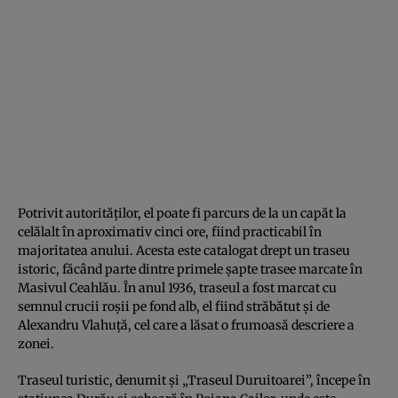
Potrivit autorităţilor, el poate fi parcurs de la un capăt la
celălalt în aproximativ cinci ore, fiind practicabil în
majoritatea anului. Acesta este catalogat drept un traseu
istoric, făcând parte dintre primele şapte trasee marcate în
Masivul Ceahlău. În anul 1936, traseul a fost marcat cu
semnul crucii roşii pe fond alb, el fiind străbătut şi de
Alexandru Vlahuţă, cel care a lăsat o frumoasă descriere a
zonei.
Traseul turistic, denumit şi „Traseul Duruitoarei”, începe în