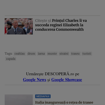
Citeşte şi
Prinţul Charles îi va
succeda reginei Elizabeth la
conducerea Commonwealth
Tags:
ceahlau
drum
iarna
munte
straini
traseu
turisti
zapada
Urmărește DESCOPERĂ.ro pe
Google News
Google Showcase
și
MEDIAFAX
Italia inaugurează o rețea de trasee