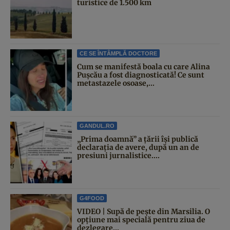
turistice de 1.500 km
CE SE ÎNTÂMPLĂ DOCTORE
Cum se manifestă boala cu care Alina
Pușcău a fost diagnosticată! Ce sunt
metastazele osoase,...
GANDUL.RO
„Prima doamnă” a țării își publică
declarația de avere, după un an de
presiuni jurnalistice....
G4FOOD
VIDEO | Supă de pește din Marsilia. O
opțiune mai specială pentru ziua de
dezlegare...