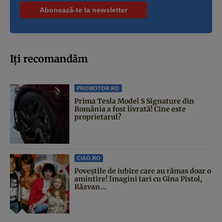
Iți recomandăm
PROMOTOR.RO
Prima Tesla Model S Signature din
România a fost livrată! Cine este
proprietarul?
CIAO.RO
Poveştile de iubire care au rămas doar o
amintire! Imagini tari cu Gina Pistol,
Răzvan...