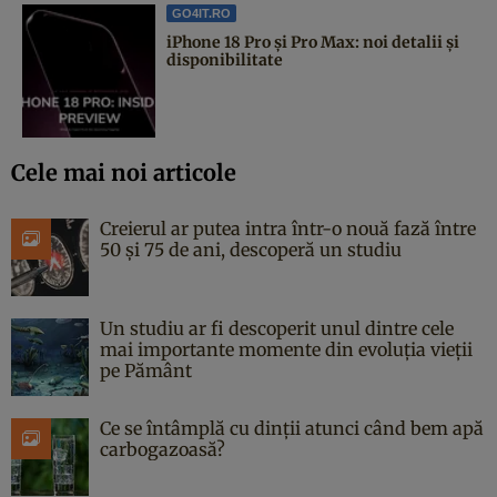
GO4IT.RO
iPhone 18 Pro și Pro Max: noi detalii și
disponibilitate
Cele mai noi articole
Creierul ar putea intra într-o nouă fază între
50 și 75 de ani, descoperă un studiu
Un studiu ar fi descoperit unul dintre cele
mai importante momente din evoluția vieții
pe Pământ
Ce se întâmplă cu dinții atunci când bem apă
carbogazoasă?