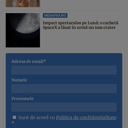
MEDIAFAX.RO
Impact spectaculos pe Lună: o rachetă
SpaceX a lăsat în urmă un nou crater
Adresa de email*
Numele
Prenumele
Sunt de acord cu
Politica de confidentialitate
*