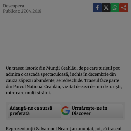
Descopera
Publicat: 27.04.2018
Un traseu istoric din Munţii Ceahlău, de pe care turiştii pot
admira o cascadă spectaculoasă, închis în decembrie din
cauza zăpezii abundente, se redeschide. Traseul face parte
din Parcul Naţional Ceahlău, vizitat de zeci de mii de turişti,
între care mulţi străini.
Adaugă-ne ca sursă
Urmărește-ne in
preferată
Discover
Reprezentanţii Salvamont Neamţ au anunţat, joi, că traseul