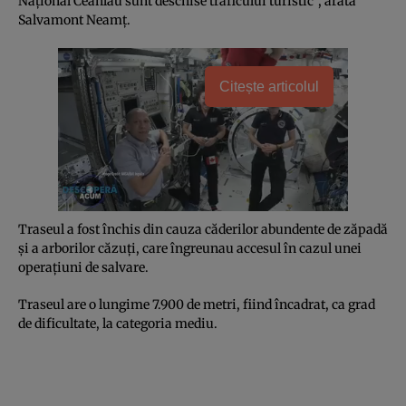
Naţional Ceahlău sunt deschise traficului turistic”, arată
Salvamont Neamţ.
Citește articolul
Traseul a fost închis din cauza căderilor abundente de zăpadă
şi a arborilor căzuţi, care îngreunau accesul în cazul unei
operaţiuni de salvare.
Traseul are o lungime 7.900 de metri, fiind încadrat, ca grad
de dificultate, la categoria mediu.