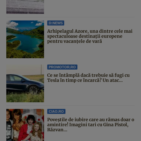
D:NEWS
Arhipelagul Azore, una dintre cele mai
spectaculoase destinații europene
pentru vacanțele de vară
PROMOTOR.RO
Ce se întâmplă dacă trebuie să fugi cu
Tesla în timp ce încarcă? Un atac...
CIAO.RO
Poveştile de iubire care au rămas doar o
amintire! Imagini tari cu Gina Pistol,
Răzvan...