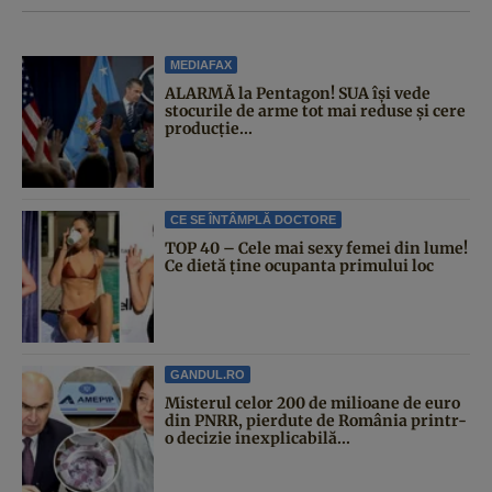
MEDIAFAX
ALARMĂ la Pentagon! SUA își vede
stocurile de arme tot mai reduse și cere
producție...
CE SE ÎNTÂMPLĂ DOCTORE
TOP 40 – Cele mai sexy femei din lume!
Ce dietă ține ocupanta primului loc
GANDUL.RO
Misterul celor 200 de milioane de euro
din PNRR, pierdute de România printr-
o decizie inexplicabilă...