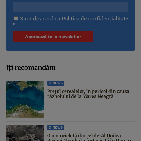
Sunt de acord cu
Politica de confidentialitate
*
Iți recomandăm
D:NEWS
Prețul cerealelor, în pericol din cauza
războiului de la Marea Neagră
D:NEWS
O motocicletă din cel de-Al Doilea
Război Mondial a fost găsită în Dunăre