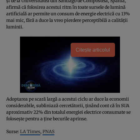
şi de la Universitatea din Santiago de Compostela, Spania,
afirmă că folosirea acestui ritm în toate sursele de lumină
artificială ar permite un consum de energie electrică cu 13%
mai mic, fără a duce la vreo pierdere perceptibilă a calităţii
luminii.
Citește articolul
Adoptarea pe scară largă a acestui ciclu ar duce la economii
considerabile, subliniază cercetătorii, ţinând cont că în SUA
aproximativ 22% din totalul energiei electrice consumate se
foloseşte pentru a ţine becurile aprinse.
Surse:
LA Times
,
PNAS