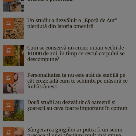
Un studiu a dezvăluit o „Epocă de Aur”
pierdută din istoria omenirii
Cum se conservă un creier uman vechi de
10.000 de ani, în timp ce restul corpului se
descompune?
Personalitatea ta nu este atât de stabilă pe
cât crezi: Iată cum te schimbi pe măsură ce
îmbătrânești
Două studii au dezvăluit că oamenii și
șoarecii au ceva foarte important în comun
Sângerarea gingiilor ar putea fi un semn
precoce al unei afecțiuni mult mai grave