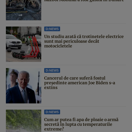
D:NEWS
Un studiu arată că trotinetele electrice
sunt mai periculoase decât
motocicletele
D:NEWS
Cancerul de care suferă fostul
președinte american Joe Biden s-a
extins
D:NEWS
Cum ar putea fi apa de ploaie o armă
secretă în lupta cu temperaturile
extreme?