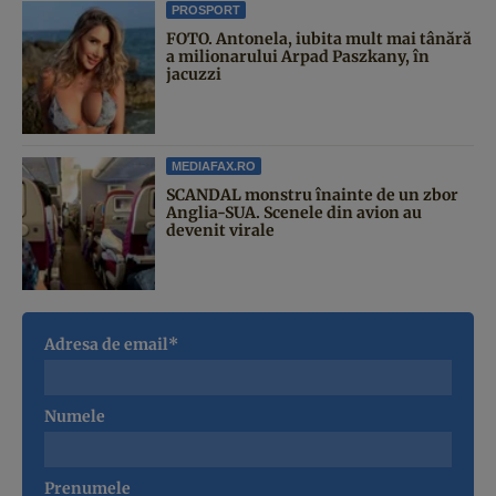
PROSPORT
FOTO. Antonela, iubita mult mai tânără
a milionarului Arpad Paszkany, în
jacuzzi
MEDIAFAX.RO
SCANDAL monstru înainte de un zbor
Anglia-SUA. Scenele din avion au
devenit virale
Adresa de email*
Numele
Prenumele