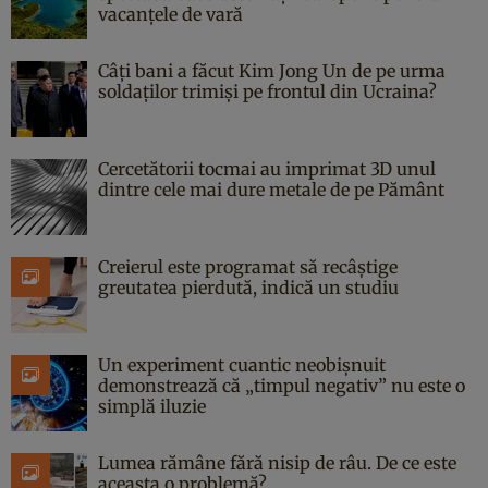
vacanțele de vară
Câți bani a făcut Kim Jong Un de pe urma
soldaților trimiși pe frontul din Ucraina?
Cercetătorii tocmai au imprimat 3D unul
dintre cele mai dure metale de pe Pământ
Creierul este programat să recâștige
greutatea pierdută, indică un studiu
Un experiment cuantic neobișnuit
demonstrează că „timpul negativ” nu este o
simplă iluzie
Lumea rămâne fără nisip de râu. De ce este
aceasta o problemă?