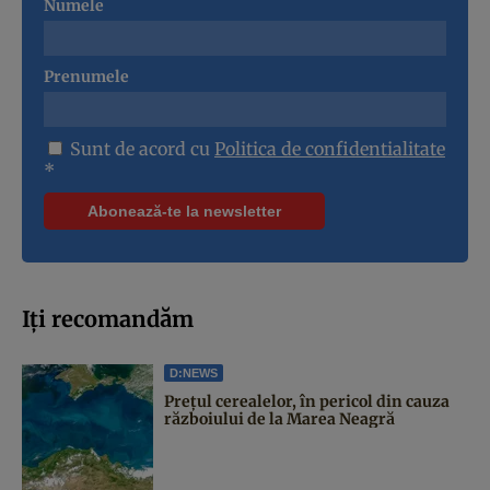
Numele
Prenumele
Sunt de acord cu
Politica de confidentialitate
*
Iți recomandăm
D:NEWS
Prețul cerealelor, în pericol din cauza
războiului de la Marea Neagră