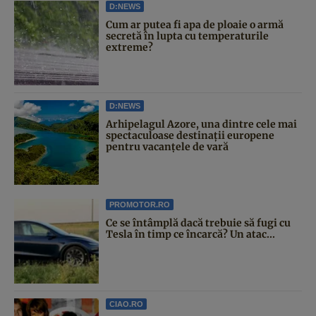
D:NEWS
Cum ar putea fi apa de ploaie o armă
secretă în lupta cu temperaturile
extreme?
D:NEWS
Arhipelagul Azore, una dintre cele mai
spectaculoase destinații europene
pentru vacanțele de vară
PROMOTOR.RO
Ce se întâmplă dacă trebuie să fugi cu
Tesla în timp ce încarcă? Un atac...
CIAO.RO