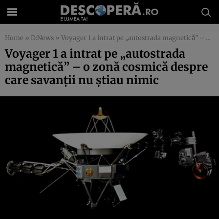
Home
»
D:News
»
Voyager 1 a intrat pe „autostrada magnetică” – o zonă cosmică despre care savanţii nu ştiau nimic
Voyager 1 a intrat pe „autostrada
magnetică” – o zonă cosmică despre
care savanţii nu ştiau nimic