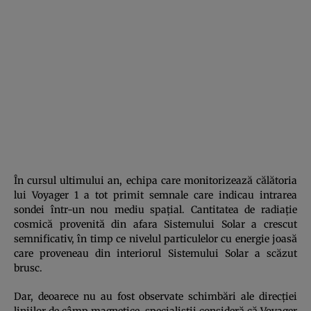
În cursul ultimului an, echipa care monitorizează călătoria
lui Voyager 1 a tot primit semnale care indicau intrarea
sondei într-un nou mediu spaţial. Cantitatea de radiaţie
cosmică provenită din afara Sistemului Solar a crescut
semnificativ, în timp ce nivelul particulelor cu energie joasă
care proveneau din interiorul Sistemului Solar a scăzut
brusc.
Dar, deoarece nu au fost observate schimbări ale direcţiei
liniilor de câmp magnetice, specialiştii consideră că Voyager