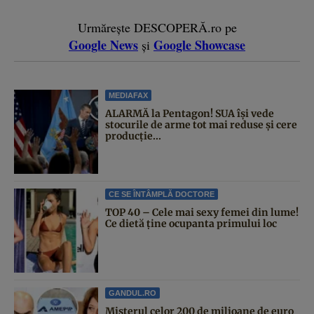
Urmărește DESCOPERĂ.ro pe
Google News
Google Showcase
și
MEDIAFAX
ALARMĂ la Pentagon! SUA își vede
stocurile de arme tot mai reduse și cere
producție...
CE SE ÎNTÂMPLĂ DOCTORE
TOP 40 – Cele mai sexy femei din lume!
Ce dietă ține ocupanta primului loc
GANDUL.RO
Misterul celor 200 de milioane de euro