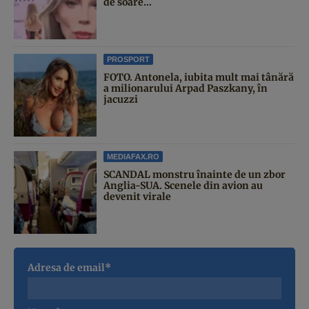
de soare...
PROSPORT
FOTO. Antonela, iubita mult mai tânără
a milionarului Arpad Paszkany, în
jacuzzi
MEDIAFAX.RO
SCANDAL monstru înainte de un zbor
Anglia-SUA. Scenele din avion au
devenit virale
Adresa de email*