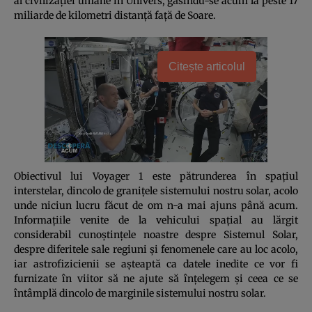
al civilizaţiei umane în Univers, găsindu-se acum la peste 17
miliarde de kilometri distanţă faţă de Soare.
Citește articolul
Obiectivul lui Voyager 1 este pătrunderea în spaţiul
interstelar, dincolo de graniţele sistemului nostru solar, acolo
unde niciun lucru făcut de om n-a mai ajuns până acum.
Informaţiile venite de la vehicului spaţial au lărgit
considerabil cunoştinţele noastre despre Sistemul Solar,
despre diferitele sale regiuni şi fenomenele care au loc acolo,
iar astrofizicienii se aşteaptă ca datele inedite ce vor fi
furnizate în viitor să ne ajute să înţelegem şi ceea ce se
întâmplă dincolo de marginile sistemului nostru solar.