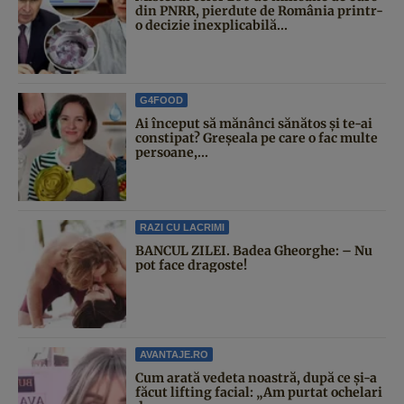
din PNRR, pierdute de România printr-
o decizie inexplicabilă...
G4FOOD
Ai început să mănânci sănătos și te-ai
constipat? Greșeala pe care o fac multe
persoane,...
RAZI CU LACRIMI
BANCUL ZILEI. Badea Gheorghe: – Nu
pot face dragoste!
AVANTAJE.RO
Cum arată vedeta noastră, după ce și-a
făcut lifting facial: „Am purtat ochelari