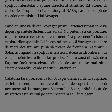
„Credem că acesta ar putea fi ultimul strat aflat între noi şi
spaţiul interstelar”, spune directorul ştiinţific Ed Stone, di
cadrul Jet Propulsion Laboratory al NASA, care se ocupă de
coordonare misiunii lui Voyager 1.
Când anume va deveni Voyager primul artefact uman care va
depăşi graniţele Sistemului Solar? Nu putem şti cu precizie,
în parte deoarece este un eveniment fără precedent în istoria
explorărilor spaţiale. Ed Stone estimează că Voyager 1 mai are
de mers doi-trei ani pînă să treacă de frontiera Sistemului
Solar, ajungând în spaţiul interstelar. Această „frontieră” nu
este, bineînţeles, o linie clar precizată, ci o zonă difuză, de o
lărgime încă neprecizată, dincolo de care nu se mai simt
efectele Soarelui, ci ale spaţiului interstelar.
Călătoria fără precedent a lui Voyager oferă, evident, surprize;
astfel, recent, astrofizicienii au descoperit o zonă
necunoscută la marginea Sistemului Solar, arătând cât de
misterios e universul pe care încercăm să-l înţelegem.