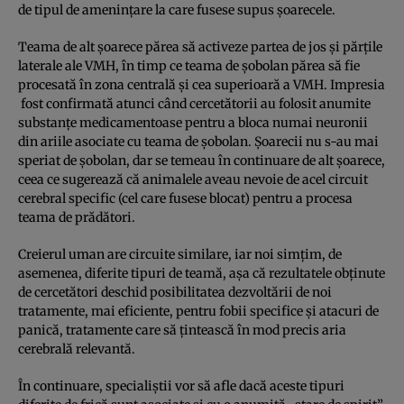
de tipul de ameninţare la care fusese supus şoarecele.
Teama de alt şoarece părea să activeze partea de jos şi părţile
laterale ale VMH, în timp ce teama de şobolan părea să fie
procesată în zona centrală şi cea superioară a VMH. Impresia
fost confirmată atunci când cercetătorii au folosit anumite
substanţe medicamentoase pentru a bloca numai neuronii
din ariile asociate cu teama de şobolan. Şoarecii nu s-au mai
speriat de şobolan, dar se temeau în continuare de alt şoarece,
ceea ce sugerează că animalele aveau nevoie de acel circuit
cerebral specific (cel care fusese blocat) pentru a procesa
teama de prădători.
Creierul uman are circuite similare, iar noi simţim, de
asemenea, diferite tipuri de teamă, aşa că rezultatele obţinute
de cercetători deschid posibilitatea dezvoltării de noi
tratamente, mai eficiente, pentru fobii specifice şi atacuri de
panică, tratamente care să ţintească în mod precis aria
cerebrală relevantă.
În continuare, specialiştii vor să afle dacă aceste tipuri