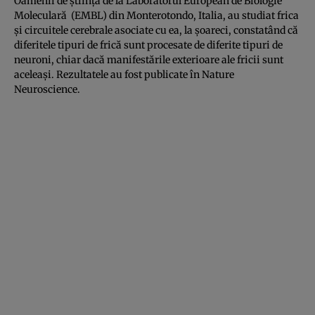
Oamenii de ştiinţă de la Laboratorul European de Biologie
Moleculară (EMBL) din Monterotondo, Italia, au studiat frica
şi circuitele cerebrale asociate cu ea, la şoareci, constatând că
diferitele tipuri de frică sunt procesate de diferite tipuri de
neuroni, chiar dacă manifestările exterioare ale fricii sunt
aceleaşi. Rezultatele au fost publicate în Nature
Neuroscience.