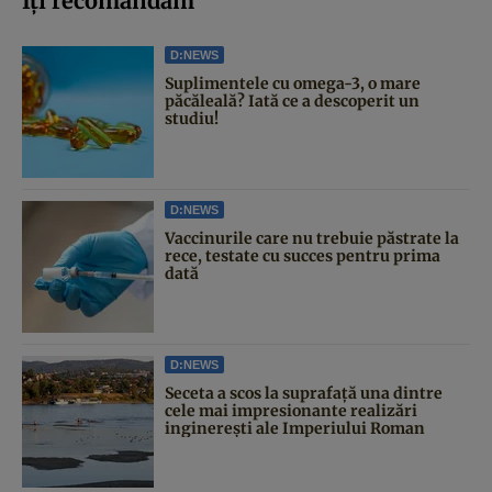
Iți recomandăm
D:NEWS
Suplimentele cu omega-3, o mare
păcăleală? Iată ce a descoperit un
studiu!
D:NEWS
Vaccinurile care nu trebuie păstrate la
rece, testate cu succes pentru prima
dată
D:NEWS
Seceta a scos la suprafață una dintre
cele mai impresionante realizări
inginerești ale Imperiului Roman