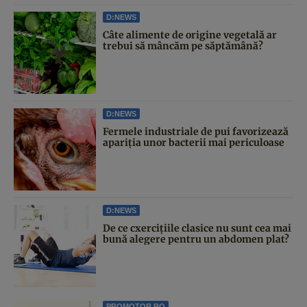
D:NEWS
Câte alimente de origine vegetală ar
trebui să mâncăm pe săptămână?
D:NEWS
Fermele industriale de pui favorizează
apariția unor bacterii mai periculoase
D:NEWS
De ce cxercițiile clasice nu sunt cea mai
bună alegere pentru un abdomen plat?
PROMOTOR.RO