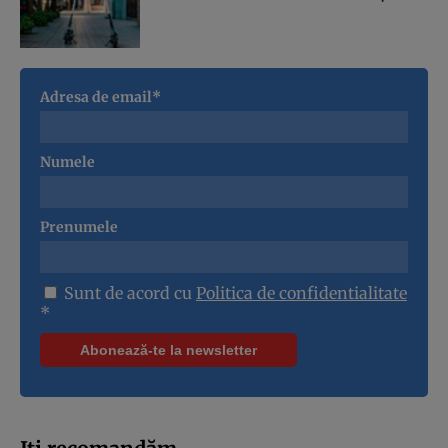
Adresa de email*
Numele
Prenumele
Sunt de acord cu
Politica de confidentialitate
*