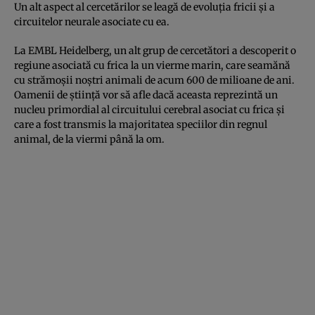
Un alt aspect al cercetărilor se leagă de evoluţia fricii şi a
circuitelor neurale asociate cu ea.
La EMBL Heidelberg, un alt grup de cercetători a descoperit o
regiune asociată cu frica la un vierme marin, care seamănă
cu strămoşii noştri animali de acum 600 de milioane de ani.
Oamenii de ştiinţă vor să afle dacă aceasta reprezintă un
nucleu primordial al circuitului cerebral asociat cu frica şi
care a fost transmis la majoritatea speciilor din regnul
animal, de la viermi până la om.