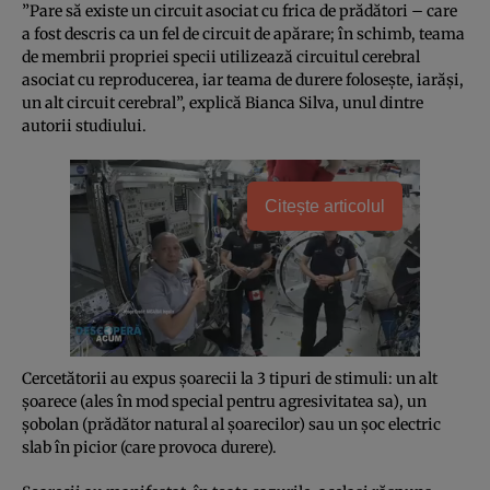
”Pare să existe un circuit asociat cu frica de prădători – care
a fost descris ca un fel de circuit de apărare; în schimb, teama
de membrii propriei specii utilizează circuitul cerebral
asociat cu reproducerea, iar teama de durere foloseşte, iarăşi,
un alt circuit cerebral”, explică Bianca Silva, unul dintre
autorii studiului.
Citește articolul
Cercetătorii au expus şoarecii la 3 tipuri de stimuli: un alt
şoarece (ales în mod special pentru agresivitatea sa), un
şobolan (prădător natural al şoarecilor) sau un şoc electric
slab în picior (care provoca durere).