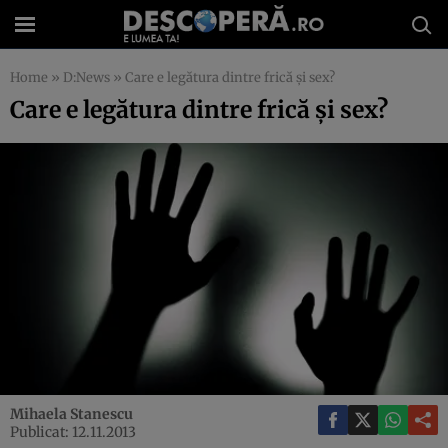
Home
»
D:News
»
Care e legătura dintre frică şi sex?
Care e legătura dintre frică şi sex?
Mihaela Stanescu
Publicat: 12.11.2013