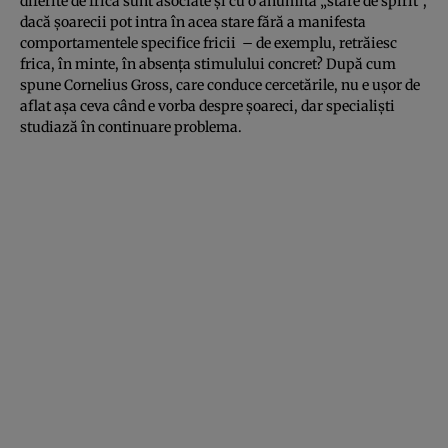
diferite de frică sunt asociate şi cu o anumită „stare de spirit”,
dacă şoarecii pot intra în acea stare fără a manifesta
comportamentele specifice fricii – de exemplu, retrăiesc
frica, în minte, în absenţa stimulului concret? După cum
spune Cornelius Gross, care conduce cercetările, nu e uşor de
aflat aşa ceva când e vorba despre şoareci, dar specialişti
studiază în continuare problema.