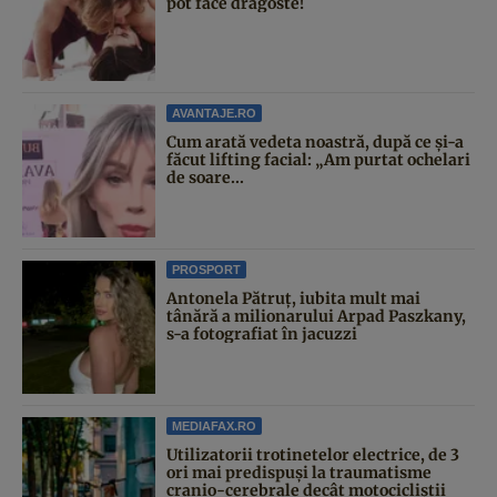
pot face dragoste!
AVANTAJE.RO
Cum arată vedeta noastră, după ce și-a
făcut lifting facial: „Am purtat ochelari
de soare...
PROSPORT
Antonela Pătruț, iubita mult mai
tânără a milionarului Arpad Paszkany,
s-a fotografiat în jacuzzi
MEDIAFAX.RO
Utilizatorii trotinetelor electrice, de 3
ori mai predispuși la traumatisme
cranio-cerebrale decât motocicliștii