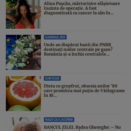
Alina Pușcău, mărturisire sfâșietoare
înainte de operație. A fost
diagnosticată cu cancer la sân în...
GANDUL.RO
Unde au dispărut banii din PNRR
destinați noilor centrale pe gaze?
România și-a închis centralele...
G4FOOD
Dieta cu grepfrut, obsesia anilor ’80
care promitea mai puțin de 5 kilograme
în 10...
RAZI CU LACRIMI
BANCUL ZILEI. Badea Gheorghe: – Nu