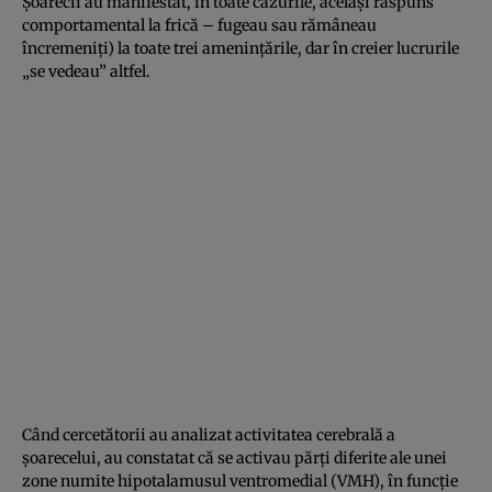
Şoarecii au manifestat, în toate cazurile, acelaşi răspuns
comportamental la frică – fugeau sau rămâneau
încremeniţi) la toate trei ameninţările, dar în creier lucrurile
„se vedeau” altfel.
Când cercetătorii au analizat activitatea cerebrală a
şoarecelui, au constatat că se activau părţi diferite ale unei
zone numite hipotalamusul ventromedial (VMH), în funcţie