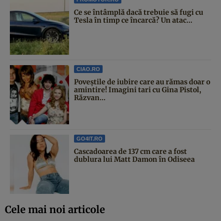
Ce se întâmplă dacă trebuie să fugi cu
Tesla în timp ce încarcă? Un atac...
CIAO.RO
Poveştile de iubire care au rămas doar o
amintire! Imagini tari cu Gina Pistol,
Răzvan...
GO4IT.RO
Cascadoarea de 137 cm care a fost
dublura lui Matt Damon în Odiseea
Cele mai noi articole