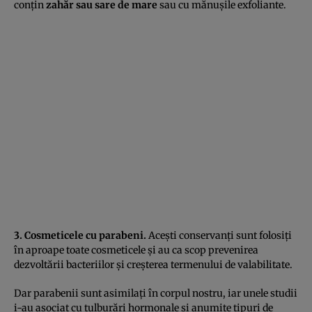
conţin
zahăr sau sare de mare
sau cu mănuşile exfoliante.
3. Cosmeticele cu parabeni.
Aceşti conservanţi sunt folosiţi
în aproape toate cosmeticele şi au ca scop prevenirea
dezvoltării bacteriilor şi creşterea termenului de valabilitate.
Dar parabenii sunt asimilaţi în corpul nostru, iar unele studii
i-au asociat cu tulburări hormonale şi anumite tipuri de