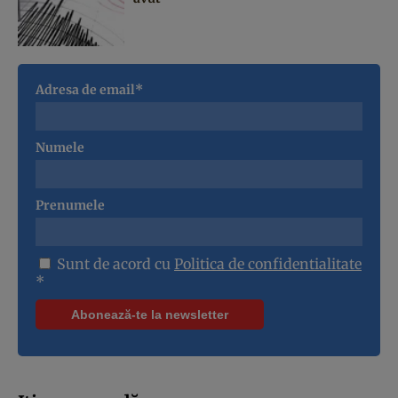
Adresa de email*
Numele
Prenumele
Sunt de acord cu
Politica de confidentialitate
*