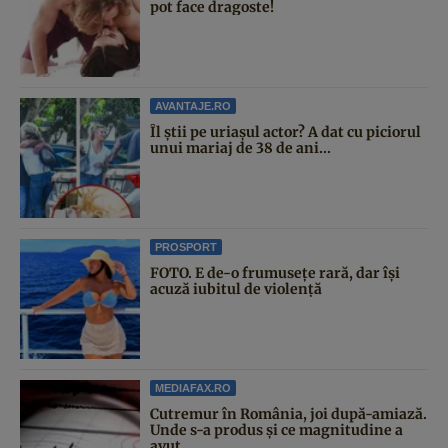
pot face dragoste!
AVANTAJE.RO
Îl știi pe uriașul actor? A dat cu piciorul
unui mariaj de 38 de ani...
PROSPORT
FOTO. E de-o frumusețe rară, dar își
acuză iubitul de violență
MEDIAFAX.RO
Cutremur în România, joi după-amiază.
Unde s-a produs și ce magnitudine a
avut