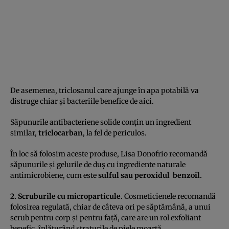
De asemenea, triclosanul care ajunge în apa potabilă va
distruge chiar şi bacteriile benefice de aici.
Săpunurile antibacteriene solide conţin un ingredient
similar,
triclocarban
, la fel de periculos.
În loc să folosim aceste produse, Lisa Donofrio recomandă
săpunurile şi gelurile de duş cu ingrediente naturale
antimicrobiene, cum este
sulful sau peroxidul benzoil.
2. Scruburile cu microparticule.
Cosmeticienele recomandă
folosirea regulată, chiar de câteva ori pe săptămână, a unui
scrub pentru corp şi pentru faţă, care are un rol exfoliant
benefic, înlăturând straturile de piele moartă.