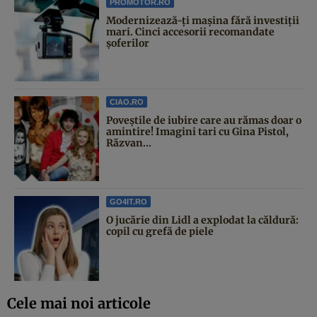
PROMOTOR.RO
Modernizează-ți mașina fără investiții
mari. Cinci accesorii recomandate
șoferilor
CIAO.RO
Poveştile de iubire care au rămas doar o
amintire! Imagini tari cu Gina Pistol,
Răzvan...
GO4IT.RO
O jucărie din Lidl a explodat la căldură:
copil cu grefă de piele
Cele mai noi articole