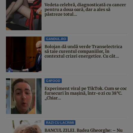
Vedeta celebră, diagnosticată cu cancer
pentru a doua oară, dar a ales să
păstreze totul...
GANDUL.RO
Bolojan dă undă verde Transelectrica
să taie curentul companiilor, în
contextul crizei energetice. Cu cât...
G4FOOD
Experiment viral pe TikTok. Cum se coc
fursecuri în mașină, într-o zi cu 38°C.
„Chiar...
RAZI CU LACRIMI
BANCUL ZILEI. Badea Gheorghe: – Nu