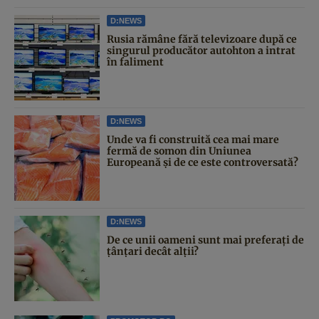
D:NEWS
Rusia rămâne fără televizoare după ce
singurul producător autohton a intrat
în faliment
D:NEWS
Unde va fi construită cea mai mare
fermă de somon din Uniunea
Europeană și de ce este controversată?
D:NEWS
De ce unii oameni sunt mai preferați de
țânțari decât alții?