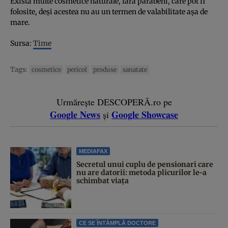
Există multe cosmetice naturale, fără parabeni, care pot fi
folosite, deşi acestea nu au un termen de valabilitate aşa de
mare.
Sursa:
Time
Tags:
cosmetice
pericol
produse
sanatate
Urmărește DESCOPERĂ.ro pe
Google News
Google Showcase
și
MEDIAFAX
Secretul unui cuplu de pensionari care
nu are datorii: metoda plicurilor le-a
schimbat viața
CE SE ÎNTÂMPLĂ DOCTORE