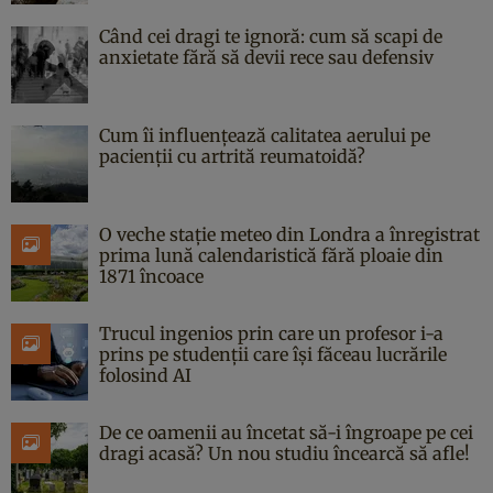
Când cei dragi te ignoră: cum să scapi de
anxietate fără să devii rece sau defensiv
Cum îi influențează calitatea aerului pe
pacienții cu artrită reumatoidă?
O veche stație meteo din Londra a înregistrat
prima lună calendaristică fără ploaie din
1871 încoace
Trucul ingenios prin care un profesor i-a
prins pe studenții care își făceau lucrările
folosind AI
De ce oamenii au încetat să-i îngroape pe cei
dragi acasă? Un nou studiu încearcă să afle!