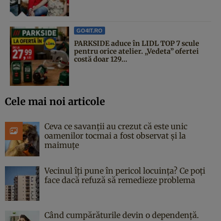
GO4IT.RO
PARKSIDE aduce în LIDL TOP 7 scule
pentru orice atelier. „Vedeta” ofertei
costă doar 129...
Cele mai noi articole
Ceva ce savanții au crezut că este unic
oamenilor tocmai a fost observat și la
maimuțe
Vecinul îți pune în pericol locuința? Ce poți
face dacă refuză să remedieze problema
Când cumpărăturile devin o dependență.