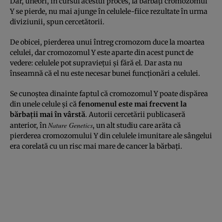
Dar, uneori, în cursul acestui proces, la bărbaţi cromozomul
Y se pierde, nu mai ajunge în celulele-fiice rezultate în urma
diviziunii, spun cercetătorii.
De obicei, pierderea unui întreg cromozom duce la moartea
celulei, dar cromozomul Y este aparte din acest punct de
vedere: celulele pot supravieţui şi fără el. Dar asta nu
înseamnă că el nu este necesar bunei funcţionări a celulei.
Se cunoştea dinainte faptul că cromozomul Y poate dispărea
din unele celule şi că
fenomenul este mai frecvent la
bărbaţii mai în vârstă
. Autorii cercetării publicaseră
Nature Genetics
anterior, în
, un alt studiu care arăta că
pierderea cromozomului Y din celulele imunitare ale sângelui
era corelată cu un risc mai mare de cancer la bărbaţi.