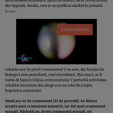
decât femeile fumătoare, spun cercetătorii de la Universitatea
din Uppsala, Suedia, care şi-au publicat studiul în jurnalul
Science
.
Citește articolul
Celulele care îşi pierd cromozomul Y nu mor, dar funcţia lor
biologică este perturbată, cred cercetătorii. Mai exact, ar fi
vorba de faptul că lipsa cromozomului Y perturbă activitatea
celulelor imunitare din sânge care au rolul de a lupta
împotriva cancerului.
Omul are 46 de cromozomi (23 de perechi). 44 dintre
aceştia sunt cromozomi somatici, iar doi sunt cromozomi
sexuali. Bărbaţii au, drept cromozomi sexuali, un