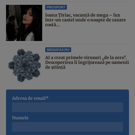
PROSPORT
Ioana Țiriac, vacanță de mega – lux
într-un castel unde o noapte de cazare
costă...
MEDIAFAX.RO
AI a creat primele virusuri „de la zero”.
Descoperirea îi îngrijorează pe oamenii
de știință
Adresa de email*
Numele