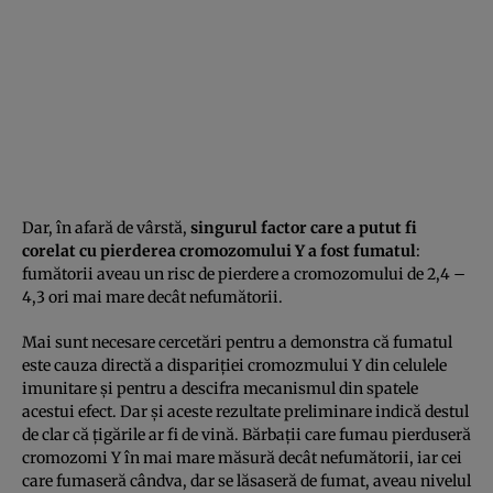
Dar, în afară de vârstă,
singurul factor care a putut fi
corelat cu pierderea cromozomului Y a fost fumatul
:
fumătorii aveau un risc de pierdere a cromozomului de 2,4 –
4,3 ori mai mare decât nefumătorii.
Mai sunt necesare cercetări pentru a demonstra că fumatul
este cauza directă a dispariţiei cromozmului Y din celulele
imunitare şi pentru a descifra mecanismul din spatele
acestui efect. Dar şi aceste rezultate preliminare indică destul
de clar că ţigările ar fi de vină. Bărbaţii care fumau pierduseră
cromozomi Y în mai mare măsură decât nefumătorii, iar cei
care fumaseră cândva, dar se lăsaseră de fumat, aveau nivelul