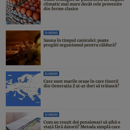
climatic mai mare decât cele provenite
din ferme clasice
D:NEWS
Sauna în timpul caniculei: poate
pregăti organismul pentru căldură?
D:NEWS
Care sunt marile orașe în care tinerii
din Generația Z și-ar dori să trăiască?
D:NEWS
Cum au reușit doi pensionari să aibă o
viață fără datorii? Metoda simplă care