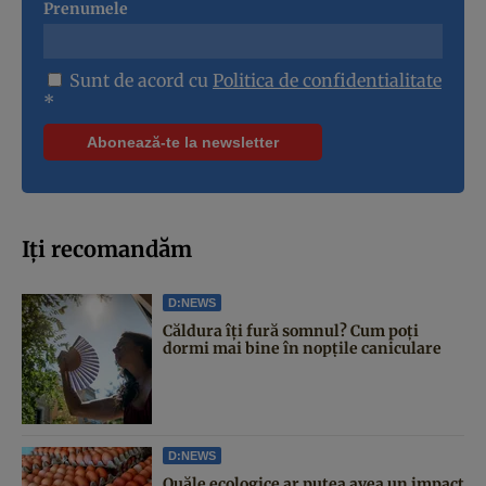
Prenumele
Sunt de acord cu
Politica de confidentialitate
*
Iți recomandăm
D:NEWS
Căldura îți fură somnul? Cum poți
dormi mai bine în nopțile caniculare
D:NEWS
Ouăle ecologice ar putea avea un impact