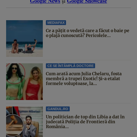
Google News
Google Showcase
și
MEDIAFAX
Ce a pățit o vedetă care a făcut o baie pe
o plajă cunoscută? Pericolele...
CE SE ÎNTÂMPLĂ DOCTORE
Cum arată acum Julia Chelaru, fosta
membră a trupei Exotic! Și-a etalat
formele voluptoase, la...
GANDUL.RO
Un politician de top din Libia a dat în
judecată Poliția de Frontieră din
România...