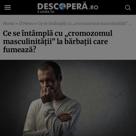
Home
»
D:News
»
Ce se întâmplă cu „cromozomul masculinităţii” la bărbaţii care fumează?
Ce se întâmplă cu „cromozomul
masculinităţii” la bărbaţii care
fumează?