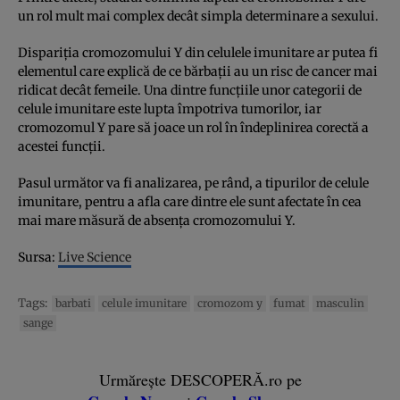
un rol mult mai complex decât simpla determinare a sexului.
Dispariţia cromozomului Y din celulele imunitare ar putea fi
elementul care explică de ce bărbaţii au un risc de cancer mai
ridicat decât femeile. Una dintre funcţiile unor categorii de
celule imunitare este lupta împotriva tumorilor, iar
cromozomul Y pare să joace un rol în îndeplinirea corectă a
acestei funcţii.
Pasul următor va fi analizarea, pe rând, a tipurilor de celule
imunitare, pentru a afla care dintre ele sunt afectate în cea
mai mare măsură de absenţa cromozomului Y.
Sursa:
Live Science
Tags:
barbati
celule imunitare
cromozom y
fumat
masculin
sange
Urmărește DESCOPERĂ.ro pe