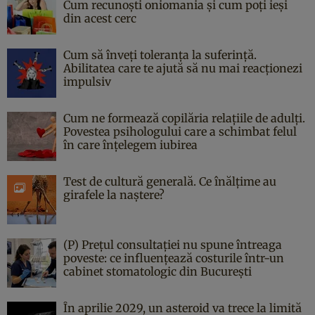
Cum recunoști oniomania și cum poți ieși
din acest cerc
Cum să înveți toleranța la suferință.
Abilitatea care te ajută să nu mai reacționezi
impulsiv
Cum ne formează copilăria relațiile de adulți.
Povestea psihologului care a schimbat felul
în care înțelegem iubirea
Test de cultură generală. Ce înălțime au
girafele la naștere?
(P) Prețul consultației nu spune întreaga
poveste: ce influențează costurile într-un
cabinet stomatologic din București
În aprilie 2029, un asteroid va trece la limită