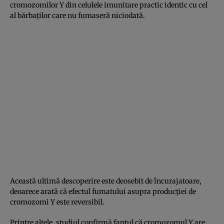
cromozomilor Y din celulele imunitare practic identic cu cel
al bărbaţilor care nu fumaseră niciodată.
Această ultimă descoperire este deosebit de încurajatoare,
deoarece arată că efectul fumatului asupra producţiei de
cromozomi Y este reversibil.
Printre altele, studiul confirmă faptul că cromozomul Y are