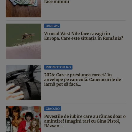
face minuni
D:NEWS
Virusul West Nile face ravagii în
Europa. Care este situația în România?
PROMOTOR.RO
2026: Care e presiunea corectă în
anvelope pe caniculă. Cauciucurile de
iarnă pot să facă...
CIAO.RO
Poveştile de iubire care au rămas doar o
amintire! Imagini tari cu Gina Pistol,
Răzvan...