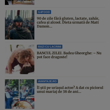
G4FOOD
90 de zile fără gluten, lactate, zahăr,
cafea și alcool. Dieta urmată de Matt
Damon...
RAZI CU LACRIMI
BANCUL ZILEI. Badea Gheorghe: – Nu
pot face dragoste!
AVANTAJE.RO
Îl știi pe uriașul actor? A dat cu piciorul
unui mariaj de 38 de ani...