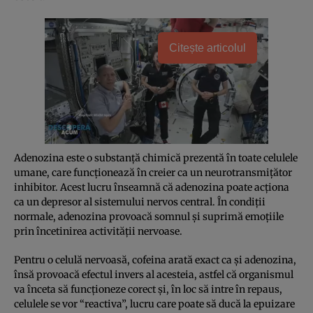
Citește articolul
Adenozina este o substanţă chimică prezentă în toate celulele
umane, care funcţionează în creier ca un neurotransmiţător
inhibitor. Acest lucru înseamnă că adenozina poate acţiona
ca un depresor al sistemului nervos central. În condiţii
normale, adenozina provoacă somnul şi suprimă emoţiile
prin încetinirea activităţii nervoase.
Pentru o celulă nervoasă, cofeina arată exact ca şi adenozina,
însă provoacă efectul invers al acesteia, astfel că organismul
va înceta să funcţioneze corect şi, în loc să intre în repaus,
celulele se vor “reactiva”, lucru care poate să ducă la epuizare