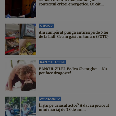
contextul crizei energetice. Cu cât...
G4FOOD
Am cumpărat punga antirisipă de 5 lei
de la Lidl. Ce am găsit înăuntru (FOTO)
RAZI CU LACRIMI
BANCUL ZILEI. Badea Gheorghe: – Nu
pot face dragoste!
AVANTAJE.RO
Îl știi pe uriașul actor? A dat cu piciorul
unui mariaj de 38 de ani...