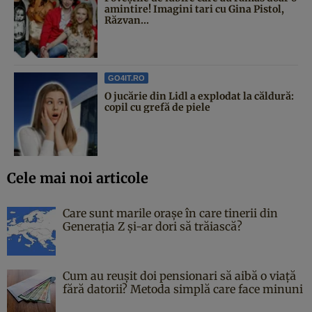
amintire! Imagini tari cu Gina Pistol,
Răzvan...
GO4IT.RO
O jucărie din Lidl a explodat la căldură:
copil cu grefă de piele
Cele mai noi articole
Care sunt marile orașe în care tinerii din
Generația Z și-ar dori să trăiască?
Cum au reușit doi pensionari să aibă o viață
fără datorii? Metoda simplă care face minuni