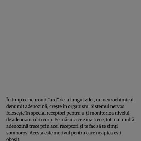
În timp ce neuronii ”ard” de-a lungul zilei, un neurochimical,
denumit adenozină, creşte în organism. Sistemul nervos
foloseşte în special receptori pentru a-ţi monitoriza nivelul
de adenozină din corp. Pe măsură ce ziua trece, tot mai multă
adenozină trece prin acei receptori şi te fac să te simţi
somnoros. Acesta este motivul pentru care noaptea eşti
obosit.