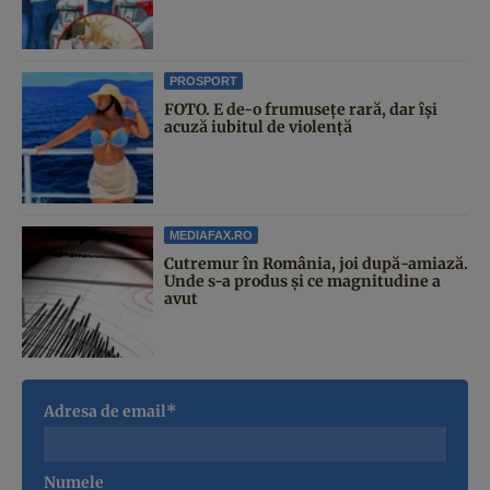
PROSPORT
FOTO. E de-o frumusețe rară, dar își
acuză iubitul de violență
MEDIAFAX.RO
Cutremur în România, joi după-amiază.
Unde s-a produs și ce magnitudine a
avut
Adresa de email*
Numele