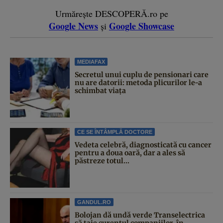
Urmărește DESCOPERĂ.ro pe
Google News
Google Showcase
și
MEDIAFAX
Secretul unui cuplu de pensionari care
nu are datorii: metoda plicurilor le-a
schimbat viața
CE SE ÎNTÂMPLĂ DOCTORE
Vedeta celebră, diagnosticată cu cancer
pentru a doua oară, dar a ales să
păstreze totul...
GANDUL.RO
Bolojan dă undă verde Transelectrica
să taie curentul companiilor, în