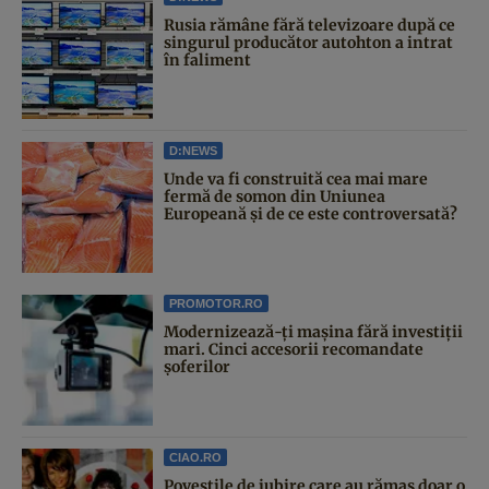
Rusia rămâne fără televizoare după ce
singurul producător autohton a intrat
în faliment
D:NEWS
Unde va fi construită cea mai mare
fermă de somon din Uniunea
Europeană și de ce este controversată?
PROMOTOR.RO
Modernizează-ți mașina fără investiții
mari. Cinci accesorii recomandate
șoferilor
CIAO.RO
Poveştile de iubire care au rămas doar o