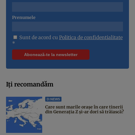
Prenumele
Sunt de acord cu
Politica de confidentialitate
*
Iți recomandăm
D:NEWS
Care sunt marile orașe în care tinerii
din Generația Z și-ar dori să trăiască?