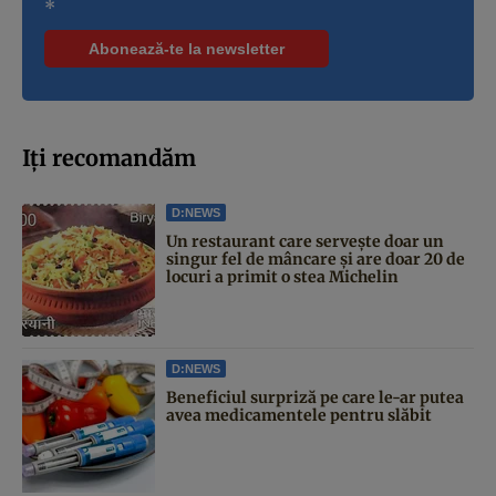
*
Iți recomandăm
D:NEWS
Un restaurant care servește doar un
singur fel de mâncare și are doar 20 de
locuri a primit o stea Michelin
D:NEWS
Beneficiul surpriză pe care le-ar putea
avea medicamentele pentru slăbit