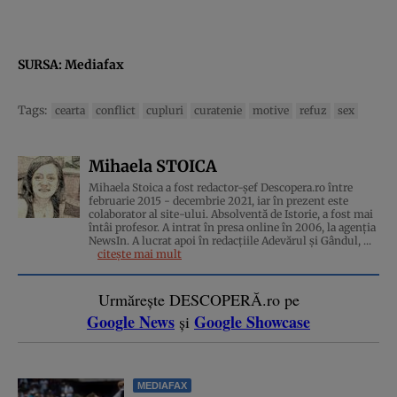
SURSA:
Mediafax
Tags:
cearta
conflict
cupluri
curatenie
motive
refuz
sex
Mihaela STOICA
Mihaela Stoica a fost redactor-șef Descopera.ro între
februarie 2015 - decembrie 2021, iar în prezent este
colaborator al site-ului. Absolventă de Istorie, a fost mai
întâi profesor. A intrat în presa online în 2006, la agenţia
NewsIn. A lucrat apoi în redacţiile Adevărul şi Gândul, ...
citește mai mult
Urmărește DESCOPERĂ.ro pe
Google News
Google Showcase
și
MEDIAFAX