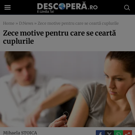
Home
»
D:News
»
Zece motive pentru care se ceartă cuplurile
Zece motive pentru care se ceartă
cuplurile
Mihaela STOICA