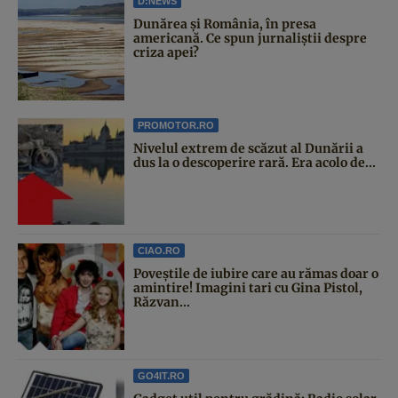
D:NEWS
Dunărea și România, în presa
americană. Ce spun jurnaliștii despre
criza apei?
PROMOTOR.RO
Nivelul extrem de scăzut al Dunării a
dus la o descoperire rară. Era acolo de...
CIAO.RO
Poveştile de iubire care au rămas doar o
amintire! Imagini tari cu Gina Pistol,
Răzvan...
GO4IT.RO