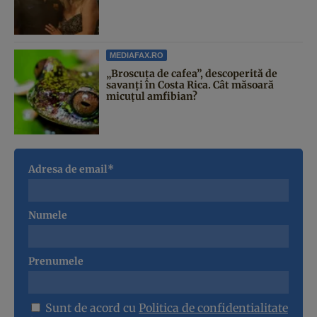
MEDIAFAX.RO
„Broscuța de cafea”, descoperită de
savanți în Costa Rica. Cât măsoară
micuțul amfibian?
Adresa de email*
Numele
Prenumele
Sunt de acord cu
Politica de confidentialitate