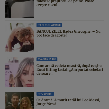
folosesc prăjitorul de pâine. Poate
crește riscul...
RAZI CU LACRIMI
BANCUL ZILEI. Badea Gheorghe: – Nu
pot face dragoste!
AVANTAJE.RO
Cum arată vedeta noastră, după ce și-a
făcut lifting facial: „Am purtat ochelari
de soare...
PROSPORT
Ce dramă! A murit tatăl lui Leo Messi,
Jorge Messi