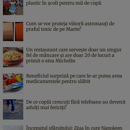
plastic în școli pentru mii de copii
Cum se vor proteja viitorii astronauți de
praful toxic de pe Marte?
Un restaurant care servește doar un singur
fel de mâncare și are doar 20 de locuri a
primit o stea Michelin
Beneficiul surpriză pe care le-ar putea avea
medicamentele pentru slăbit
De ce copiii crescuți fără telefoane au devenit
adulți mai fericiți?
Începutul sfârşitului: Ziua în care Napoleon