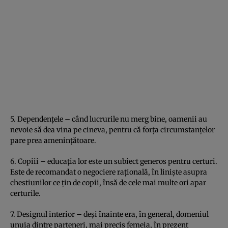
5. Dependenţele – când lucrurile nu merg bine, oamenii au
nevoie să dea vina pe cineva, pentru că forţa circumstanţelor
pare prea ameninţătoare.
6. Copiii – educaţia lor este un subiect generos pentru certuri.
Este de recomandat o negociere raţională, în linişte asupra
chestiunilor ce ţin de copii, însă de cele mai multe ori apar
certurile.
7. Designul interior – deşi înainte era, în general, domeniul
unuia dintre parteneri, mai precis femeia, în prezent