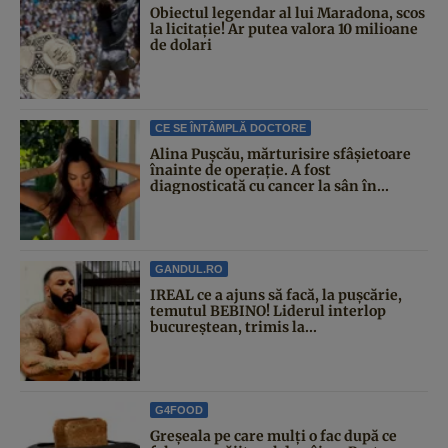
Obiectul legendar al lui Maradona, scos
la licitație! Ar putea valora 10 milioane
de dolari
CE SE ÎNTÂMPLĂ DOCTORE
Alina Pușcău, mărturisire sfâșietoare
înainte de operație. A fost
diagnosticată cu cancer la sân în...
GANDUL.RO
IREAL ce a ajuns să facă, la pușcărie,
temutul BEBINO! Liderul interlop
bucureștean, trimis la...
G4FOOD
Greșeala pe care mulți o fac după ce