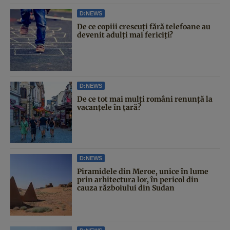
D:NEWS
De ce copiii crescuți fără telefoane au
devenit adulți mai fericiți?
D:NEWS
De ce tot mai mulți români renunță la
vacanțele în țară?
D:NEWS
Piramidele din Meroe, unice în lume
prin arhitectura lor, în pericol din
cauza războiului din Sudan