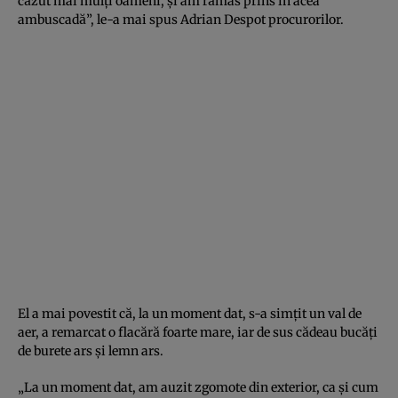
căzut mai mulţi oameni, şi am rămas prins în acea
ambuscadă”, le-a mai spus Adrian Despot procurorilor.
El a mai povestit că, la un moment dat, s-a simţit un val de
aer, a remarcat o flacără foarte mare, iar de sus cădeau bucăţi
de burete ars şi lemn ars.
„La un moment dat, am auzit zgomote din exterior, ca şi cum