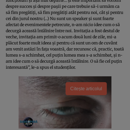
funcţionari şi aşa mai departe… şi este important să vorbim
despre succes şi despre paşii pe care trebuie să-i urmăm ca
să fim pregătiţi, să fim pregătiţi atât pentru noi, cât şi pentru
cei din jurul nostru (…) Nu sunt un speaker şi sunt foarte
afectat de evenimentele petrecute, n-am nicio idee cum o să
decurgă această întâlnire între noi. Invitaţia a fost destul de
veche, invitaţia am primit-o acum două luni de zile, mi-a
plăcut foarte mult ideea şi pentru că sunt un om de cuvânt
am venit astăzi în faţa voastră, dar recunosc că, practic, toată
lumea s-a schimbat, cel puţin lumea mea s-a schimbat, şi n-
am idee cum o să decurgă această întâlnire. O să fie cel puţin
interesantă”, le-a spus el studenţilor.
Citește articolul