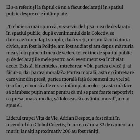
El s-a referit şi la faptul că nu a făcut declaraţii în spaţiul
public despre cele întâmplate.
„Trebuie să mai spun că, vis-a-vis de lipsa mea de declaraţii
în spaţiul public, după evenimentul de la Colectiv, se
datorează unui fapt simplu, dacă vreţi, mi-am făcut datoria
civică, am fost la Poliţie, am fost audiat şi am depus mărturia
mea şi din punctul meu de vedere tot ce ţine de spaţiul public
şi de declaraţiile mele pentru acel eveniment s-a încheiat
acolo. Există, bineînţeles, întrebarea: «Ok, partea civică ţi-ai
făcut-o, dar partea morală?» Partea morală, asta e o întrebare
care vine din presă, partea morală faţă de oameni nu vrei să
ţi-o faci, ei vor să afle ce s-a întâmplat acolo… şi asta mă face
să zâmbesc puţin amar pentru că mi se pare foarte nepotrivit
ca presa, mass-media, să folosească cuvântul moral”, a mai
spus el.
Liderul trupei Viţa de Vie, Adrian Despot, a fost rănit în
incendiul din Clubul Colectiv, în urma căruia 32 de oameni au
murit, iar alţi aproximativ 200 au fost răniţi.