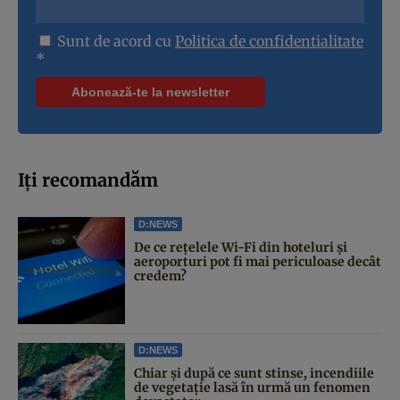
Sunt de acord cu
Politica de confidentialitate
*
Iți recomandăm
D:NEWS
De ce rețelele Wi-Fi din hoteluri și
aeroporturi pot fi mai periculoase decât
credem?
D:NEWS
Chiar și după ce sunt stinse, incendiile
de vegetație lasă în urmă un fenomen