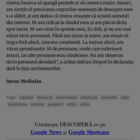
cineva încerca să spargă peretele şi să creeze o ieşire. Atunci,
am simţit că presiunea corpurilor omeneşti de deasupra mea
s-a slăbit, şi am dedus că cineva reuşeşte să scoată oamenii
din interior. M-am ridicat la rândul meu şi am plecat târâş
spre ieşire. M-am uitat în spatele meu, în club, şi nu am mai
văzut nicio persoană. Până am ajuns la ieşire, am reuşit să
trag o fată afară, care era conştientă. La ieşirea afară, am
văzut aproximativ 30 de persoane, unele care suferiseră
arsuri, iar alte persoane erau sănătoase. Nu am observat
nicio persoană decedată”, a arătat Adrian Despot în declaraţia
dată în faţa anchetatorilor.
Sursa:
Mediafax
Tags:
capitala
dezastru
functionari
implicare
incendiu
lider
majoritate
oameni
pregatiri
refuz
sibiu
Urmărește DESCOPERĂ.ro pe
Google News
Google Showcase
și