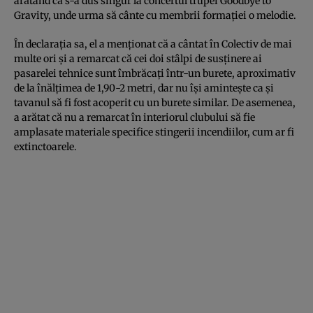
arătând că s-a dus singur la concertul trupei Goodbye to
Gravity, unde urma să cânte cu membrii formaţiei o melodie.
În declaraţia sa, el a menţionat că a cântat în Colectiv de mai
multe ori şi a remarcat că cei doi stâlpi de susţinere ai
pasarelei tehnice sunt îmbrăcaţi într-un burete, aproximativ
de la înălţimea de 1,90-2 metri, dar nu îşi aminteşte ca şi
tavanul să fi fost acoperit cu un burete similar. De asemenea,
a arătat că nu a remarcat în interiorul clubului să fie
amplasate materiale specifice stingerii incendiilor, cum ar fi
extinctoarele.