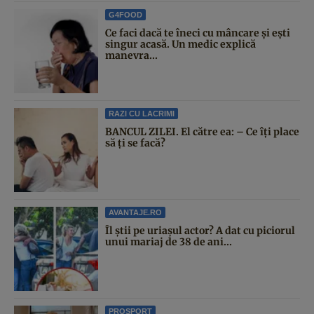
G4FOOD
Ce faci dacă te îneci cu mâncare și ești
singur acasă. Un medic explică
manevra...
RAZI CU LACRIMI
BANCUL ZILEI. El către ea: – Ce îți place
să ți se facă?
AVANTAJE.RO
Îl știi pe uriașul actor? A dat cu piciorul
unui mariaj de 38 de ani...
PROSPORT