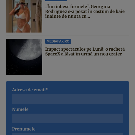
„Îmi iubesc formele”. Georgina
Rodriguez s-a pozat în costum de baie
înainte de nunta cu...
MEDIAFAX.RO
Impact spectaculos pe Lună: o rachetă
SpaceX a lăsat în urmă un nou crater
Adresa de email*
Numele
Prenumele