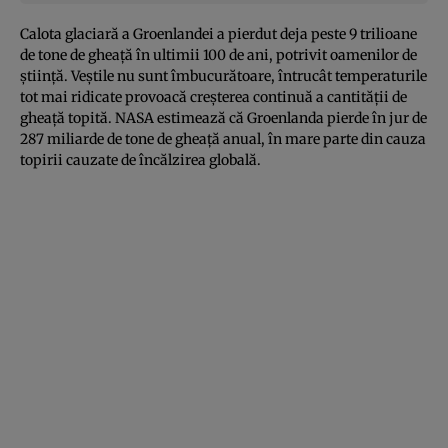
Calota glaciară a Groenlandei a pierdut deja peste 9 trilioane
de tone de gheaţă în ultimii 100 de ani, potrivit oamenilor de
ştiinţă. Veştile nu sunt îmbucurătoare, întrucât temperaturile
tot mai ridicate provoacă creşterea continuă a cantităţii de
gheaţă topită. NASA estimează că Groenlanda pierde în jur de
287 miliarde de tone de gheaţă anual, în mare parte din cauza
topirii cauzate de încălzirea globală.