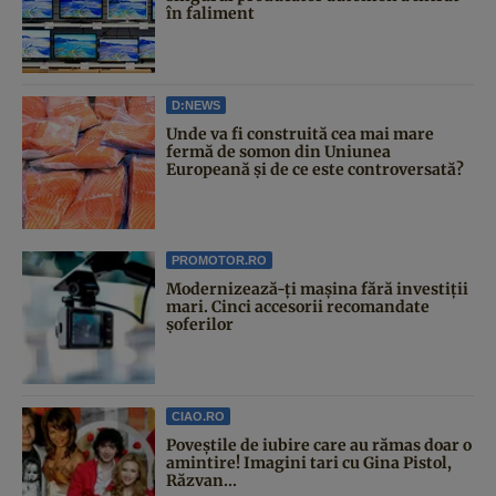
în faliment
D:NEWS
Unde va fi construită cea mai mare
fermă de somon din Uniunea
Europeană și de ce este controversată?
PROMOTOR.RO
Modernizează-ți mașina fără investiții
mari. Cinci accesorii recomandate
șoferilor
CIAO.RO
Poveştile de iubire care au rămas doar o
amintire! Imagini tari cu Gina Pistol,
Răzvan...