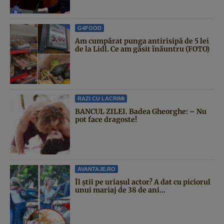
G4FOOD
Am cumpărat punga antirisipă de 5 lei
de la Lidl. Ce am găsit înăuntru (FOTO)
RAZI CU LACRIMI
BANCUL ZILEI. Badea Gheorghe: – Nu
pot face dragoste!
AVANTAJE.RO
Îl știi pe uriașul actor? A dat cu piciorul
unui mariaj de 38 de ani...