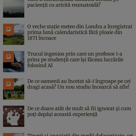
pacienții cu artrită reumatoidă?
O veche stație meteo din Londra a înregistrat
prima lună calendaristică fără ploaie din
1871 încoace
Trucul ingenios prin care un profesor i-a
prins pe studenții care își făceau lucrările
folosind AI
De ce oamenii au încetat să-i îngroape pe cei
dragi acasă? Un nou studiu încearcă să afle!
De ce doare atât de mult să fii ignorat și cum
poți depăși această experiență
Tinerii și angajații din medii defavorizate, cei