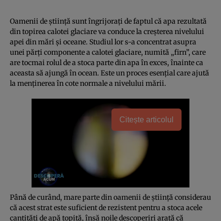
Oamenii de ştiinţă sunt îngrijoraţi de faptul că apa rezultată
din topirea calotei glaciare va conduce la creşterea nivelului
apei din mări şi oceane. Studiul lor s-a concentrat asupra
unei părţi componente a calotei glaciare, numită „firn”, care
are tocmai rolul de a stoca parte din apa în exces, înainte ca
aceasta să ajungă în ocean. Este un proces esenţial care ajută
la menţinerea în cote normale a nivelului mării.
Citește articolul
Până de curând, mare parte din oamenii de ştiinţă considerau
că acest strat este suficient de rezistent pentru a stoca acele
cantităţi de apă topită, însă noile descoperiri arată că