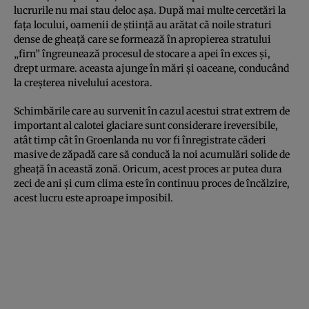
lucrurile nu mai stau deloc aşa. După mai multe cercetări la
faţa locului, oamenii de ştiinţă au arătat că noile straturi
dense de gheaţă care se formează în apropierea stratului
„firn” îngreunează procesul de stocare a apei în exces şi,
drept urmare. aceasta ajunge în mări şi oaceane, conducând
la creşterea nivelului acestora.
Schimbările care au survenit în cazul acestui strat extrem de
important al calotei glaciare sunt considerare ireversibile,
atât timp cât în Groenlanda nu vor fi înregistrate căderi
masive de zăpadă care să conducă la noi acumulări solide de
gheaţă în această zonă. Oricum, acest proces ar putea dura
zeci de ani şi cum clima este în continuu proces de încălzire,
acest lucru este aproape imposibil.