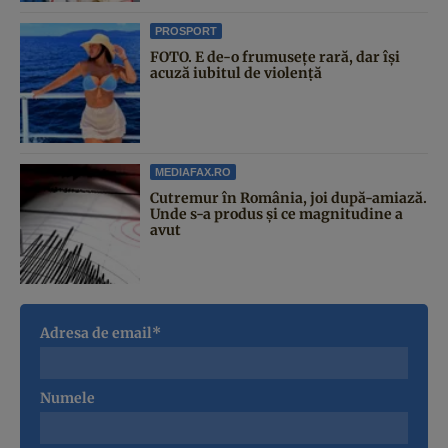
PROSPORT
FOTO. E de-o frumusețe rară, dar își
acuză iubitul de violență
MEDIAFAX.RO
Cutremur în România, joi după-amiază.
Unde s-a produs și ce magnitudine a
avut
Adresa de email*
Numele