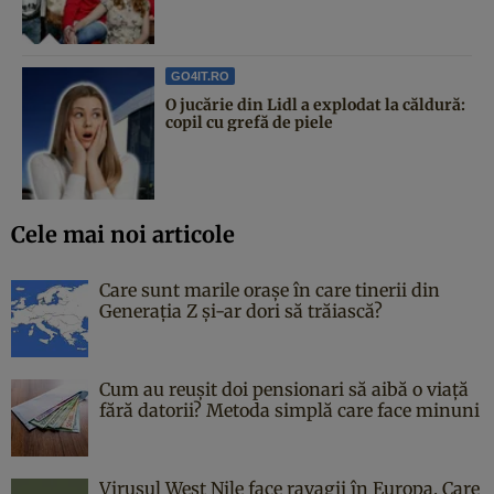
GO4IT.RO
O jucărie din Lidl a explodat la căldură:
copil cu grefă de piele
Cele mai noi articole
Care sunt marile orașe în care tinerii din
Generația Z și-ar dori să trăiască?
Cum au reușit doi pensionari să aibă o viață
fără datorii? Metoda simplă care face minuni
Virusul West Nile face ravagii în Europa. Care