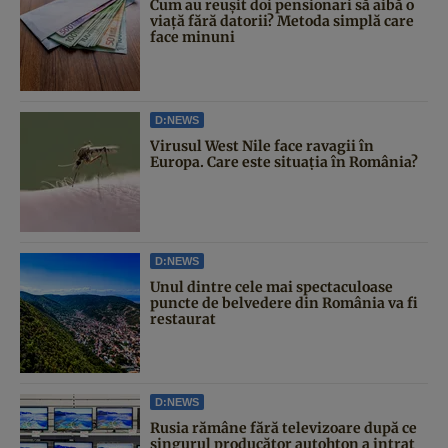
Cum au reușit doi pensionari să aibă o
viață fără datorii? Metoda simplă care
face minuni
D:NEWS
Virusul West Nile face ravagii în
Europa. Care este situația în România?
D:NEWS
Unul dintre cele mai spectaculoase
puncte de belvedere din România va fi
restaurat
D:NEWS
Rusia rămâne fără televizoare după ce
singurul producător autohton a intrat