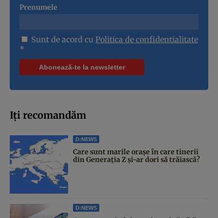
Prenumele
Sunt de acord cu
Politica de confidentialitate
*
Iți recomandăm
D:NEWS
Care sunt marile orașe în care tinerii
din Generația Z și-ar dori să trăiască?
D:NEWS