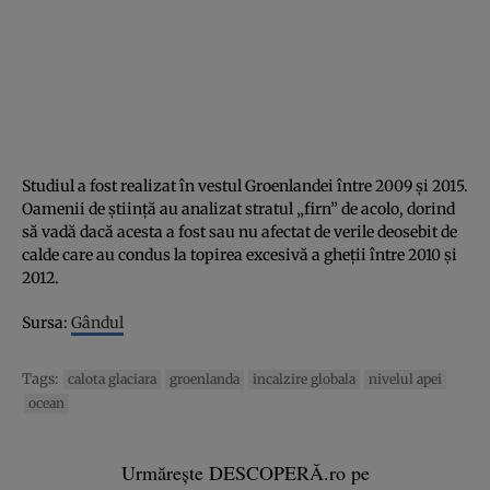
Studiul a fost realizat în vestul Groenlandei între 2009 şi 2015.
Oamenii de ştiinţă au analizat stratul „firn” de acolo, dorind
să vadă dacă acesta a fost sau nu afectat de verile deosebit de
calde care au condus la topirea excesivă a gheţii între 2010 şi
2012.
Sursa:
Gândul
Tags:
calota glaciara
groenlanda
incalzire globala
nivelul apei
ocean
Urmărește DESCOPERĂ.ro pe