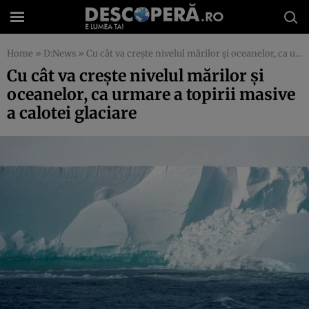
Home
»
D:News
»
Cu cât va creşte nivelul mărilor şi oceanelor, ca urmare a topirii masive a calotei glaciare
Cu cât va creşte nivelul mărilor şi
oceanelor, ca urmare a topirii masive
a calotei glaciare