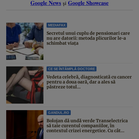
Google News
Google Showcase
și
MEDIAFAX
Secretul unui cuplu de pensionari care
nu are datorii: metoda plicurilor le-a
schimbat viața
CE SE ÎNTÂMPLĂ DOCTORE
Vedeta celebră, diagnosticată cu cancer
pentru a doua oară, dar a ales să
păstreze totul...
GANDUL.RO
Bolojan dă undă verde Transelectrica
să taie curentul companiilor, în
contextul crizei energetice. Cu cât...