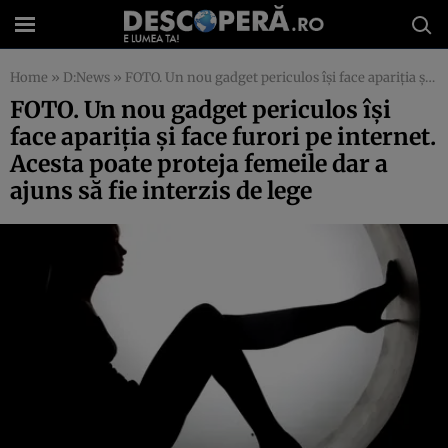
Home
»
D:News
»
FOTO. Un nou gadget periculos îşi face apariţia şi face furori pe internet. Acesta poate proteja femeile dar a ajuns să fie interzis de lege
FOTO. Un nou gadget periculos îşi
face apariţia şi face furori pe internet.
Acesta poate proteja femeile dar a
ajuns să fie interzis de lege