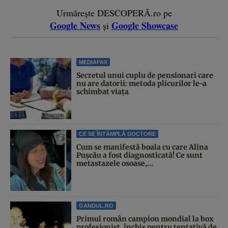
Urmărește DESCOPERĂ.ro pe
Google News
Google Showcase
și
MEDIAFAX
Secretul unui cuplu de pensionari care
nu are datorii: metoda plicurilor le-a
schimbat viața
CE SE ÎNTÂMPLĂ DOCTORE
Cum se manifestă boala cu care Alina
Pușcău a fost diagnosticată! Ce sunt
metastazele osoase,...
GANDUL.RO
Primul român campion mondial la box
profesionist, închis pentru tentativă de