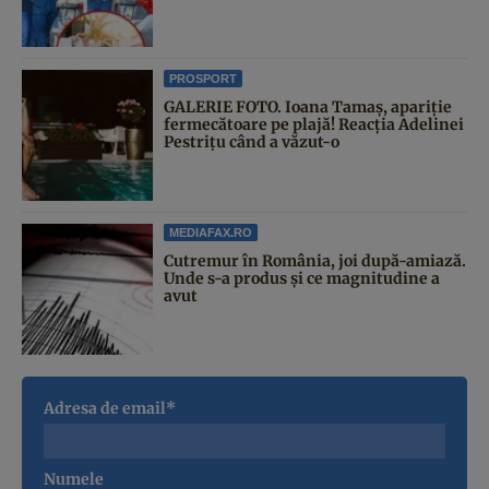
PROSPORT
GALERIE FOTO. Ioana Tamaş, apariție
fermecătoare pe plajă! Reacția Adelinei
Pestrițu când a văzut-o
MEDIAFAX.RO
Cutremur în România, joi după-amiază.
Unde s-a produs și ce magnitudine a
avut
Adresa de email*
Numele