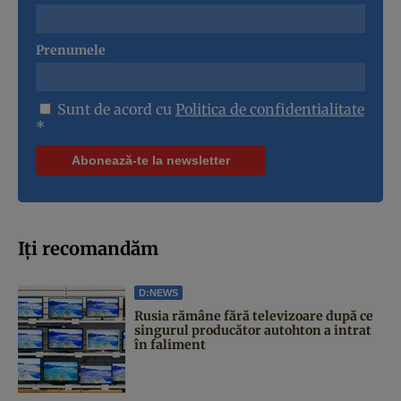
Prenumele
Sunt de acord cu
Politica de confidentialitate
*
Iți recomandăm
D:NEWS
Rusia rămâne fără televizoare după ce
singurul producător autohton a intrat
în faliment