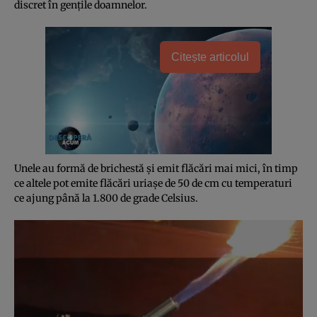
discret în genţile doamnelor.
Citește articolul
Unele au formă de brichestă şi emit flăcări mai mici, în timp
ce altele pot emite flăcări uriaşe de 50 de cm cu temperaturi
ce ajung până la 1.800 de grade Celsius.