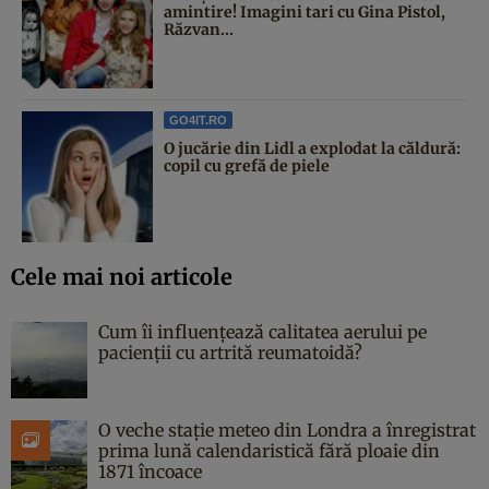
amintire! Imagini tari cu Gina Pistol,
Răzvan...
GO4IT.RO
O jucărie din Lidl a explodat la căldură:
copil cu grefă de piele
Cele mai noi articole
Cum îi influențează calitatea aerului pe
pacienții cu artrită reumatoidă?
O veche stație meteo din Londra a înregistrat
prima lună calendaristică fără ploaie din
1871 încoace