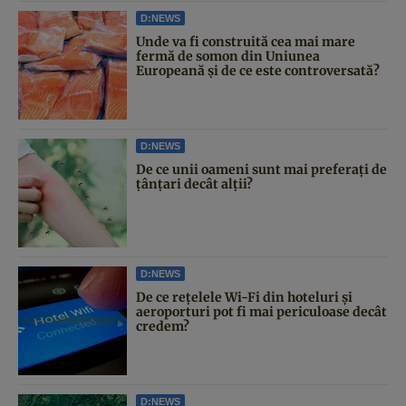
D:NEWS
Unde va fi construită cea mai mare
fermă de somon din Uniunea
Europeană și de ce este controversată?
D:NEWS
De ce unii oameni sunt mai preferați de
țânțari decât alții?
D:NEWS
De ce rețelele Wi-Fi din hoteluri și
aeroporturi pot fi mai periculoase decât
credem?
D:NEWS