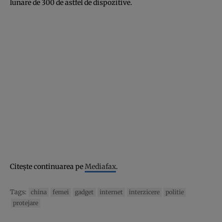
lunare de 300 de astfel de dispozitive.
Citeşte continuarea pe
Mediafax
.
Tags:
china
femei
gadget
internet
interzicere
politie
protejare