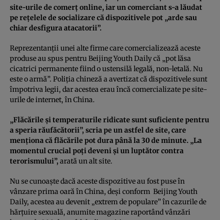
site-urile de comerţ online, iar un comerciant s-a lăudat
pe reţelele de socializare că dispozitivele pot „arde sau
chiar desfigura atacatorii”.
Reprezentanţii unei alte firme care comercializează aceste
produse au spus pentru Beijing Youth Daily că „pot lăsa
cicatrici permanente fiind o ustensilă legală, non-letală. Nu
este o armă”. Poliţia chineză a avertizat că dispozitivele sunt
împotriva legii, dar acestea erau încă comercializate pe site-
urile de internet, în China.
„Flăcările şi temperaturile ridicate sunt suficiente pentru
a speria răufăcătorii”, scria pe un astfel de site, care
menţiona că flăcările pot dura până la 30 de minute. „La
momentul crucial poţi deveni şi un luptător contra
terorismului”,
arată un alt site.
Nu se cunoaşte dacă aceste dispozitive au fost puse în
vânzare prima oară în China, deşi conform Beijing Youth
Daily, acestea au devenit „extrem de populare” în cazurile de
hărţuire sexuală, anumite magazine raportând vânzări