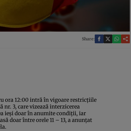
Share:
 ora 12:00 intră în vigoare restricţiile
nr. 3, care vizează interzicerea
ea ieşi doar în anumite condiţii, iar
casă doar între orele 11 – 13, a anunţat
la.