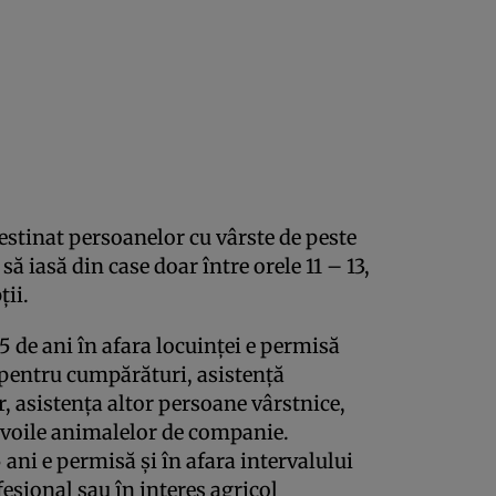
estinat persoanelor cu vârste de peste
să iasă din case doar între orele 11 – 13,
ţii.
5 de ani în afara locuinţei e permisă
t pentru cumpărături, asistenţă
, asistenţa altor persoane vârstnice,
nevoile animalelor de companie.
 ani e permisă şi în afara intervalului
ofesional sau în interes agricol