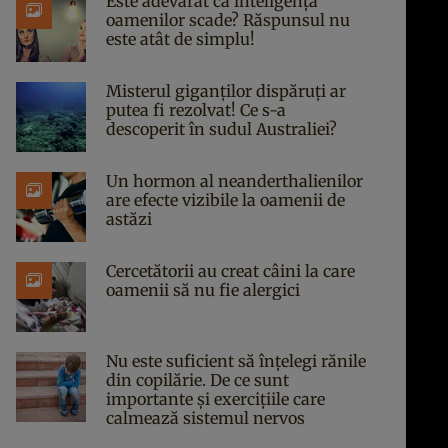
Este adevărat că inteligența
oamenilor scade? Răspunsul nu
este atât de simplu!
Misterul giganților dispăruți ar
putea fi rezolvat! Ce s-a
descoperit în sudul Australiei?
Un hormon al neanderthalienilor
are efecte vizibile la oamenii de
astăzi
Cercetătorii au creat câini la care
oamenii să nu fie alergici
Nu este suficient să înțelegi rănile
din copilărie. De ce sunt
importante și exercițiile care
calmează sistemul nervos