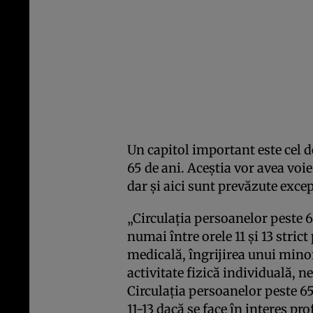
Un capitol important este cel d
65 de ani. Aceştia vor avea voie 
dar şi aici sunt prevăzute excep
„Circulaţia persoanelor peste 6
numai între orele 11 şi 13 stric
medicală, îngrijirea unui minor
activitate fizică individuală, 
Circulaţia persoanelor peste 65
11-13 dacă se face în interes pr