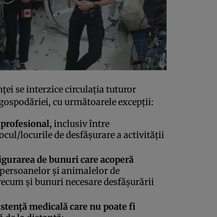
ţei se interzice circulaţia tuturor
gospodăriei, cu următoarele excepţii:
 profesional,
inclusiv între
ocul/locurile de desfăşurare a activităţii
igurarea de bunuri care acoperă
 persoanelor şi animalelor de
ecum şi bunuri necesare desfăşurării
stenţă medicală care nu poate fi