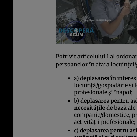
Potrivit articolului 1 al ordonan
persoanelor în afara locuinţei/
a)
deplasarea în interes
locuinţă/gospodărie şi l
profesionale şi înapoi;
b)
deplasarea pentru as
necesităţile de bază
ale
companie/domestice, pr
activităţii profesionale;
c)
deplasarea pentru asi