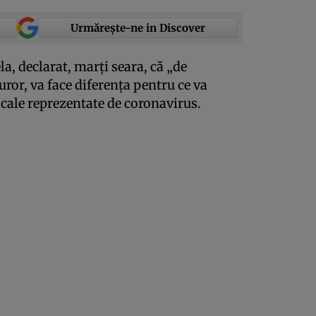
Urmărește-ne in Discover
a, declarat, marţi seara, că „de
ror, va face diferenţa pentru ce va
icale reprezentate de coronavirus.