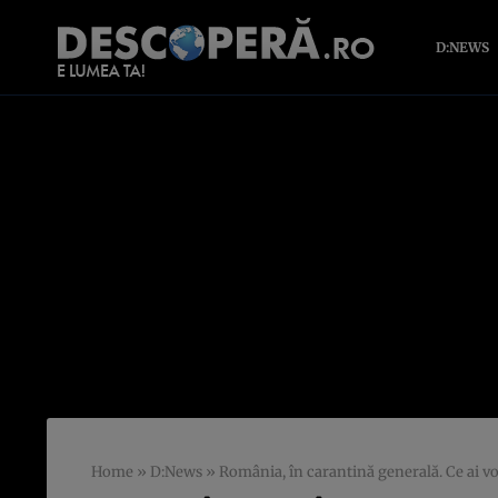
D:NEWS
Home
»
D:News
»
România, în carantină generală. Ce ai voi