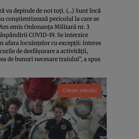
ză va depinde de noi toţi. (…) Sunt încă
u conştientizează pericolul la care se
i. Am emis Ordonanţa Militară nr. 3
răspândirii COVID-19. Se interzice
n afara locuinţelor cu excepţii: interes
curile de desfăşurare a activităţii,
a de bunuri necesare traiului”, a spus
Citește articolul