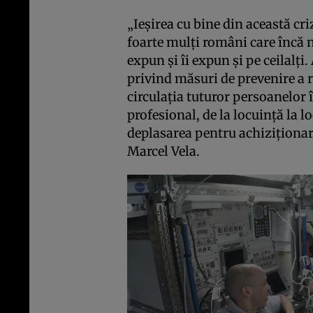
„Ieşirea cu bine din această cri
foarte mulţi români care încă n
expun şi îi expun şi pe ceilalţ
privind măsuri de prevenire a 
circulaţia tuturor persoanelor î
profesional, de la locuinţă la lo
deplasarea pentru achiziţionare
Marcel Vela.