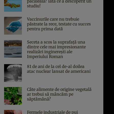
păcăleală? Iată ce a descoperit un
studiu!
Vaccinurile care nu trebuie
păstrate la rece, testate cu succes
pentru prima dată
Seceta a scos la suprafață una
dintre cele mai impresionante
realizări inginerești ale
Imperiului Roman
81 de ani de la cel de-al doilea
atac nuclear lansat de americani
Câte alimente de origine vegetală
ar trebui să mâncăm pe
săptămână?
Fermele industriale de pui