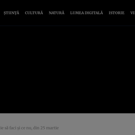
ȘTIINȚĂ
CULTURĂ
NATURĂ
LUMEA DIGITALĂ
ISTORIE
V
e să faci şi ce nu, din 25 martie