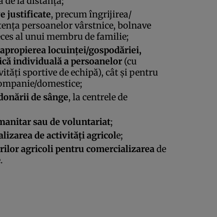
ă de la distanţă;
 justificate
, precum îngrijirea/
stenţa persoanelor vârstnice, bolnave
deces al unui membru de familie;
 apropierea locuinţei/gospodăriei,
zică individuală a persoanelor
(cu
ităţi sportive de echipă), cât şi pentru
companie/domestice;
donării de sânge
, la centrele de
manitar sau de voluntariat
;
lizarea de activităţi agricol
e;
ilor agricoli pentru comercializarea
de
.