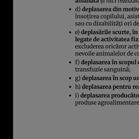
amânată
şi nici realizat
d)
deplasarea din motive
însoţirea copilului, asi
sau cu dizabilităţi ori 
e)
deplasările scurte, în
legate de activitatea fi
excluderea oricăror activ
nevoile animalelor de 
f)
deplasarea în scopul 
transfuzie sanguină;
g)
deplasarea în scop u
h)
deplasarea pentru rea
i)
deplasarea producător
produse agroalimentare