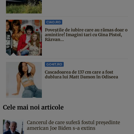
CIAO.RO
Poveştile de iubire care au rămas doar o
amintire! Imagini tari cu Gina Pistol,
Răzvan...
GO4IT.RO
Cascadoarea de 137 cm care a fost
dublura lui Matt Damon în Odiseea
Cele mai noi articole
Cancerul de care suferă fostul președinte
american Joe Biden s-a extins