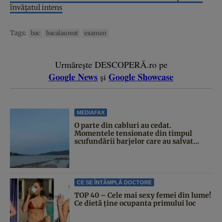
învăţatul intens
Tags:
bac
bacalaureat
examen
Urmărește DESCOPERĂ.ro pe
Google News
Google Showcase
și
MEDIAFAX
O parte din cabluri au cedat.
Momentele tensionate din timpul
scufundării barjelor care au salvat...
CE SE ÎNTÂMPLĂ DOCTORE
TOP 40 – Cele mai sexy femei din lume!
Ce dietă ține ocupanta primului loc