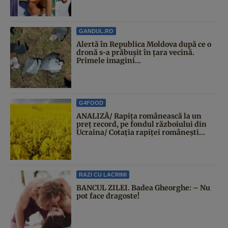
GANDUL.RO
Alertă în Republica Moldova după ce o
dronă s-a prăbușit în țara vecină.
Primele imagini...
G4FOOD
ANALIZĂ/ Rapița românească la un
preț record, pe fondul războiului din
Ucraina/ Cotația rapiței românești...
RAZI CU LACRIMI
BANCUL ZILEI. Badea Gheorghe: – Nu
pot face dragoste!