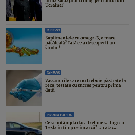
urma soldaților trimiși pe frontul din
Ucraina?
D:NEWS
Suplimentele cu omega-3, o mare
păcăleală? Iată ce a descoperit un
studiu!
D:NEWS
Vaccinurile care nu trebuie păstrate la
rece, testate cu succes pentru prima
dată
PROMOTOR.RO
Ce se întâmplă dacă trebuie să fugi cu
Tesla în timp ce încarcă? Un atac...