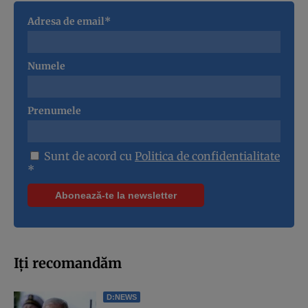
Adresa de email*
Numele
Prenumele
Sunt de acord cu
Politica de confidentialitate
*
Iți recomandăm
D:NEWS