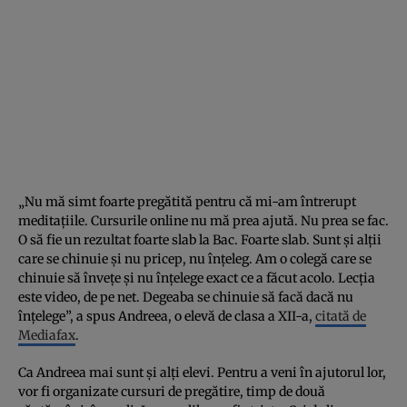
„Nu mă simt foarte pregătită pentru că mi-am întrerupt
meditaţiile. Cursurile online nu mă prea ajută. Nu prea se fac.
O să fie un rezultat foarte slab la Bac. Foarte slab. Sunt şi alţii
care se chinuie şi nu pricep, nu înţeleg. Am o colegă care se
chinuie să înveţe şi nu înţelege exact ce a făcut acolo. Lecţia
este video, de pe net. Degeaba se chinuie să facă dacă nu
înţelege”, a spus Andreea, o elevă de clasa a XII-a,
citată de
Mediafax
.
Ca Andreea mai sunt şi alţi elevi. Pentru a veni în ajutorul lor,
vor fi organizate cursuri de pregătire, timp de două