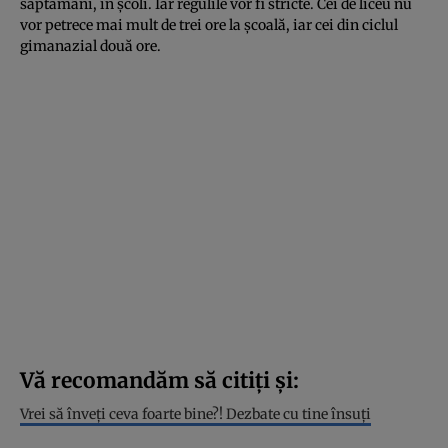
săptămâni, în școli. Iar regulile vor fi stricte. Cei de liceu nu
vor petrece mai mult de trei ore la școală, iar cei din ciclul
gimanazial două ore.
Vă recomandăm să citiți și:
Vrei să înveţi ceva foarte bine?! Dezbate cu tine însuţi