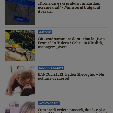
„Drona care s-a prăbușit în Kardam,
ucraineană!” - Ministerul bulgar al
Apărării
G4FOOD
Cât costă saramura de sturion la „Ivan
Pescar”, în Tulcea / Gabriela Niculiță,
manager: „Avem...
RAZI CU LACRIMI
BANCUL ZILEI. Badea Gheorghe: – Nu
pot face dragoste!
AVANTAJE.RO
Cum arată vedeta noastră, după ce și-a