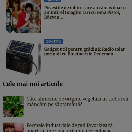
Poveştile de iubire care au rămas doar o
amintire! Imagini tari cu Gina Pistol,
Răzvan...
GO4IT.RO
Gadget util pentru grădină: Radio solar
portabil cu Bluetooth la Dedeman
Cele mai noi articole
Câte alimente de origine vegetală ar trebui să
mâncăm pe săptămână?
Fermele industriale de pui favorizează
apariția unor bacterii mai periculoase