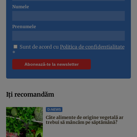
Numele
Prenumele
Sunt de acord cu
Politica de confidentialitate
*
Iți recomandăm
D:NEWS
Câte alimente de origine vegetală ar
trebui să mâncăm pe săptămână?