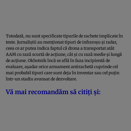
Totodată, nu sunt specificate tipurile de rachete implicate în
teste. Jurnaliștii au menționat tipuri de infraroșu și radar,
ceea ce ar putea indica faptul că drona a transportat atât
AAM cu rază scurtă de acțiune, cât și cu rază medie și lungă
de acțiune. Okhotnik încă se află în faza incipientă de
evaluare, așadar orice armament antirachetă cuprinde cel
mai probabil tipuri care sunt deja în inventar sau cel puțin
într-un stadiu avansat de dezvoltare.
Vă mai recomandăm să citiți și: