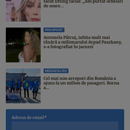
făcut lifting facial: „Am purtat ochelari
de soare...
PROSPORT
Antonela Pătruț, iubita mult mai
tânără a milionarului Arpad Paszkany,
s-a fotografiat în jacuzzi
MEDIAFAX.RO
Cel mai nou aeroport din România a
ajuns la un milion de pasageri. Borna
a...
Adresa de email*