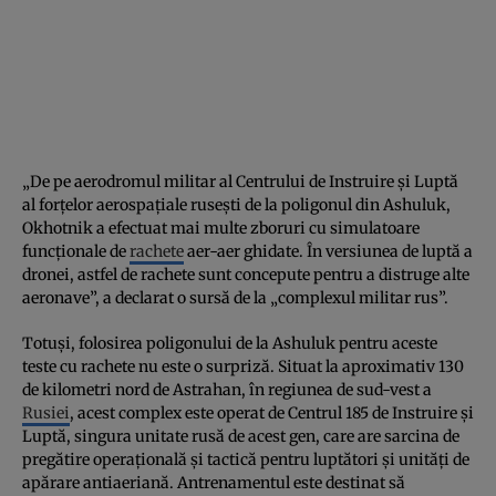
„De pe aerodromul militar al Centrului de Instruire și Luptă
al forțelor aerospațiale rusești de la poligonul din Ashuluk,
Okhotnik a efectuat mai multe zboruri cu simulatoare
funcționale de
rachete
aer-aer ghidate. În versiunea de luptă a
dronei, astfel de rachete sunt concepute pentru a distruge alte
aeronave”, a declarat o sursă de la „complexul militar rus”.
Totuși, folosirea poligonului de la Ashuluk pentru aceste
teste cu rachete nu este o surpriză. Situat la aproximativ 130
de kilometri nord de Astrahan, în regiunea de sud-vest a
Rusiei
, acest complex este operat de Centrul 185 de Instruire și
Luptă, singura unitate rusă de acest gen, care are sarcina de
pregătire operațională și tactică pentru luptători și unități de
apărare antiaeriană. Antrenamentul este destinat să