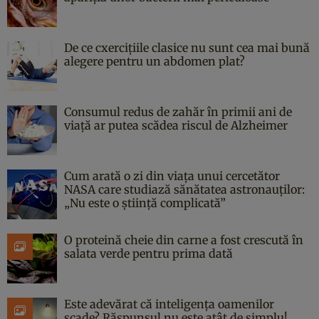
De ce cxercițiile clasice nu sunt cea mai bună
alegere pentru un abdomen plat?
Consumul redus de zahăr în primii ani de
viață ar putea scădea riscul de Alzheimer
Cum arată o zi din viața unui cercetător
NASA care studiază sănătatea astronauților:
„Nu este o știință complicată”
O proteină cheie din carne a fost crescută în
salata verde pentru prima dată
Este adevărat că inteligența oamenilor
scade? Răspunsul nu este atât de simplu!