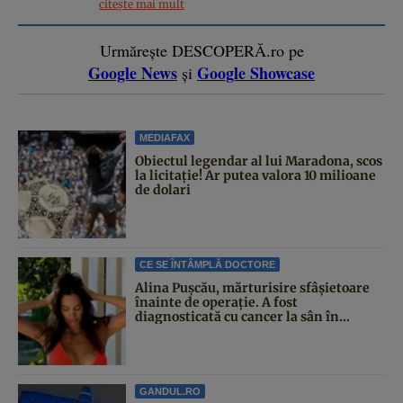
citește mai mult
Urmărește DESCOPERĂ.ro pe
Google News
Google Showcase
și
MEDIAFAX
Obiectul legendar al lui Maradona, scos
la licitație! Ar putea valora 10 milioane
de dolari
CE SE ÎNTÂMPLĂ DOCTORE
Alina Pușcău, mărturisire sfâșietoare
înainte de operație. A fost
diagnosticată cu cancer la sân în...
GANDUL.RO