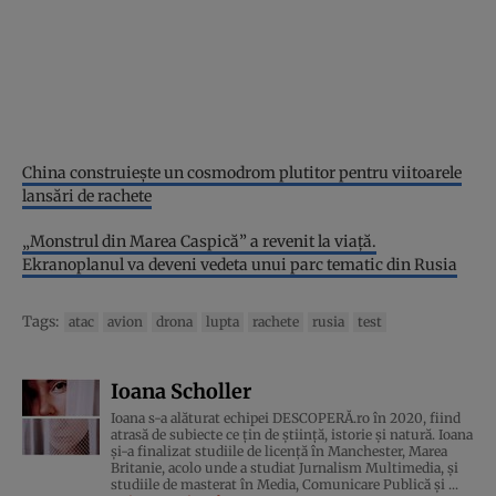
China construiește un cosmodrom plutitor pentru viitoarele
lansări de rachete
„Monstrul din Marea Caspică” a revenit la viață.
Ekranoplanul va deveni vedeta unui parc tematic din Rusia
Tags:
atac
avion
drona
lupta
rachete
rusia
test
Ioana Scholler
Ioana s-a alăturat echipei DESCOPERĂ.ro în 2020, fiind
atrasă de subiecte ce țin de știință, istorie și natură. Ioana
și-a finalizat studiile de licență în Manchester, Marea
Britanie, acolo unde a studiat Jurnalism Multimedia, și
studiile de masterat în Media, Comunicare Publică și ...