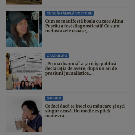
CE SE ÎNTÂMPLĂ DOCTORE
Cum se manifestă boala cu care Alina
Pușcău a fost diagnosticată! Ce sunt
metastazele osoase,...
GANDUL.RO
„Prima doamnă” a țării își publică
declarația de avere, după un an de
presiuni jurnalistice....
G4FOOD
Ce faci dacă te îneci cu mâncare și ești
singur acasă. Un medic explică
manevra...