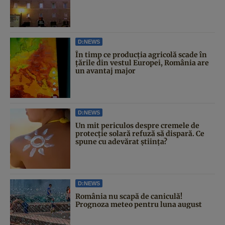
D:NEWS
În timp ce producția agricolă scade în
țările din vestul Europei, România are
un avantaj major
D:NEWS
Un mit periculos despre cremele de
protecție solară refuză să dispară. Ce
spune cu adevărat știința?
D:NEWS
România nu scapă de caniculă!
Prognoza meteo pentru luna august