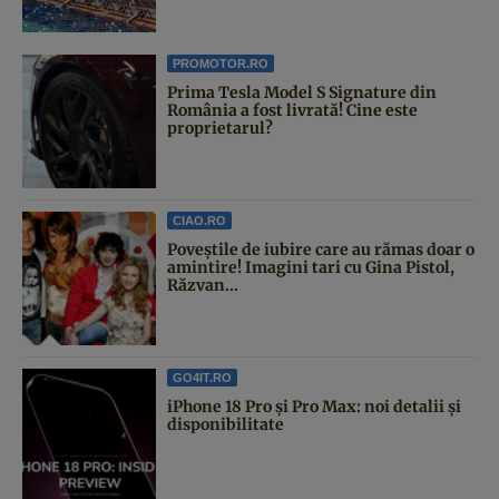
PROMOTOR.RO
Prima Tesla Model S Signature din
România a fost livrată! Cine este
proprietarul?
CIAO.RO
Poveştile de iubire care au rămas doar o
amintire! Imagini tari cu Gina Pistol,
Răzvan...
GO4IT.RO
iPhone 18 Pro și Pro Max: noi detalii și
disponibilitate