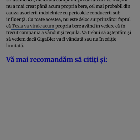
nu a mai creat până acum propria bere, cel mai probabil din
cauza asocierii îndoielnice cu pericolele conducerii sub
influență. Cu toate acestea, nu este deloc surprinzător faptul
că
Tesla va vinde acum
propria bere având în vedere că în
trecut compania a vândut și tequila. Va trebui să așteptăm și
să vedem dacă GigaBier va fi vândută sau nu în ediție
limitată.
Vă mai recomandăm să citiți și: