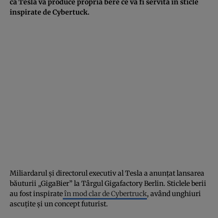
că Tesla va produce propria bere ce va fi servită în sticle
inspirate de Cybertuck.
Miliardarul și directorul executiv al Tesla a anunțat lansarea
băuturii „GigaBier” la Târgul Gigafactory Berlin. Sticlele berii
au fost inspirate
în mod clar de Cybertruck
, având unghiuri
ascuțite și un concept futurist.