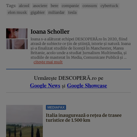
Tags:
alcool
asociere
bere
companie
consum
cybertuck
elon musk
gigabier
miliardar
tesla
Ioana Scholler
Ioana s-a alăturat echipei DESCOPERĂ.ro în 2020, fiind
atrasă de subiecte ce țin de știință, istorie și natură. Ioana
și-a finalizat studiile de licență în Manchester, Marea
Britanie, acolo unde a studiat Jurnalism Multimedia, și
studiile de masterat în Media, Comunicare Publică și ...
citește mai mult
Urmărește DESCOPERĂ.ro pe
Google News
Google Showcase
și
MEDIAFAX
Italia inaugurează o rețea de trasee
turistice de 1.500 km