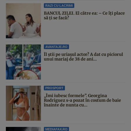
RAZI CU LACRIMI
BANCUL ZILEI. El către ea: – Ce îți place
să ți se facă?
AVANTAJE.RO
Îl știi pe uriașul actor? A dat cu piciorul
unui mariaj de 38 de ani...
PROSPORT
„Îmi iubesc formele”. Georgina
Rodriguez s-a pozat în costum de baie
înainte de nunta cu...
MEDIAFAX.RO