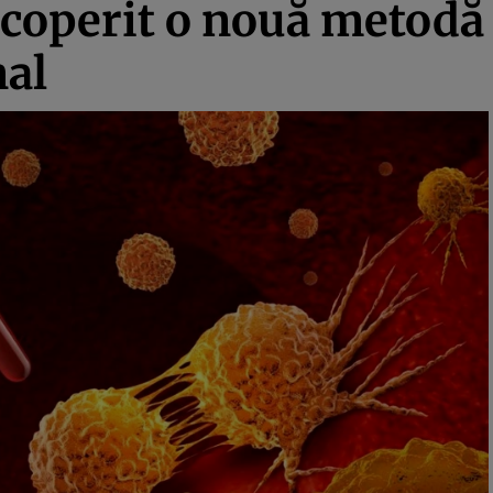
scoperit o nouă metodă
nal