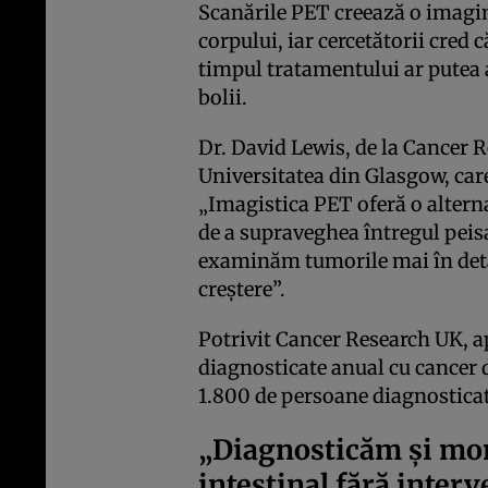
Scanările PET creează o imagin
corpului, iar cercetătorii cred
timpul tratamentului ar putea 
bolii.
Dr. David Lewis, de la Cancer R
Universitatea din Glasgow, care
„Imagistica PET oferă o altern
de a supraveghea întregul peis
examinăm tumorile mai în detal
creștere”.
Potrivit Cancer Research UK, 
diagnosticate anual cu cancer d
1.800 de persoane diagnosticat
„Diagnosticăm și mo
intestinal fără interv