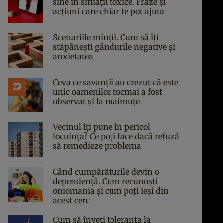
sine în situații toxice. Fraze și
acțiuni care chiar te pot ajuta
Scenariile minții. Cum să îți
stăpânești gândurile negative și
anxietatea
Ceva ce savanții au crezut că este
unic oamenilor tocmai a fost
observat și la maimuțe
Vecinul îți pune în pericol
locuința? Ce poți face dacă refuză
să remedieze problema
Când cumpărăturile devin o
dependență. Cum recunoști
oniomania și cum poți ieși din
acest cerc
Cum să înveți toleranța la