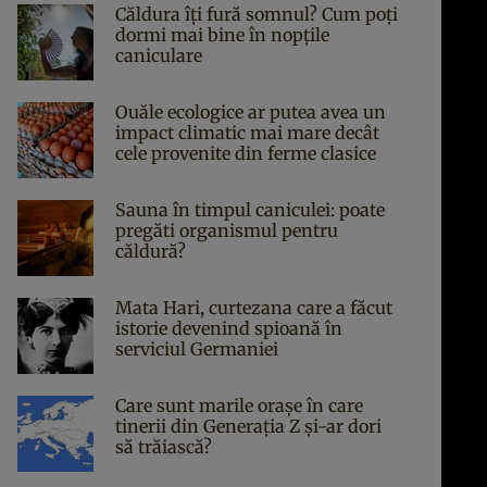
Căldura îți fură somnul? Cum poți
dormi mai bine în nopțile
caniculare
Ouăle ecologice ar putea avea un
impact climatic mai mare decât
cele provenite din ferme clasice
Sauna în timpul caniculei: poate
pregăti organismul pentru
căldură?
Mata Hari, curtezana care a făcut
istorie devenind spioană în
serviciul Germaniei
Care sunt marile orașe în care
tinerii din Generația Z și-ar dori
să trăiască?