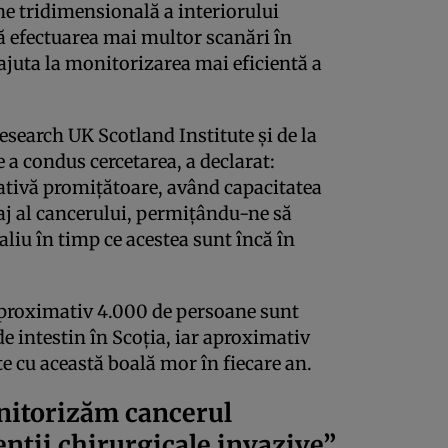
e tridimensională a interiorului
 că efectuarea mai multor scanări în
ajuta la monitorizarea mai eficientă a
esearch UK Scotland Institute și de la
 a condus cercetarea, a declarat:
ativă promițătoare, având capacitatea
aj al cancerului, permițându-ne să
iu în timp ce acestea sunt încă în
aproximativ 4.000 de persoane sunt
e intestin în Scoția, iar aproximativ
e cu această boală mor în fiecare an.
nitorizăm cancerul
enții chirurgicale invazive”