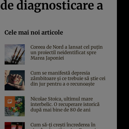
 de diagnosticare a
Cele mai noi articole
Coreea de Nord a lansat cel puțin
un proiectil neidentificat spre
Marea Japoniei
Cum se manifestă depresia
zâmbitoare și ce trebuie să știe cei
din jur pentru a o recunoaște
Nicolae Stoica, ultimul mare
interbelic. O recuperare istorică
după mai bine de 80 de ani
Cum să-ți crești încrederea în