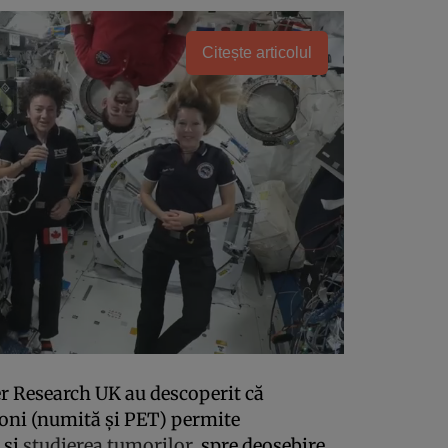
Citește articolul
er Research UK au descoperit că
roni (numită și PET) permite
 și
studierea tumorilor
, spre deosebire