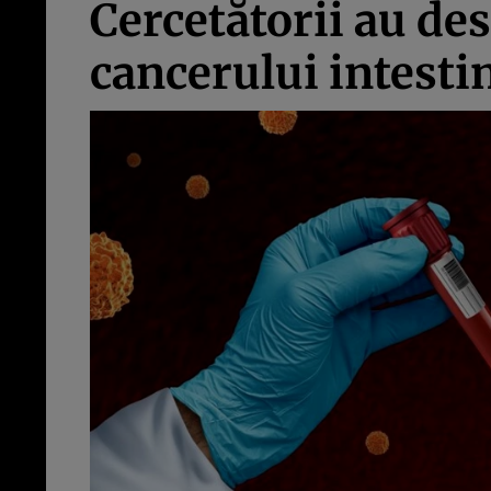
Cercetătorii au de
cancerului intesti