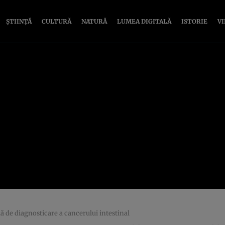
ȘTIINȚĂ
CULTURĂ
NATURĂ
LUMEA DIGITALĂ
ISTORIE
V
ă de diagnosticare a cancerului intestinal