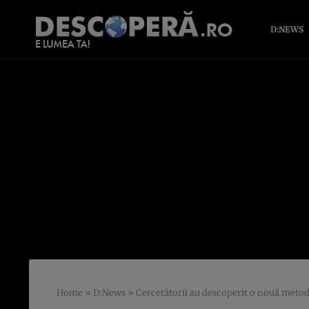
D:NEWS
Home
»
D:News
»
Cercetătorii au descoperit o nouă metod