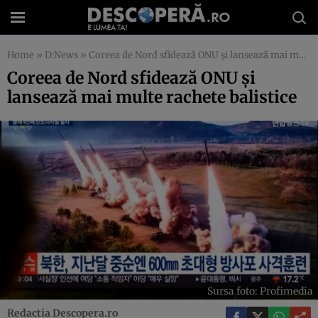
Home
»
D:News
»
Coreea de Nord sfidează ONU și lansează mai multe rachete balistice
Coreea de Nord sfidează ONU și
lansează mai multe rachete balistice
Sursa foto: Profimedia
Redactia Descopera.ro