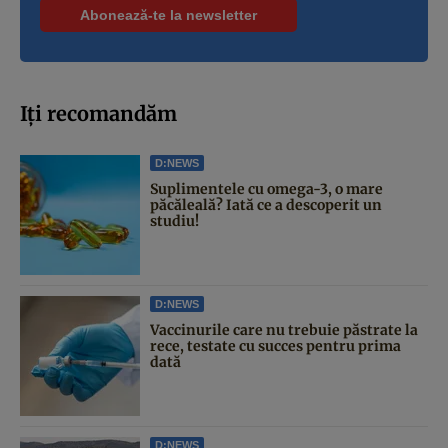
Iți recomandăm
D:NEWS
Suplimentele cu omega-3, o mare
păcăleală? Iată ce a descoperit un
studiu!
D:NEWS
Vaccinurile care nu trebuie păstrate la
rece, testate cu succes pentru prima
dată
D:NEWS