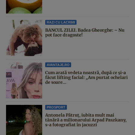
RAZI CU LACRIMI
BANCUL ZILEI. Badea Gheorghe: – Nu
pot face dragoste!
AVANTAJE.RO
Cum arată vedeta noastră, după ce și-a
făcut lifting facial: „Am purtat ochelari
de soare...
PROSPORT
Antonela Pătruț, iubita mult mai
tânără a milionarului Arpad Paszkany,
s-a fotografiat în jacuzzi