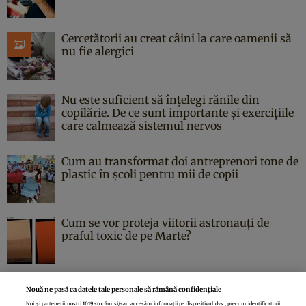
Cercetătorii au creat câini la care oamenii să
nu fie alergici
Nu este suficient să înțelegi rănile din
copilărie. De ce sunt importante și exercițiile
care calmează sistemul nervos
Cum au transformat doi antreprenori tone de
plastic în școli pentru mii de copii
Cum se vor proteja viitorii astronauți de
praful toxic de pe Marte?
Nouă ne pasă ca datele tale personale să rămână confidențiale
Noi și partenerii noștri
1019
stocăm și/sau accesăm informații pe dispozitivul dvs., precum identificatorii