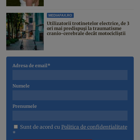
MEDIAFAX.RO
Utilizatorii trotinetelor electrice, de 3
ori mai predispuși la traumatisme
cranio-cerebrale decât motocicliștii
Adresa de email*
Numele
Prenumele
Sunt de acord cu
Politica de confidentialitate
*