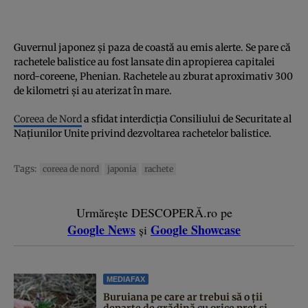
Guvernul japonez și paza de coastă au emis alerte. Se pare că
rachetele balistice au fost lansate din apropierea capitalei
nord-coreene, Phenian. Rachetele au zburat aproximativ 300
de kilometri și au aterizat în mare.
Coreea de Nord
a sfidat interdicția Consiliului de Securitate al
Națiunilor Unite privind dezvoltarea rachetelor balistice.
Tags:
coreea de nord
japonia
rachete
Urmărește DESCOPERĂ.ro pe
Google News
Google Showcase
și
MEDIAFAX
Buruiana pe care ar trebui să o ții
departe de grădină cu orice preț și...