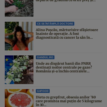
CE SE ÎNTÂMPLĂ DOCTORE
Alina Pușcău, mărturisire sfâșietoare
înainte de operație. A fost
diagnosticată cu cancer la sân în...
GANDUL.RO
Unde au dispărut banii din PNRR
destinați noilor centrale pe gaze?
România și-a închis centralele...
G4FOOD
Dieta cu grepfrut, obsesia anilor ’80
care promitea mai puțin de 5 kilograme
în 10...