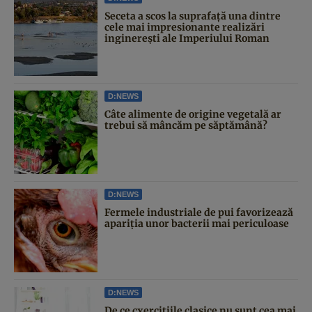
Seceta a scos la suprafață una dintre
cele mai impresionante realizări
inginerești ale Imperiului Roman
D:NEWS
Câte alimente de origine vegetală ar
trebui să mâncăm pe săptămână?
D:NEWS
Fermele industriale de pui favorizează
apariția unor bacterii mai periculoase
D:NEWS
De ce cxercițiile clasice nu sunt cea mai