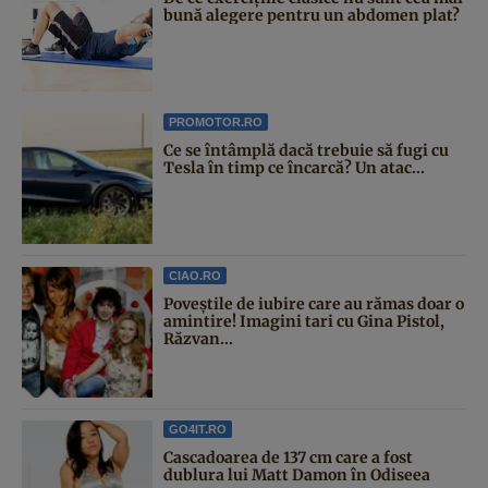
bună alegere pentru un abdomen plat?
PROMOTOR.RO
Ce se întâmplă dacă trebuie să fugi cu
Tesla în timp ce încarcă? Un atac...
CIAO.RO
Poveştile de iubire care au rămas doar o
amintire! Imagini tari cu Gina Pistol,
Răzvan...
GO4IT.RO
Cascadoarea de 137 cm care a fost
dublura lui Matt Damon în Odiseea