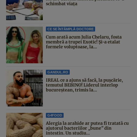
schimbat viața
CE SE ÎNTÂMPLĂ DOCTORE
Cum arată acum Julia Chelaru, fosta
membră a trupei Exotic! Și-a etalat
formele voluptoase, la...
GANDUL.RO
IREAL ce a ajuns să facă, la pușcărie,
temutul BEBINO! Liderul interlop
bucureștean, trimis la...
G4FOOD
Alergia la arahide ar putea fi tratată cu
ajutorul bacteriilor „bune” din
intestin. Un studiu...