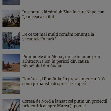
Începutul sfârşitului: Ziua în care Napoleon
îşi începea exilul
De ce tot mai mulți români renunță la
vacanțele în țară?
Piramidele din Meroe, unice în lume prin
arhitectura lor, în pericol din cauza
războiului din Sudan
Dunărea și România, în presa americană. Ce
spun jurnaliștii despre criza apei?
Coreea de Nord a lansat cel puțin un proiectil
neidentificat spre Marea Japoniei