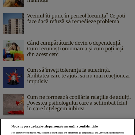
Vecinul îți pune în pericol locuința? Ce poți
face dacă refuză să remedieze problema
Când cumpărăturile devin o dependență.
Cum recunoști oniomania și cum poți ieși
din acest cerc
Cum să înveți toleranța la suferință.
Abilitatea care te ajută să nu mai reacționezi
impulsiv
Cum ne formează copilăria relațiile de adulți.
Povestea psihologului care a schimbat felul
în care înțelegem iubirea
Nouă ne pasă ca datele tale personale să rămână confidențiale
Noi și partenerii noștri
1019
stocăm și/sau accesăm informații pe dispozitivul dvs., precum identificatorii