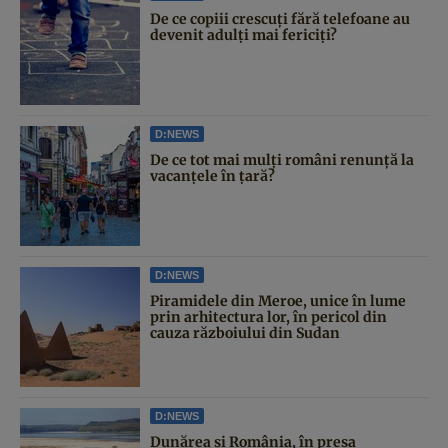
De ce copiii crescuți fără telefoane au
devenit adulți mai fericiți?
D:NEWS
De ce tot mai mulți români renunță la
vacanțele în țară?
D:NEWS
Piramidele din Meroe, unice în lume
prin arhitectura lor, în pericol din
cauza războiului din Sudan
D:NEWS
Dunărea și România, în presa