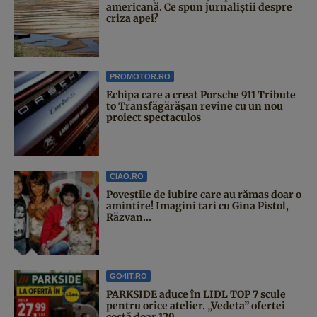
americană. Ce spun jurnaliștii despre
criza apei?
PROMOTOR.RO
Echipa care a creat Porsche 911 Tribute
to Transfăgărășan revine cu un nou
proiect spectaculos
CIAO.RO
Poveştile de iubire care au rămas doar o
amintire! Imagini tari cu Gina Pistol,
Răzvan...
GO4IT.RO
PARKSIDE aduce în LIDL TOP 7 scule
pentru orice atelier. „Vedeta” ofertei
costă doar 129...