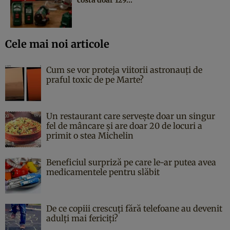
Cele mai noi articole
Cum se vor proteja viitorii astronauți de
praful toxic de pe Marte?
Un restaurant care servește doar un singur
fel de mâncare și are doar 20 de locuri a
primit o stea Michelin
Beneficiul surpriză pe care le-ar putea avea
medicamentele pentru slăbit
De ce copiii crescuți fără telefoane au devenit
adulți mai fericiți?