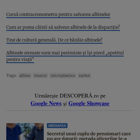
Cursă contracronometru pentru salvarea albinelor
Cum ar putea câinii să salveze albinele de la dispariție?
Test de cultură generală. De ce bâzâie albinele?
Albinele stresate sunt mai pesimiste și își pierd „apetitul
pentru viață”
Tags:
albine
insecte
microplastice
razboi
Urmărește DESCOPERĂ.ro pe
Google News
Google Showcase
și
MEDIAFAX
Secretul unui cuplu de pensionari care
nu are datorii: metoda plicurilor le-a