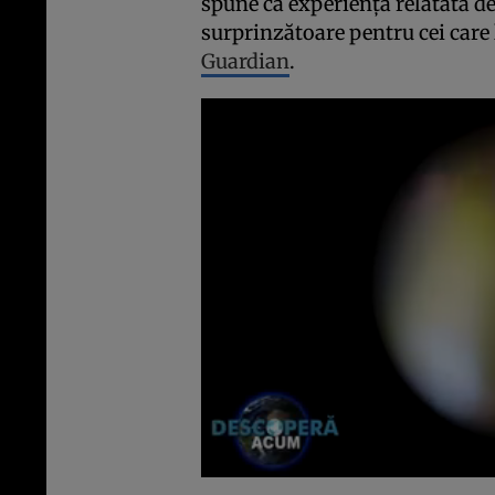
spune că experiența relatată de
surprinzătoare pentru cei care 
Guardian
.