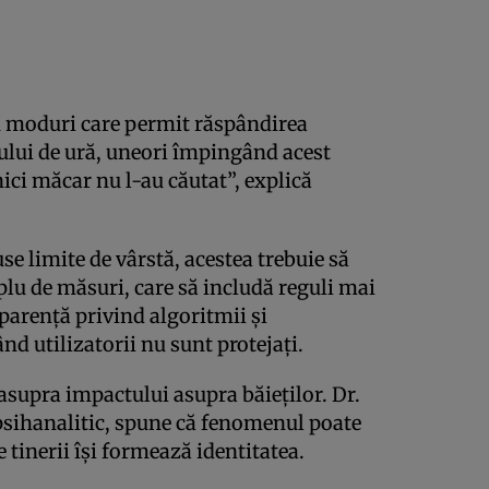
n moduri care permit răspândirea
sului de ură, uneori împingând acest
nici măcar nu l-au căutat”, explică
use limite de vârstă, acestea trebuie să
plu de măsuri, care să includă reguli mai
parență privind algoritmii și
nd utilizatorii nu sunt protejați.
i asupra impactului asupra băieților. Dr.
sihanalitic, spune că fenomenul poate
 tinerii își formează identitatea.