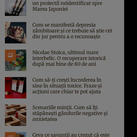
un proiectil neidentificat spre
Marea Japoniei
Cum se manifestă depresia
zâmbitoare și ce trebuie să știe cei
din jur pentru a o recunoaște
Nicolae Stoica, ultimul mare
interbelic. O recuperare istorică
după mai bine de 80 de ani
Cum să-ți crești încrederea în
sine în situații toxice. Fraze și
acțiuni care chiar te pot ajuta
Scenariile minții. Cum să îți
stăpânești gândurile negative și
anxietatea
Ceva ce savanții au crezut că este