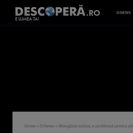
D:NEWS
Home
»
D:News
»
Misoginia online, o problemă pentru adole