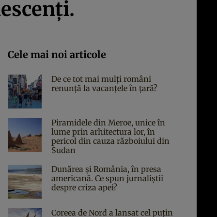
escenți.
Cele mai noi articole
De ce tot mai mulți români
renunță la vacanțele în țară?
Piramidele din Meroe, unice în
lume prin arhitectura lor, în
pericol din cauza războiului din
Sudan
Dunărea și România, în presa
americană. Ce spun jurnaliștii
despre criza apei?
Coreea de Nord a lansat cel puțin