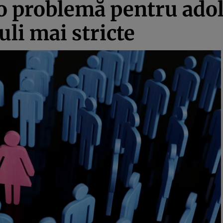
o problemă pentru adol
uli mai stricte