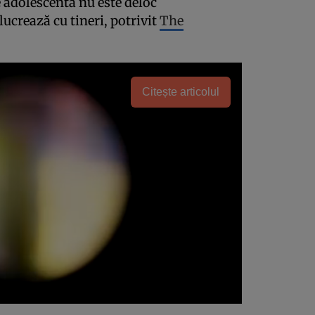
 adolescentă nu este deloc
lucrează cu tineri, potrivit
The
Citește articolul