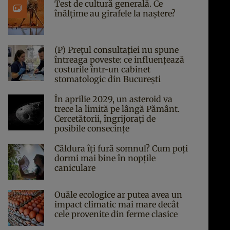
Test de cultură generală. Ce
înălțime au girafele la naștere?
(P) Prețul consultației nu spune
întreaga poveste: ce influențează
costurile într-un cabinet
stomatologic din București
În aprilie 2029, un asteroid va
trece la limită pe lângă Pământ.
Cercetătorii, îngrijorați de
posibile consecințe
Căldura îți fură somnul? Cum poți
dormi mai bine în nopțile
caniculare
Ouăle ecologice ar putea avea un
impact climatic mai mare decât
cele provenite din ferme clasice