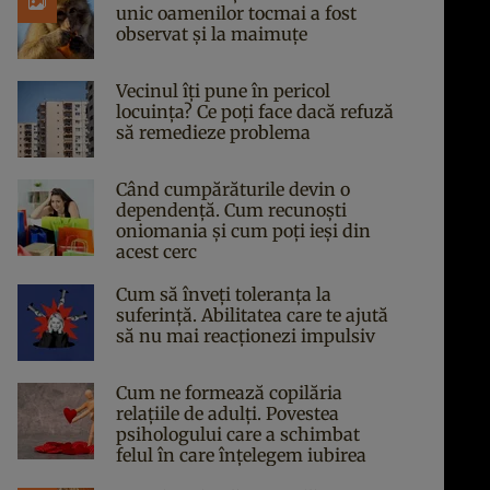
unic oamenilor tocmai a fost
observat și la maimuțe
Vecinul îți pune în pericol
locuința? Ce poți face dacă refuză
să remedieze problema
Când cumpărăturile devin o
dependență. Cum recunoști
oniomania și cum poți ieși din
acest cerc
Cum să înveți toleranța la
suferință. Abilitatea care te ajută
să nu mai reacționezi impulsiv
Cum ne formează copilăria
relațiile de adulți. Povestea
psihologului care a schimbat
felul în care înțelegem iubirea