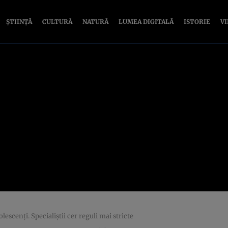
ȘTIINȚĂ
CULTURĂ
NATURĂ
LUMEA DIGITALĂ
ISTORIE
V
scenți. Specialiștii cer reguli mai stricte