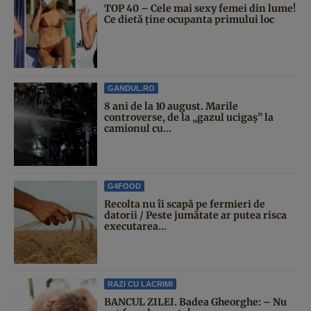
TOP 40 – Cele mai sexy femei din lume!
Ce dietă ține ocupanta primului loc
GANDUL.RO
8 ani de la 10 august. Marile
controverse, de la „gazul ucigaș” la
camionul cu...
G4FOOD
Recolta nu îi scapă pe fermieri de
datorii / Peste jumătate ar putea risca
executarea...
RAZI CU LACRIMI
BANCUL ZILEI. Badea Gheorghe: – Nu