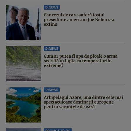
D:NEWS
Cancerul de care suferă fostul
președinte american Joe Biden s-a
extins
D:NEWS
Cum ar putea fi apa de ploaie o armă
secretă în lupta cu temperaturile
extreme?
D:NEWS
Arhipelagul Azore, una dintre cele mai
spectaculoase destinații europene
pentru vacanțele de vară
PROMOTOR.RO