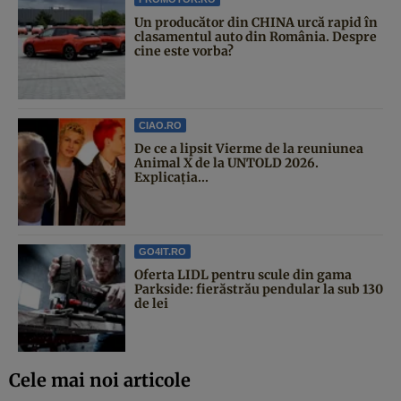
Un producător din CHINA urcă rapid în
clasamentul auto din România. Despre
cine este vorba?
CIAO.RO
De ce a lipsit Vierme de la reuniunea
Animal X de la UNTOLD 2026.
Explicația...
GO4IT.RO
Oferta LIDL pentru scule din gama
Parkside: fierăstrău pendular la sub 130
de lei
Cele mai noi articole