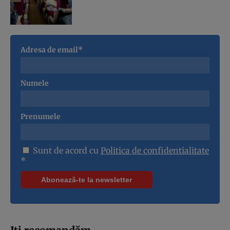
Adresa de email*
Numele
Prenumele
Sunt de acord cu
Politica de confidentialitate
*