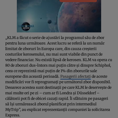
„KLM a făcut o serie de ajustări la programul său de zbor
pentru luna următoare. Acest lucru se referă la un număr
limitat de zboruri în Europa care, din cauza creșterii
costurilor kerosenului, nu mai sunt viabile din punct de
vedere financiar. Nu există lipsă de kerosen. KLM va opera cu
80 de zboruri dus-întors mai puțin către și dinspre Schiphol,
ceea ce reprezintă mai puțin de 1% din zborurile sale
europene din această perioadă.
Pasagerii afectați
de aceste
modificări vor fi reprogramați pe următorul zbor disponibil.
Deoarece acestea sunt destinații pe care KLM le deservește de
mai multe ori pe zi – cum ar fi Londra și Düsseldorf –
călătorii pot fi de obicei cazați rapid. Îi sfătuim pe pasageri
să își urmărească zborul planificat prin intermediul
MyTrip”, au explicat reprezentanții companiei la solicitarea
Express.