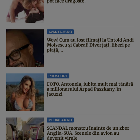
pot face dragoste!
AVANTAJE.RO
Wow! Cum au fost filmați la Untold Andi
Moisescu și Cabral! Divorțați, liberi pe
piață,...
PROSPORT
FOTO. Antonela, iubita mult mai tânără
a milionarului Arpad Paszkany, în
jacuzzi
MEDIAFAX.RO
SCANDAL monstru înainte de un zbor
Anglia-SUA. Scenele din avion au
devenit virale