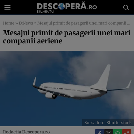
Home
»
D:News
»
Mesajul primit de pasagerii unei mari companii aeriene
Mesajul primit de pasagerii unei mari
companii aeriene
Sursa foto: Shutterstock
Redactia Descopera.ro