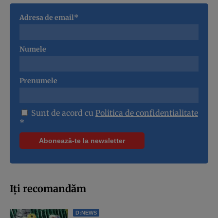
Adresa de email*
Numele
Prenumele
Sunt de acord cu
Politica de confidentialitate
*
Iți recomandăm
D:NEWS