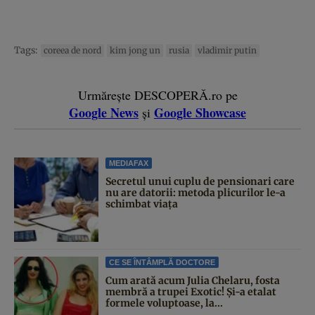
Tags:
coreea de nord
kim jong un
rusia
vladimir putin
Urmărește DESCOPERĂ.ro pe
Google News
Google Showcase
și
MEDIAFAX
Secretul unui cuplu de pensionari care
nu are datorii: metoda plicurilor le-a
schimbat viața
CE SE ÎNTÂMPLĂ DOCTORE
Cum arată acum Julia Chelaru, fosta
membră a trupei Exotic! Și-a etalat
formele voluptoase, la...