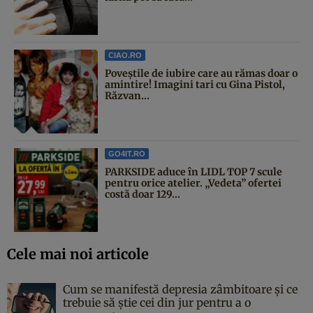
CIAO.RO
Poveştile de iubire care au rămas doar o
amintire! Imagini tari cu Gina Pistol,
Răzvan...
GO4IT.RO
PARKSIDE aduce în LIDL TOP 7 scule
pentru orice atelier. „Vedeta” ofertei
costă doar 129...
Cele mai noi articole
Cum se manifestă depresia zâmbitoare și ce
trebuie să știe cei din jur pentru a o