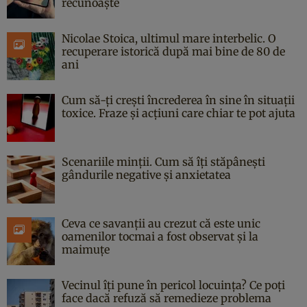
recunoaște
Nicolae Stoica, ultimul mare interbelic. O
recuperare istorică după mai bine de 80 de
ani
Cum să-ți crești încrederea în sine în situații
toxice. Fraze și acțiuni care chiar te pot ajuta
Scenariile minții. Cum să îți stăpânești
gândurile negative și anxietatea
Ceva ce savanții au crezut că este unic
oamenilor tocmai a fost observat și la
maimuțe
Vecinul îți pune în pericol locuința? Ce poți
face dacă refuză să remedieze problema