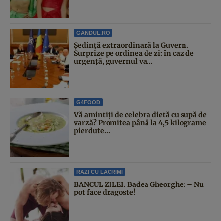
GANDUL.RO
Şedinţă extraordinară la Guvern.
Surprize pe ordinea de zi: în caz de
urgență, guvernul va...
G4FOOD
Vă amintiți de celebra dietă cu supă de
varză? Promitea până la 4,5 kilograme
pierdute...
RAZI CU LACRIMI
BANCUL ZILEI. Badea Gheorghe: – Nu
pot face dragoste!