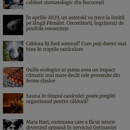
cabinet stomatologic din București
În aprilie 2029, un asteroid va trece la limită
pe lângă Pământ. Cercetătorii, îngrijorați de
posibile consecințe
Căldura îți fură somnul? Cum poți dormi mai
bine în nopțile caniculare
Ouăle ecologice ar putea avea un impact
climatic mai mare decât cele provenite din
ferme clasice
Sauna în timpul caniculei: poate pregăti
organismul pentru căldură?
Mata Hari, curtezana care a făcut istorie
devenind spioană în serviciul Germaniei