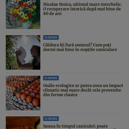
Nicolae Stoica, ultimul mare interbelic.
O recuperare istorică după mai bine de
80 de ani
D:NEWS
Căldura îți fură somnul? Cum poți
dormi mai bine în nopțile caniculare
D:NEWS
Ouăle ecologice ar putea avea un impact
climatic mai mare decât cele provenite
din ferme clasice
D:NEWS
Sauna în timpul caniculei: poate