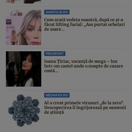
AVANTAJE.RO
Cum arată vedeta noastră, după ce și-a
făcut lifting facial: „Am purtat ochelari
de soare...
PROSPORT
Ioana Țiriac, vacanță de mega – lux
într-un castel unde o noapte de cazare
costă...
MEDIAFAX.RO
AI a creat primele virusuri „de la zero”.
Descoperirea îi îngrijorează pe oamenii
de știință