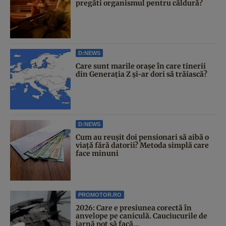
pregăti organismul pentru căldură?
D:NEWS
Care sunt marile orașe în care tinerii
din Generația Z și-ar dori să trăiască?
D:NEWS
Cum au reușit doi pensionari să aibă o
viață fără datorii? Metoda simplă care
face minuni
PROMOTOR.RO
2026: Care e presiunea corectă în
anvelope pe caniculă. Cauciucurile de
iarnă pot să facă...