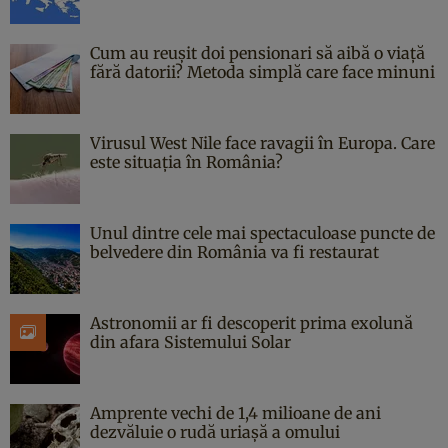
Cum au reușit doi pensionari să aibă o viață
fără datorii? Metoda simplă care face minuni
Virusul West Nile face ravagii în Europa. Care
este situația în România?
Unul dintre cele mai spectaculoase puncte de
belvedere din România va fi restaurat
Astronomii ar fi descoperit prima exolună
din afara Sistemului Solar
Amprente vechi de 1,4 milioane de ani
dezvăluie o rudă uriașă a omului