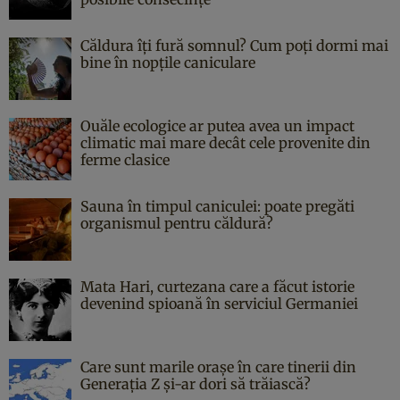
Căldura îți fură somnul? Cum poți dormi mai
bine în nopțile caniculare
Ouăle ecologice ar putea avea un impact
climatic mai mare decât cele provenite din
ferme clasice
Sauna în timpul caniculei: poate pregăti
organismul pentru căldură?
Mata Hari, curtezana care a făcut istorie
devenind spioană în serviciul Germaniei
Care sunt marile orașe în care tinerii din
Generația Z și-ar dori să trăiască?