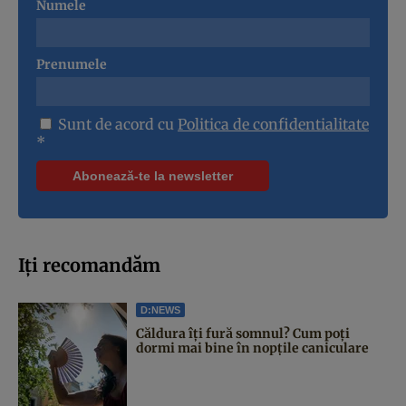
Numele
Prenumele
Sunt de acord cu
Politica de confidentialitate
*
Iți recomandăm
D:NEWS
Căldura îți fură somnul? Cum poți
dormi mai bine în nopțile caniculare