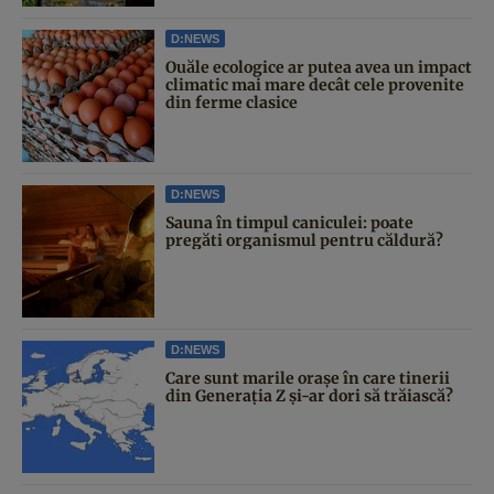
D:NEWS
Ouăle ecologice ar putea avea un impact
climatic mai mare decât cele provenite
din ferme clasice
D:NEWS
Sauna în timpul caniculei: poate
pregăti organismul pentru căldură?
D:NEWS
Care sunt marile orașe în care tinerii
din Generația Z și-ar dori să trăiască?