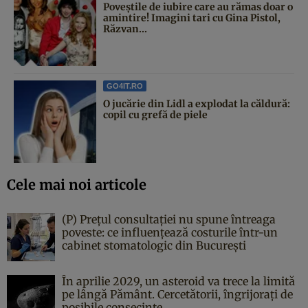
Poveştile de iubire care au rămas doar o
amintire! Imagini tari cu Gina Pistol,
Răzvan...
GO4IT.RO
O jucărie din Lidl a explodat la căldură:
copil cu grefă de piele
Cele mai noi articole
(P) Prețul consultației nu spune întreaga
poveste: ce influențează costurile într-un
cabinet stomatologic din București
În aprilie 2029, un asteroid va trece la limită
pe lângă Pământ. Cercetătorii, îngrijorați de
posibile consecințe