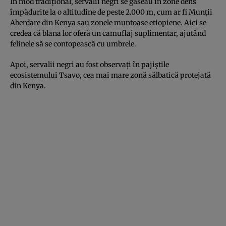
În mod tradițional, servalii negri se găseau în zone dens
împădurite la o altitudine de peste 2.000 m, cum ar fi Munții
Aberdare din Kenya sau zonele muntoase etiopiene. Aici se
credea că blana lor oferă un camuflaj suplimentar, ajutând
felinele să se contopească cu umbrele.
Apoi, servalii negri au fost observați în pajiștile
ecosistemului Tsavo, cea mai mare zonă sălbatică protejată
din Kenya.