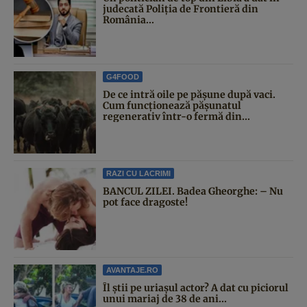
judecată Poliția de Frontieră din
România...
G4FOOD
De ce intră oile pe pășune după vaci.
Cum funcționează pășunatul
regenerativ într-o fermă din...
RAZI CU LACRIMI
BANCUL ZILEI. Badea Gheorghe: – Nu
pot face dragoste!
AVANTAJE.RO
Îl știi pe uriașul actor? A dat cu piciorul
unui mariaj de 38 de ani...