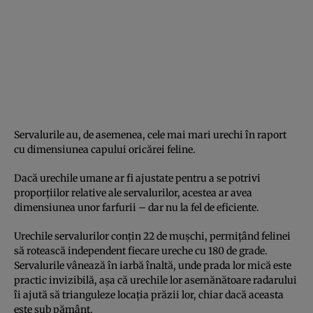
Servalurile au, de asemenea, cele mai mari urechi în raport
cu dimensiunea capului oricărei feline.
Dacă urechile umane ar fi ajustate pentru a se potrivi
proporțiilor relative ale servalurilor, acestea ar avea
dimensiunea unor farfurii – dar nu la fel de eficiente.
Urechile servalurilor conțin 22 de mușchi, permițând felinei
să rotească independent fiecare ureche cu 180 de grade.
Servalurile vânează în iarbă înaltă, unde prada lor mică este
practic invizibilă, așa că urechile lor asemănătoare radarului
îi ajută să trianguleze locația prăzii lor, chiar dacă aceasta
este sub pământ.