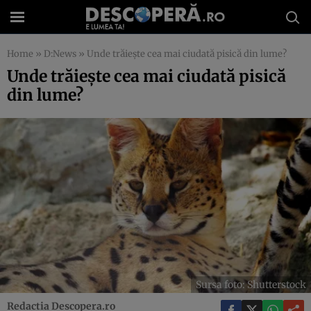
Home
»
D:News
»
Unde trăiește cea mai ciudată pisică din lume?
Unde trăiește cea mai ciudată pisică
din lume?
Sursa foto: Shutterstock
Redactia Descopera.ro