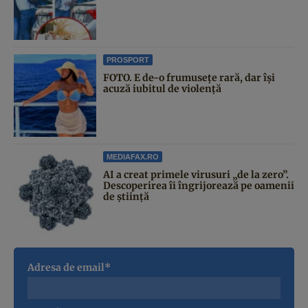
PROSPORT
FOTO. E de-o frumusețe rară, dar își
acuză iubitul de violență
MEDIAFAX.RO
AI a creat primele virusuri „de la zero”.
Descoperirea îi îngrijorează pe oamenii
de știință
Adresa de email*