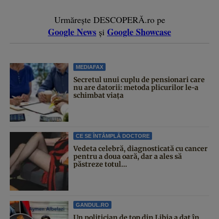
Urmărește DESCOPERĂ.ro pe
Google News
Google Showcase
și
MEDIAFAX
Secretul unui cuplu de pensionari care
nu are datorii: metoda plicurilor le-a
schimbat viața
CE SE ÎNTÂMPLĂ DOCTORE
Vedeta celebră, diagnosticată cu cancer
pentru a doua oară, dar a ales să
păstreze totul...
GANDUL.RO
Un politician de top din Libia a dat în