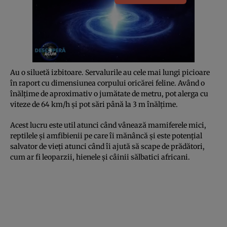
Au o siluetă izbitoare. Servalurile au cele mai lungi picioare
în raport cu dimensiunea corpului oricărei feline. Având o
înălțime de aproximativ o jumătate de metru, pot alerga cu
viteze de 64 km/h și pot sări până la 3 m înălțime.
Acest lucru este util atunci când vânează mamiferele mici,
reptilele și amfibienii pe care îi mănâncă și este potențial
salvator de vieți atunci când îi ajută să scape de prădători,
cum ar fi leoparzii, hienele și câinii sălbatici africani.