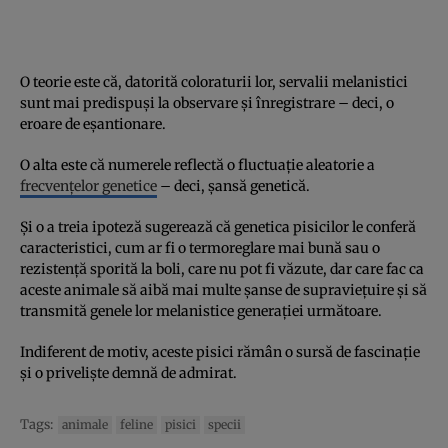
O teorie este că, datorită coloraturii lor, servalii melanistici
sunt mai predispuși la observare și înregistrare – deci, o
eroare de eșantionare.
O alta este că numerele reflectă o fluctuație aleatorie a
frecvențelor genetice
– deci, șansă genetică.
Și o a treia ipoteză sugerează că genetica pisicilor le conferă
caracteristici, cum ar fi o termoreglare mai bună sau o
rezistență sporită la boli, care nu pot fi văzute, dar care fac ca
aceste animale să aibă mai multe șanse de supraviețuire și să
transmită genele lor melanistice generației următoare.
Indiferent de motiv, aceste pisici rămân o sursă de fascinație
și o priveliște demnă de admirat.
Tags:
animale
feline
pisici
specii