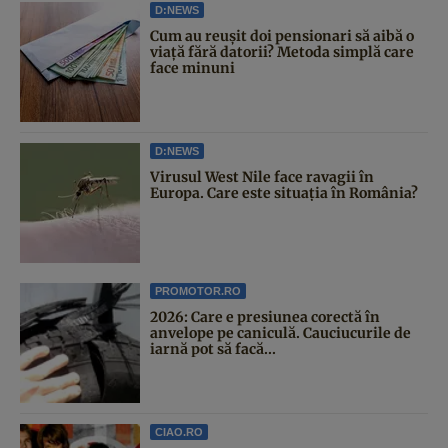
D:NEWS
Cum au reușit doi pensionari să aibă o
viață fără datorii? Metoda simplă care
face minuni
D:NEWS
Virusul West Nile face ravagii în
Europa. Care este situația în România?
PROMOTOR.RO
2026: Care e presiunea corectă în
anvelope pe caniculă. Cauciucurile de
iarnă pot să facă...
CIAO.RO