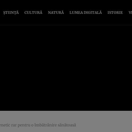
ȘTIINȚĂ
CULTURĂ
NATURĂ
LUMEA DIGITALĂ
ISTORIE
V
genetic rar pentru o îmbătrânire sănătoasă