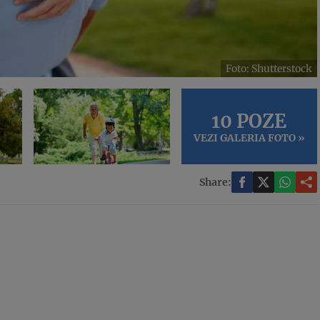
Foto: Shutterstock
10 POZE
VEZI GALERIA FOTO »
Share: