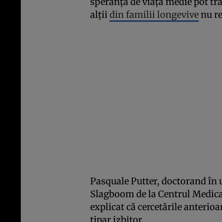
speranță de viață medie pot tră
alții
din familii longevive
nu re
Pasquale Putter, doctorand în 
Slagboom de la Centrul Medical 
explicat că cercetările anterioa
tipar izbitor.