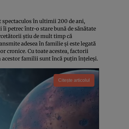
t spectaculos în ultimii 200 de ani,
îi petrec într-o stare bună de sănătate
rcetătorii știu de mult timp că
ansmite adesea în familie și este legată
lor cronice. Cu toate acestea, factorii
a acestor familii sunt încă puțin înțeleși.
Citește articolul