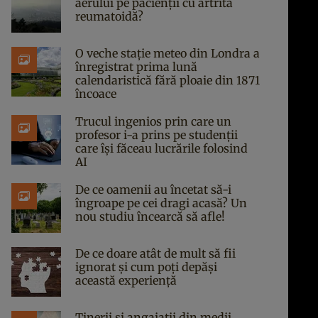
aerului pe pacienții cu artrită
reumatoidă?
O veche stație meteo din Londra a
înregistrat prima lună
calendaristică fără ploaie din 1871
încoace
Trucul ingenios prin care un
profesor i-a prins pe studenții
care își făceau lucrările folosind
AI
De ce oamenii au încetat să-i
îngroape pe cei dragi acasă? Un
nou studiu încearcă să afle!
De ce doare atât de mult să fii
ignorat și cum poți depăși
această experiență
Tinerii și angajații din medii