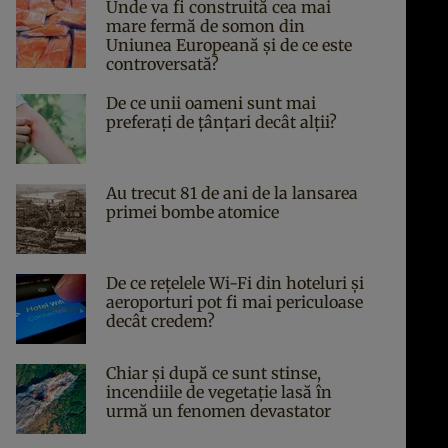
Unde va fi construită cea mai
mare fermă de somon din
Uniunea Europeană și de ce este
controversată?
De ce unii oameni sunt mai
preferați de țânțari decât alții?
Au trecut 81 de ani de la lansarea
primei bombe atomice
De ce rețelele Wi-Fi din hoteluri și
aeroporturi pot fi mai periculoase
decât credem?
Chiar și după ce sunt stinse,
incendiile de vegetație lasă în
urmă un fenomen devastator