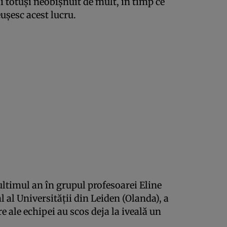
i totuși neobișnuit de mult, în timp ce
ușesc acest lucru.
ultimul an în grupul profesoarei Eline
al Universității din Leiden (Olanda), a
re ale echipei au scos deja la iveală un