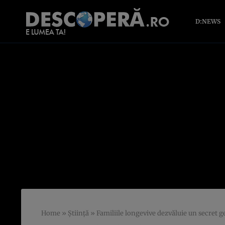
D:NEWS
Home
»
Știință
»
Familiile longevive dezvăluie un secret 