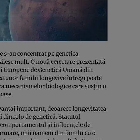
re s-au concentrat pe genetica
răiesc mult. O nouă cercetare prezentată
ții Europene de Genetică Umană din
a unor familii longevive întregi poate
ra mecanismelor biologice care susțin o
oase.
avantaj important, deoarece longevitatea
i dincolo de genetică. Statutul
, comportamentul și influențele de
urmare, unii oameni din familii cu o