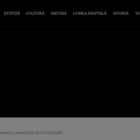
ȘTIINȚĂ
CULTURĂ
NATURĂ
LUMEA DIGITALĂ
ISTORIE
V
proasta a somnului decat barbatii