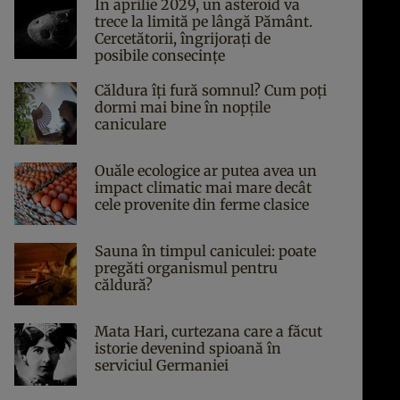
În aprilie 2029, un asteroid va
trece la limită pe lângă Pământ.
Cercetătorii, îngrijorați de
posibile consecințe
Căldura îți fură somnul? Cum poți
dormi mai bine în nopțile
caniculare
Ouăle ecologice ar putea avea un
impact climatic mai mare decât
cele provenite din ferme clasice
Sauna în timpul caniculei: poate
pregăti organismul pentru
căldură?
Mata Hari, curtezana care a făcut
istorie devenind spioană în
serviciul Germaniei