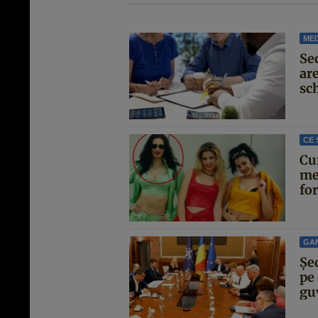
MED
Se
are
sc
CE 
Cu
me
for
GA
Şe
pe 
guv