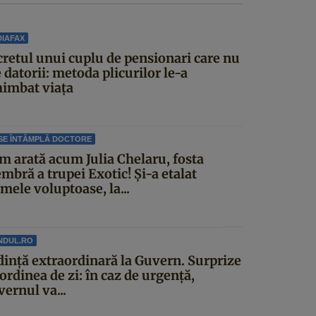
IAFAX
cretul unui cuplu de pensionari care nu
 datorii: metoda plicurilor le-a
himbat viața
SE ÎNTÂMPLĂ DOCTORE
m arată acum Julia Chelaru, fosta
mbră a trupei Exotic! Și-a etalat
mele voluptoase, la...
NDUL.RO
dinţă extraordinară la Guvern. Surprize
ordinea de zi: în caz de urgență,
ernul va...