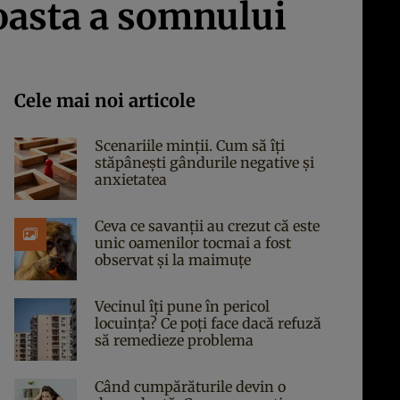
roasta a somnului
Cele mai noi articole
Scenariile minții. Cum să îți
stăpânești gândurile negative și
anxietatea
Ceva ce savanții au crezut că este
unic oamenilor tocmai a fost
observat și la maimuțe
Vecinul îți pune în pericol
locuința? Ce poți face dacă refuză
să remedieze problema
Când cumpărăturile devin o