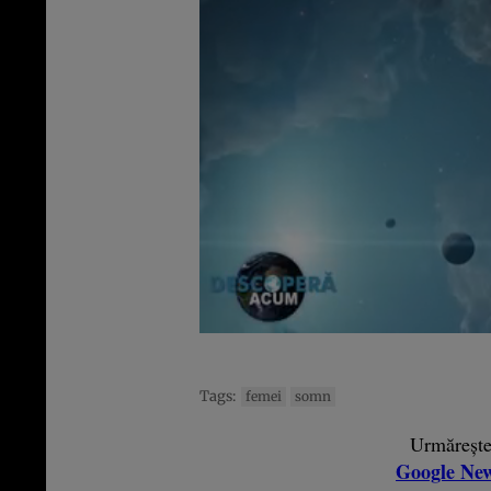
Tags:
femei
somn
Urmăreșt
Google Ne