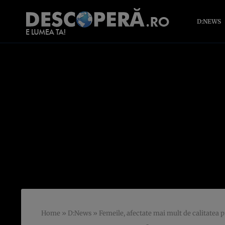
D:NEWS
Home
»
D:News
»
Femeile, afectate mai mult de calitatea 