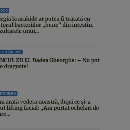
FOOD
rgia la arahide ar putea fi tratată cu
torul bacteriilor „bune” din intestin.
ultatele unui...
I CU LACRIMI
NCUL ZILEI. Badea Gheorghe: – Nu pot
ce dragoste!
NTAJE.RO
m arată vedeta noastră, după ce și-a
ut lifting facial: „Am purtat ochelari de
re...