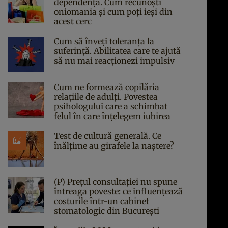
dependență. Cum recunoști
oniomania și cum poți ieși din
acest cerc
Cum să înveți toleranța la
suferință. Abilitatea care te ajută
să nu mai reacționezi impulsiv
Cum ne formează copilăria
relațiile de adulți. Povestea
psihologului care a schimbat
felul în care înțelegem iubirea
Test de cultură generală. Ce
înălțime au girafele la naștere?
(P) Prețul consultației nu spune
întreaga poveste: ce influențează
costurile într-un cabinet
stomatologic din București