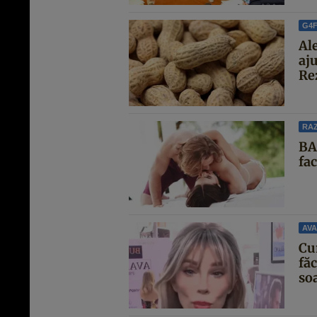
G4
Ale
aju
Rez
RAZ
BA
fa
AVA
Cu
făc
soa