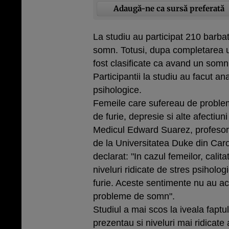
Adaugă-ne ca sursă preferată
La studiu au participat 210 barbat
somn. Totusi, dupa completarea 
fost clasificate ca avand un somn 
Participantii la studiu au facut a
psihologice.
Femeile care sufereau de proble
de furie, depresie si alte afectiuni
Medicul Edward Suarez, profesor d
de la Universitatea Duke din Caro
declarat: "In cazul femeilor, cali
niveluri ridicate de stres psiholog
furie. Aceste sentimente nu au ac
probleme de somn".
Studiul a mai scos la iveala fapt
prezentau si niveluri mai ridicate 