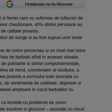
Urmărește-ne in Discover
i si femei care nu sufereau de tulburari de
unor chestionare, 40% dintre persoane au
de calitate proasta.
nalize de sange si au fost supusi unor teste
me de somn prezentau si un nivel mai mare
 fata de barbatii aflati in aceeasi situatie.
e psihiatrie si stiinte comportamentale,
lina de Nord, coordonator al studiului, a
tatea proasta a somnului este asociata cu
ic, de sentimente de ostilitate, depresie si
eeasi amploare in cazul barbatilor cu
ul ca femeile cu probleme de somn
ale insulinei si glucozei – asociate cu riscul