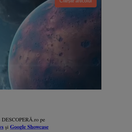
Citește articolul
e DESCOPERĂ.ro pe
ws
Google Showcase
și