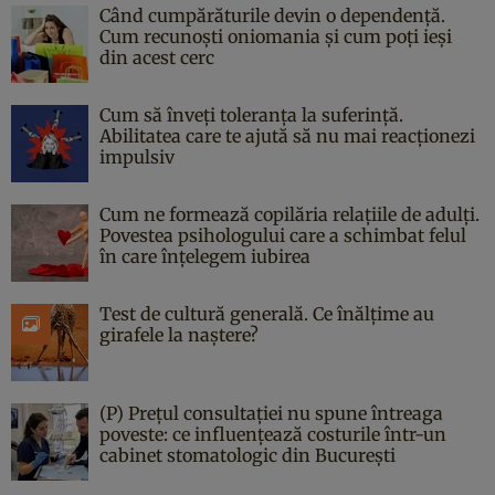
Când cumpărăturile devin o dependență.
Cum recunoști oniomania și cum poți ieși
din acest cerc
Cum să înveți toleranța la suferință.
Abilitatea care te ajută să nu mai reacționezi
impulsiv
Cum ne formează copilăria relațiile de adulți.
Povestea psihologului care a schimbat felul
în care înțelegem iubirea
Test de cultură generală. Ce înălțime au
girafele la naștere?
(P) Prețul consultației nu spune întreaga
poveste: ce influențează costurile într-un
cabinet stomatologic din București