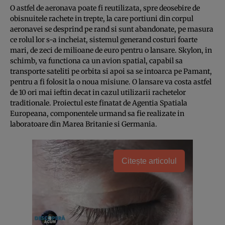
O astfel de aeronava poate fi reutilizata, spre deosebire de
obisnuitele rachete in trepte, la care portiuni din corpul
aeronavei se desprind pe rand si sunt abandonate, pe masura
ce rolul lor s-a incheiat, sistemul generand costuri foarte
mari, de zeci de milioane de euro pentru o lansare. Skylon, in
schimb, va functiona ca un avion spatial, capabil sa
transporte sateliti pe orbita si apoi sa se intoarca pe Pamant,
pentru a fi folosit la o noua misiune. O lansare va costa astfel
de 10 ori mai ieftin decat in cazul utilizarii rachetelor
traditionale. Proiectul este finatat de Agentia Spatiala
Europeana, componentele urmand sa fie realizate in
laboratoare din Marea Britanie si Germania.
Citește articolul