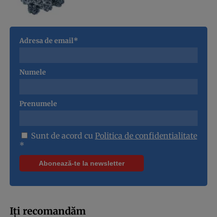
Adresa de email*
Numele
Prenumele
Sunt de acord cu
Politica de confidentialitate
*
Iți recomandăm