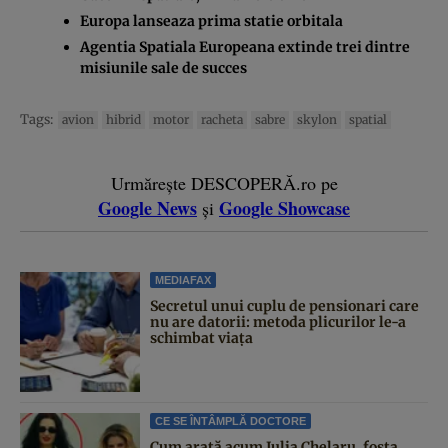
Europa lanseaza prima statie orbitala
Agentia Spatiala Europeana extinde trei dintre
misiunile sale de succes
Tags:
avion
hibrid
motor
racheta
sabre
skylon
spatial
Urmărește DESCOPERĂ.ro pe
Google News
Google Showcase
și
MEDIAFAX
Secretul unui cuplu de pensionari care
nu are datorii: metoda plicurilor le-a
schimbat viața
CE SE ÎNTÂMPLĂ DOCTORE
Cum arată acum Julia Chelaru, fosta