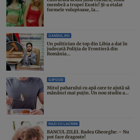
membră a trupei Exotic! Și-a etalat
formele voluptoase, la...
GANDUL.RO
Un politician de top din Libia a dat în
judecată Poliția de Frontieră din
România...
G4FOOD
Mitul paharului cu apă care te ajută să
mănânci mai puțin. Un nou studiu a...
RAZI CU LACRIMI
BANCUL ZILEI. Badea Gheorghe: – Nu
pot face dragoste!