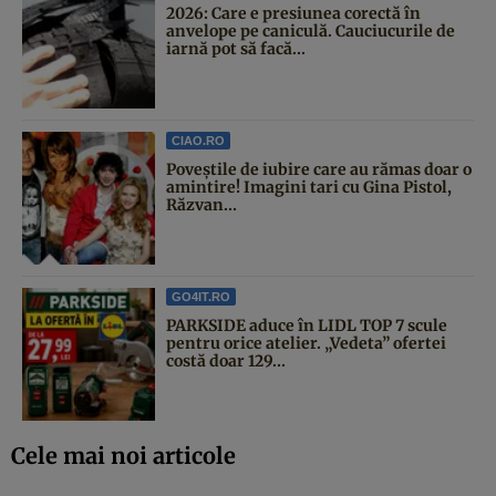
2026: Care e presiunea corectă în
anvelope pe caniculă. Cauciucurile de
iarnă pot să facă...
CIAO.RO
Poveştile de iubire care au rămas doar o
amintire! Imagini tari cu Gina Pistol,
Răzvan...
GO4IT.RO
PARKSIDE aduce în LIDL TOP 7 scule
pentru orice atelier. „Vedeta” ofertei
costă doar 129...
Cele mai noi articole