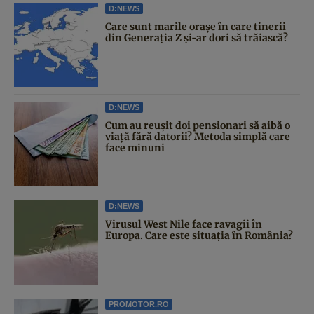
D:NEWS
Care sunt marile orașe în care tinerii
din Generația Z și-ar dori să trăiască?
D:NEWS
Cum au reușit doi pensionari să aibă o
viață fără datorii? Metoda simplă care
face minuni
D:NEWS
Virusul West Nile face ravagii în
Europa. Care este situația în România?
PROMOTOR.RO