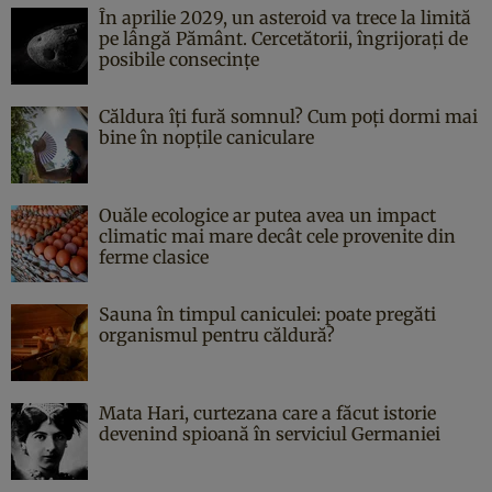
În aprilie 2029, un asteroid va trece la limită
pe lângă Pământ. Cercetătorii, îngrijorați de
posibile consecințe
Căldura îți fură somnul? Cum poți dormi mai
bine în nopțile caniculare
Ouăle ecologice ar putea avea un impact
climatic mai mare decât cele provenite din
ferme clasice
Sauna în timpul caniculei: poate pregăti
organismul pentru căldură?
Mata Hari, curtezana care a făcut istorie
devenind spioană în serviciul Germaniei