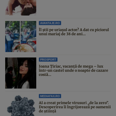
AVANTAJE.RO
Îl știi pe uriașul actor? A dat cu piciorul
unui mariaj de 38 de ani...
PROSPORT
Ioana Țiriac, vacanță de mega – lux
într-un castel unde o noapte de cazare
costă...
MEDIAFAX.RO
AI a creat primele virusuri „de la zero”.
Descoperirea îi îngrijorează pe oamenii
de știință