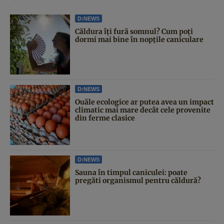
D:NEWS
Căldura îți fură somnul? Cum poți
dormi mai bine în nopțile caniculare
D:NEWS
Ouăle ecologice ar putea avea un impact
climatic mai mare decât cele provenite
din ferme clasice
D:NEWS
Sauna în timpul caniculei: poate
pregăti organismul pentru căldură?