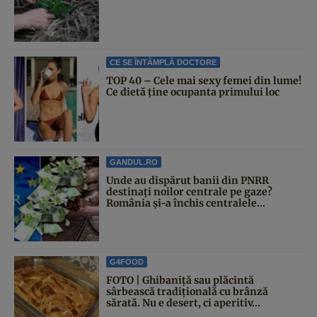
CE SE ÎNTÂMPLĂ DOCTORE
TOP 40 – Cele mai sexy femei din lume!
Ce dietă ține ocupanta primului loc
GANDUL.RO
Unde au dispărut banii din PNRR
destinați noilor centrale pe gaze?
România și-a închis centralele...
G4FOOD
FOTO | Ghibaniță sau plăcintă
sârbească tradițională cu brânză
sărată. Nu e desert, ci aperitiv...