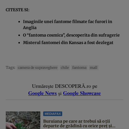
CITESTE SI:
Imaginile unei fantome filmate fac furori in
Anglia
O “fantoma cosmica”, descoperita din sufragerie
Misterul fantomei din Kansas a fost dezlegat
Tags:
camera de supraveghere
chile
fantoma
mall
Urmărește DESCOPERĂ.ro pe
Google News
Google Showcase
și
MEDIAFAX
Buruiana pe care ar trebui să o ții
departe de grădină cu orice preț și...