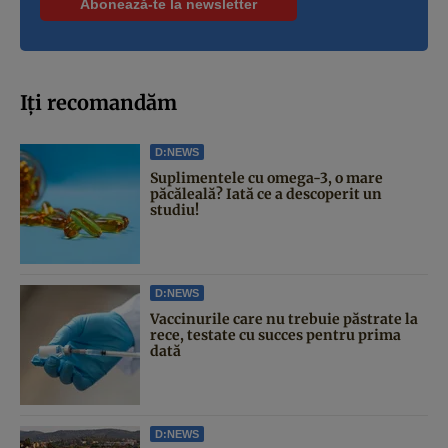
Iți recomandăm
D:NEWS
Suplimentele cu omega-3, o mare
păcăleală? Iată ce a descoperit un
studiu!
D:NEWS
Vaccinurile care nu trebuie păstrate la
rece, testate cu succes pentru prima
dată
D:NEWS