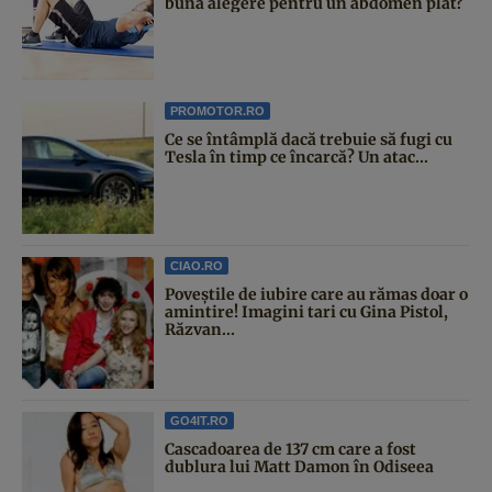
bună alegere pentru un abdomen plat?
PROMOTOR.RO
Ce se întâmplă dacă trebuie să fugi cu
Tesla în timp ce încarcă? Un atac...
CIAO.RO
Poveştile de iubire care au rămas doar o
amintire! Imagini tari cu Gina Pistol,
Răzvan...
GO4IT.RO
Cascadoarea de 137 cm care a fost
dublura lui Matt Damon în Odiseea