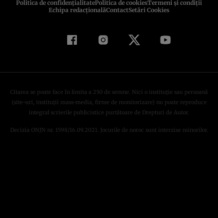
Politica de confidenţialitate
Politica de cookies
Termeni şi condiţii
Echipa redacțională
Contact
Setări Cookies
Citarea se poate face în limita a 250 de semne. Nici o instituţie sau persoană
(site-uri, instituţii mass-media, firme de monitorizare) nu poate reproduce
integral scrierile publicistice purtătoare de Drepturi de Autor.
Decizia ONJN nr. 1598/16.09.2021. Jocurile de noroc sunt interzise minorilor.