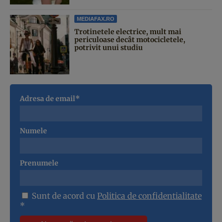
MEDIAFAX.RO
Trotinetele electrice, mult mai
periculoase decât motocicletele,
potrivit unui studiu
Adresa de email*
Numele
Prenumele
Sunt de acord cu
Politica de confidentialitate
*