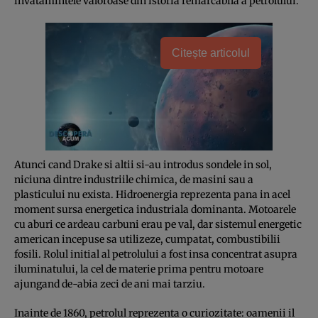
invatamintele valoroase din istoria remarcabila a petrolului.
Citește articolul
Atunci cand Drake si altii si-au introdus sondele in sol,
niciuna dintre industriile chimica, de masini sau a
plasticului nu exista. Hidroenergia reprezenta pana in acel
moment sursa energetica industriala dominanta. Motoarele
cu aburi ce ardeau carbuni erau pe val, dar sistemul energetic
american incepuse sa utilizeze, cumpatat, combustibilii
fosili. Rolul initial al petrolului a fost insa concentrat asupra
iluminatului, la cel de materie prima pentru motoare
ajungand de-abia zeci de ani mai tarziu.
Inainte de 1860, petrolul reprezenta o curiozitate: oamenii il