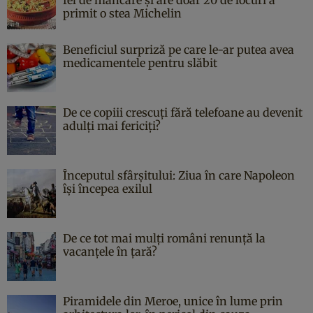
primit o stea Michelin
Beneficiul surpriză pe care le-ar putea avea
medicamentele pentru slăbit
De ce copiii crescuți fără telefoane au devenit
adulți mai fericiți?
Începutul sfârşitului: Ziua în care Napoleon
îşi începea exilul
De ce tot mai mulți români renunță la
vacanțele în țară?
Piramidele din Meroe, unice în lume prin