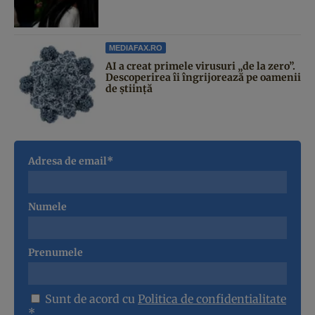
MEDIAFAX.RO
AI a creat primele virusuri „de la zero”.
Descoperirea îi îngrijorează pe oamenii
de știință
Adresa de email*
Numele
Prenumele
Sunt de acord cu
Politica de confidentialitate
*