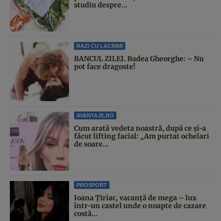
studiu despre...
RAZI CU LACRIMI
BANCUL ZILEI. Badea Gheorghe: – Nu
pot face dragoste!
AVANTAJE.RO
Cum arată vedeta noastră, după ce și-a
făcut lifting facial: „Am purtat ochelari
de soare...
PROSPORT
Ioana Țiriac, vacanță de mega – lux
într-un castel unde o noapte de cazare
costă...