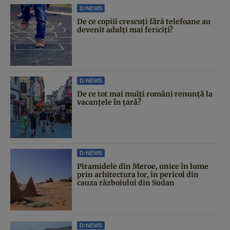
D:NEWS
De ce copiii crescuți fără telefoane au
devenit adulți mai fericiți?
D:NEWS
De ce tot mai mulți români renunță la
vacanțele în țară?
D:NEWS
Piramidele din Meroe, unice în lume
prin arhitectura lor, în pericol din
cauza războiului din Sudan
D:NEWS