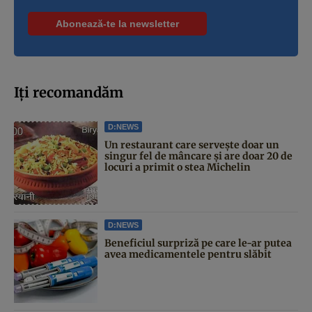
Iți recomandăm
D:NEWS
Un restaurant care servește doar un
singur fel de mâncare și are doar 20 de
locuri a primit o stea Michelin
D:NEWS
Beneficiul surpriză pe care le-ar putea
avea medicamentele pentru slăbit