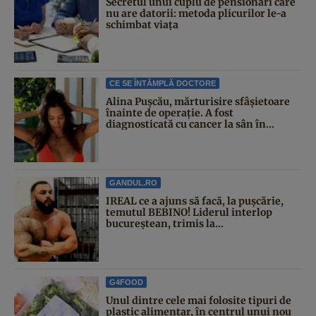
Secretul unui cuplu de pensionari care
nu are datorii: metoda plicurilor le-a
schimbat viața
CE SE ÎNTÂMPLĂ DOCTORE
Alina Pușcău, mărturisire sfâșietoare
înainte de operație. A fost
diagnosticată cu cancer la sân în...
GANDUL.RO
IREAL ce a ajuns să facă, la pușcărie,
temutul BEBINO! Liderul interlop
bucureștean, trimis la...
G4FOOD
Unul dintre cele mai folosite tipuri de
plastic alimentar, în centrul unui nou