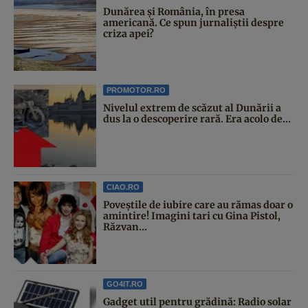
Dunărea și România, în presa
americană. Ce spun jurnaliștii despre
criza apei?
PROMOTOR.RO
Nivelul extrem de scăzut al Dunării a
dus la o descoperire rară. Era acolo de...
CIAO.RO
Poveştile de iubire care au rămas doar o
amintire! Imagini tari cu Gina Pistol,
Răzvan...
GO4IT.RO
Gadget util pentru grădină: Radio solar