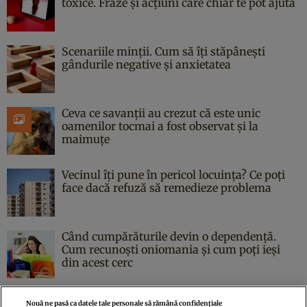
toxice. Fraze și acțiuni care chiar te pot ajuta
Scenariile minții. Cum să îți stăpânești
gândurile negative și anxietatea
Ceva ce savanții au crezut că este unic
oamenilor tocmai a fost observat și la
maimuțe
Vecinul îți pune în pericol locuința? Ce poți
face dacă refuză să remedieze problema
Când cumpărăturile devin o dependență.
Cum recunoști oniomania și cum poți ieși
din acest cerc
Nouă ne pasă ca datele tale personale să rămână confidențiale