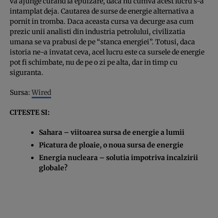
va ajunge curand la epuizare, daca nu cumva acest lucru s-a
intamplat deja. Cautarea de surse de energie alternativa a
pornit in tromba. Daca aceasta cursa va decurge asa cum
prezic unii analisti din industria petrolului, civilizatia
umana se va prabusi de pe “stanca energiei”. Totusi, daca
istoria ne-a invatat ceva, acel lucru este ca sursele de energie
pot fi schimbate, nu de pe o zi pe alta, dar in timp cu
siguranta.
Sursa:
Wired
CITESTE SI:
Sahara – viitoarea sursa de energie a lumii
Picatura de ploaie, o noua sursa de energie
Energia nucleara – solutia impotriva incalzirii
globale?