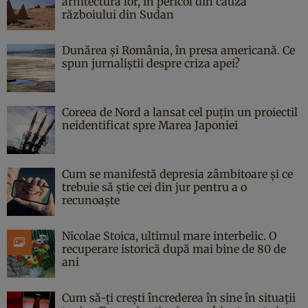
arhitectura lor, în pericol din cauza
războiului din Sudan
Dunărea și România, în presa americană. Ce
spun jurnaliștii despre criza apei?
Coreea de Nord a lansat cel puțin un proiectil
neidentificat spre Marea Japoniei
Cum se manifestă depresia zâmbitoare și ce
trebuie să știe cei din jur pentru a o
recunoaște
Nicolae Stoica, ultimul mare interbelic. O
recuperare istorică după mai bine de 80 de
ani
Cum să-ți crești încrederea în sine în situații