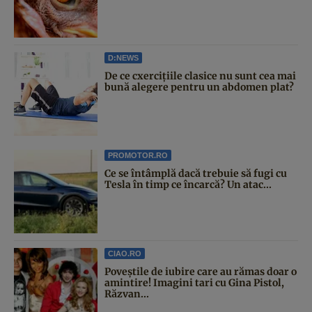
D:NEWS
De ce cxercițiile clasice nu sunt cea mai
bună alegere pentru un abdomen plat?
PROMOTOR.RO
Ce se întâmplă dacă trebuie să fugi cu
Tesla în timp ce încarcă? Un atac...
CIAO.RO
Poveştile de iubire care au rămas doar o
amintire! Imagini tari cu Gina Pistol,
Răzvan...