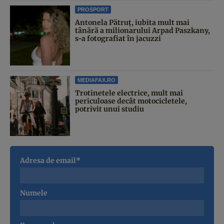
PROSPORT
Antonela Pătruț, iubita mult mai
tânără a milionarului Arpad Paszkany,
s-a fotografiat în jacuzzi
MEDIAFAX.RO
Trotinetele electrice, mult mai
periculoase decât motocicletele,
potrivit unui studiu
Adresa de email*
Numele