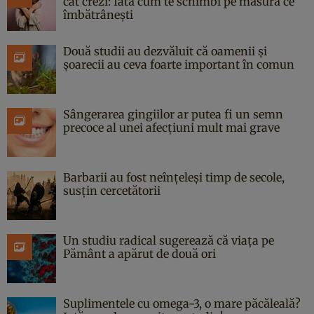
cât crezi: Iată cum te schimbi pe măsură ce
îmbătrânești
Două studii au dezvăluit că oamenii și
șoarecii au ceva foarte important în comun
Sângerarea gingiilor ar putea fi un semn
precoce al unei afecțiuni mult mai grave
Barbarii au fost neînțeleși timp de secole,
susțin cercetătorii
Un studiu radical sugerează că viața pe
Pământ a apărut de două ori
Suplimentele cu omega-3, o mare păcăleală?