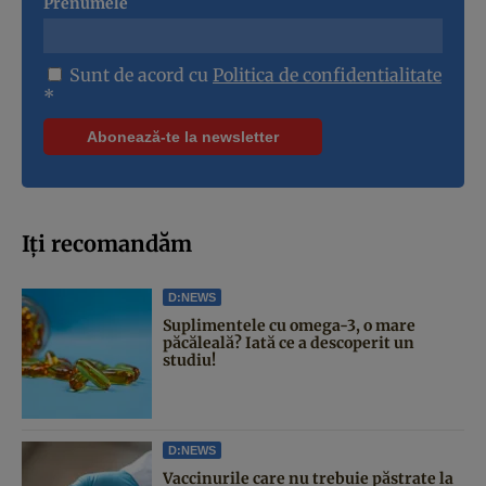
Prenumele
Sunt de acord cu
Politica de confidentialitate
*
Iți recomandăm
D:NEWS
Suplimentele cu omega-3, o mare
păcăleală? Iată ce a descoperit un
studiu!
D:NEWS
Vaccinurile care nu trebuie păstrate la