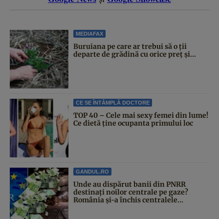
MEDIAFAX
Buruiana pe care ar trebui să o ții
departe de grădină cu orice preț și...
CE SE ÎNTÂMPLĂ DOCTORE
TOP 40 – Cele mai sexy femei din lume!
Ce dietă ține ocupanta primului loc
GANDUL.RO
Unde au dispărut banii din PNRR
destinați noilor centrale pe gaze?
România și-a închis centralele...