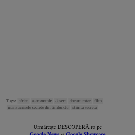
Tags:
africa
astronomie
desert
documentar
film
mansucrisele secrete din timbuktu
stiinta secreta
Urmărește DESCOPERĂ.ro pe
Google News
Google Showcase
și