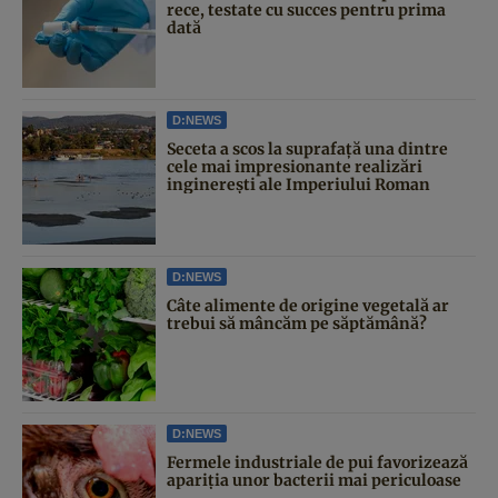
rece, testate cu succes pentru prima
dată
D:NEWS
Seceta a scos la suprafață una dintre
cele mai impresionante realizări
inginerești ale Imperiului Roman
D:NEWS
Câte alimente de origine vegetală ar
trebui să mâncăm pe săptămână?
D:NEWS
Fermele industriale de pui favorizează
apariția unor bacterii mai periculoase