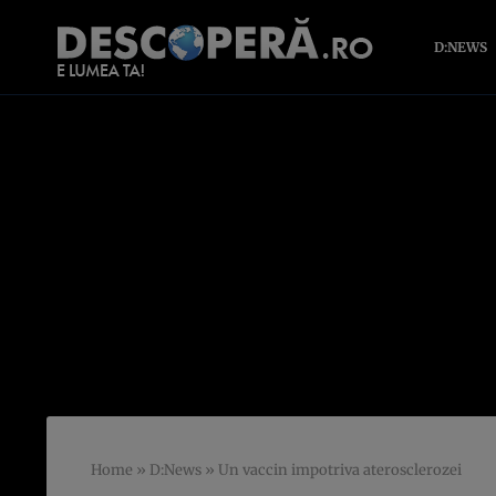
D:NEWS
Home
»
D:News
»
Un vaccin impotriva aterosclerozei