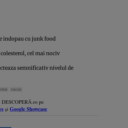
se indopau cu junk food
e colesterol, cel mai nociv
teaza semnificativ nivelul de
nitar
vaccin
e DESCOPERĂ.ro pe
ws
Google Showcase
și