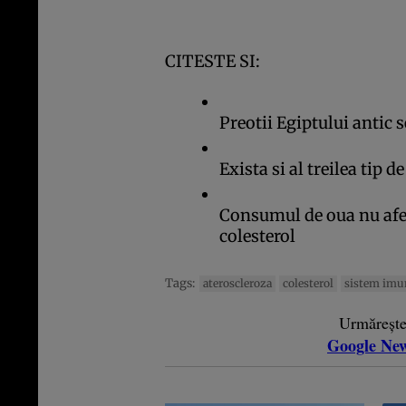
CITESTE SI:
Preotii Egiptului antic 
Exista si al treilea tip d
Consumul de oua nu afec
colesterol
Tags:
ateroscleroza
colesterol
sistem imu
Urmăreșt
Google Ne