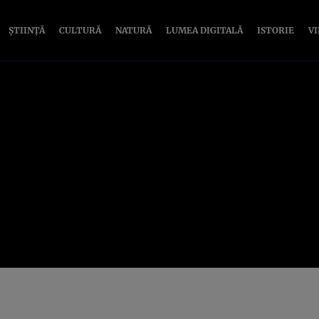
ȘTIINȚĂ
CULTURĂ
NATURĂ
LUMEA DIGITALĂ
ISTORIE
V