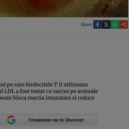
Share:
i pe care limfocitele T il utilizeaza
l LDL a fost testat cu succes pe animale
oate bloca reactia imunitara si reduce
Urmărește-ne in Discover