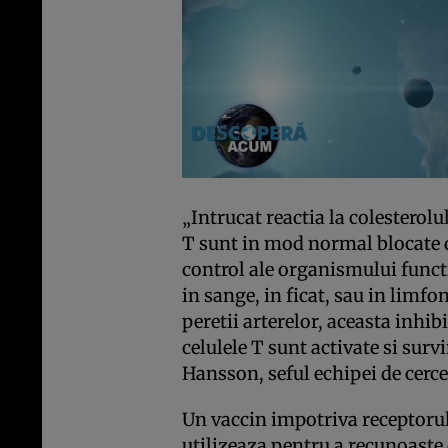
„Intrucat reactia la colesterolu
T sunt in mod normal blocate 
control ale organismului funct
in sange, in ficat, sau in limf
peretii arterelor, aceasta inhib
celulele T sunt activate si surv
Hansson, seful echipei de cerce
Un vaccin impotriva receptorulu
utilizeaza pentru a recunoaste