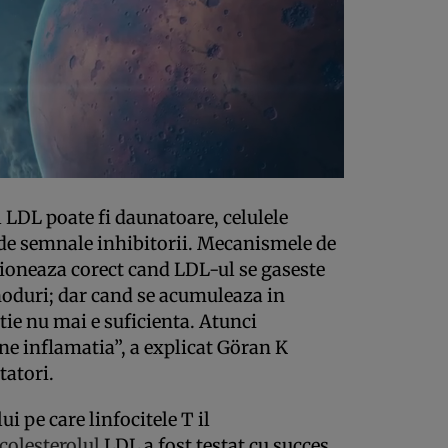
l LDL poate fi daunatoare, celulele
de semnale inhibitorii. Mecanismele de
ioneaza corect cand LDL-ul se gaseste
onoduri; dar cand se acumuleaza in
itie nu mai e suficienta. Atunci
ine inflamatia”, a explicat Göran K
tatori.
i pe care linfocitele T il
colesterolul
LDL a fost testat cu succes