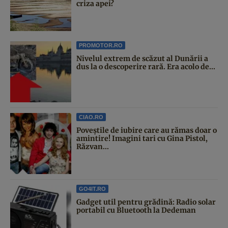
criza apei?
PROMOTOR.RO
Nivelul extrem de scăzut al Dunării a
dus la o descoperire rară. Era acolo de...
CIAO.RO
Poveştile de iubire care au rămas doar o
amintire! Imagini tari cu Gina Pistol,
Răzvan...
GO4IT.RO
Gadget util pentru grădină: Radio solar
portabil cu Bluetooth la Dedeman