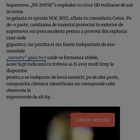
Supernova „SN 2005E”a explodat cu circa 110 milioane de ani
in urma
in galaxia in spirala NGC 1032, aflata in constelatia Cetus. Pe
de-o parte, cantitatea de material proiectat in exterior de
supernova era prea modesta pentru a proveni din explozia
unei stele
gigantice, iar pozitia ei era foarte indepartata de asa-
numitele
„nursery” galactice
unde se formeaza stelele,
acest fapt indicand ca trebuia sa fi avut mult timp la
dispozitie
pentru a se indeparta de locul nasterii; pe de alta parte,
compozitia chimica identificata nu corespunde celei
observate la
supernovele de alt tip.
Citește articolul