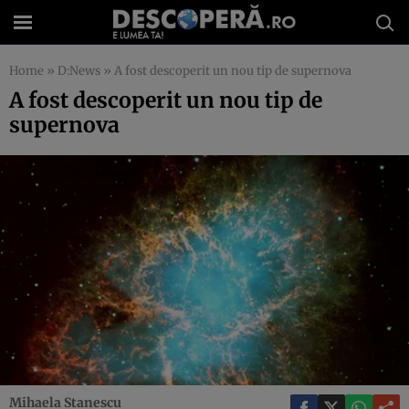
Home
»
D:News
»
A fost descoperit un nou tip de supernova
A fost descoperit un nou tip de
supernova
Mihaela Stanescu