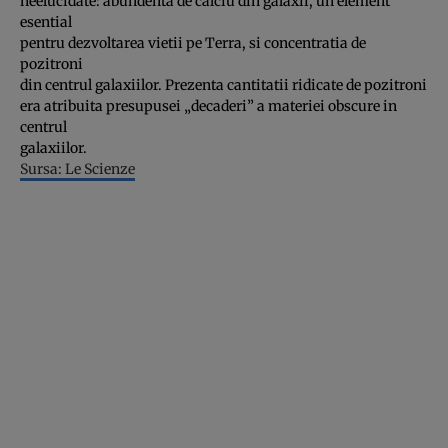
neelucidate: abundenta de calciu din galaxii, un element
esential
pentru dezvoltarea vietii pe Terra, si concentratia de
pozitroni
din centrul galaxiilor. Prezenta cantitatii ridicate de pozitroni
era atribuita presupusei „decaderi” a materiei obscure in
centrul
galaxiilor.
Sursa: Le Scienze