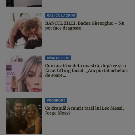
RAZI CU LACRIMI
BANCUL ZILEI. Badea Gheorghe: – Nu
pot face dragoste!
AVANTAJE.RO
Cum arată vedeta noastră, după ce și-a
făcut lifting facial: „Am purtat ochelari
de soare...
PROSPORT
Ce dramă! A murit tatăl lui Leo Messi,
Jorge Messi