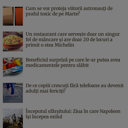
Cum se vor proteja viitorii astronauți de
praful toxic de pe Marte?
Un restaurant care servește doar un singur
fel de mâncare și are doar 20 de locuri a
primit o stea Michelin
Beneficiul surpriză pe care le-ar putea avea
medicamentele pentru slăbit
De ce copiii crescuți fără telefoane au devenit
adulți mai fericiți?
Începutul sfârşitului: Ziua în care Napoleon
îşi începea exilul