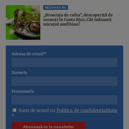
MEDIAFAX.RO
„Broscuța de cafea”, descoperită de
savanți în Costa Rica. Cât măsoară
micuțul amfibian?
Adresa de email*
Numele
Prenumele
Sunt de acord cu
Politica de confidentialitate
*