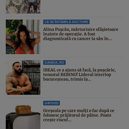
CE SE ÎNTÂMPLĂ DOCTORE
Alina Pușcău, mărturisire sfâșietoare
înainte de operație. A fost
diagnosticată cu cancer la sân în...
GANDUL.RO
IREAL ce a ajuns să facă, la pușcărie,
temutul BEBINO! Liderul interlop
bucureștean, trimis la...
G4FOOD
Greșeala pe care mulți o fac după ce
folosesc prăjitorul de pâine. Poate
crește riscul...