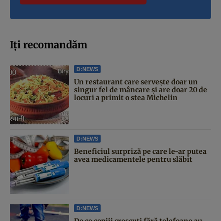
Iți recomandăm
D:NEWS
Un restaurant care servește doar un
singur fel de mâncare și are doar 20 de
locuri a primit o stea Michelin
D:NEWS
Beneficiul surpriză pe care le-ar putea
avea medicamentele pentru slăbit
D:NEWS
De ce copiii crescuți fără telefoane au