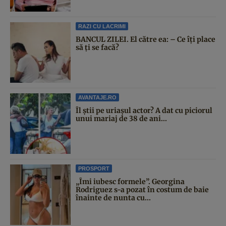
RAZI CU LACRIMI
BANCUL ZILEI. El către ea: – Ce îți place
să ți se facă?
AVANTAJE.RO
Îl știi pe uriașul actor? A dat cu piciorul
unui mariaj de 38 de ani...
PROSPORT
„Îmi iubesc formele”. Georgina
Rodriguez s-a pozat în costum de baie
înainte de nunta cu...