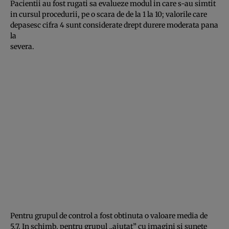
Pacientii au fost rugati sa evalueze modul in care s-au simtit
in cursul procedurii, pe o scara de de la 1 la 10; valorile care
depasesc cifra 4 sunt considerate drept durere moderata pana
la
severa.
Pentru grupul de control a fost obtinuta o valoare media de
5,7. In schimb, pentru grupul „ajutat” cu imagini si sunete