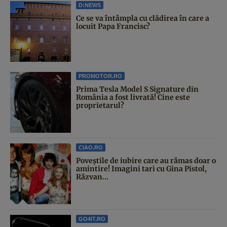
D:NEWS
Ce se va întâmpla cu clădirea în care a
locuit Papa Francisc?
PROMOTOR.RO
Prima Tesla Model S Signature din
România a fost livrată! Cine este
proprietarul?
CIAO.RO
Poveştile de iubire care au rămas doar o
amintire! Imagini tari cu Gina Pistol,
Răzvan...
GO4IT.RO