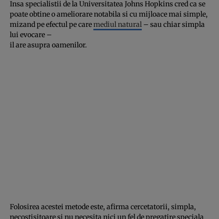
Insa specialistii de la Universitatea Johns Hopkins cred ca se
poate obtine o ameliorare notabila si cu mijloace mai simple,
mizand pe efectul pe care
mediul natural
– sau chiar simpla
lui evocare –
il are asupra oamenilor.
Folosirea acestei metode este, afirma cercetatorii, simpla,
necostisitoare si nu necesita nici un fel de pregatire speciala