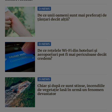
D:NEWS
De ce unii oameni sunt mai preferați de
țânțari decât alții?
D:NEWS
De ce rețelele Wi-Fi din hoteluri și
aeroporturi pot fi mai periculoase decât
credem?
D:NEWS
Chiar și după ce sunt stinse, incendiile
de vegetație lasă în urmă un fenomen
devastator