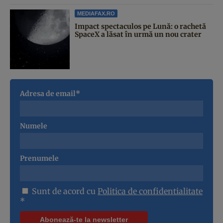
MEDIAFAX.RO
Impact spectaculos pe Lună: o rachetă
SpaceX a lăsat în urmă un nou crater
Adresa de email*
Numele
Prenumele
Sunt de acord cu
Politica de confidentialitate
*