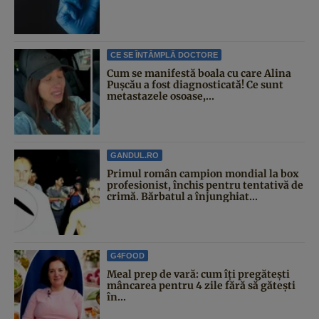
CE SE ÎNTÂMPLĂ DOCTORE
Cum se manifestă boala cu care Alina
Pușcău a fost diagnosticată! Ce sunt
metastazele osoase,...
GANDUL.RO
Primul român campion mondial la box
profesionist, închis pentru tentativă de
crimă. Bărbatul a înjunghiat...
G4FOOD
Meal prep de vară: cum îți pregătești
mâncarea pentru 4 zile fără să gătești
în...