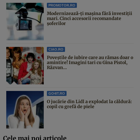
PROMOTOR.RO
Modernizează-ți mașina fără investiții
mari. Cinci accesorii recomandate
șoferilor
CIAO.RO
Poveştile de iubire care au rămas doar o
amintire! Imagini tari cu Gina Pistol,
Răzvan...
GO4IT.RO
O jucărie din Lidl a explodat la căldură:
copil cu grefă de piele
Cele mai noi articole