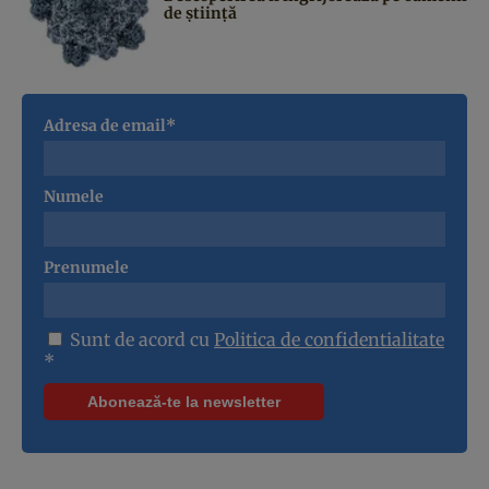
de știință
Adresa de email*
Numele
Prenumele
Sunt de acord cu
Politica de confidentialitate
*