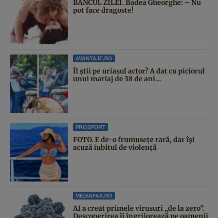
BANCUL ZILEI. Badea Gheorghe: – Nu
pot face dragoste!
AVANTAJE.RO
Îl știi pe uriașul actor? A dat cu piciorul
unui mariaj de 38 de ani...
PROSPORT
FOTO. E de-o frumusețe rară, dar își
acuză iubitul de violență
MEDIAFAX.RO
AI a creat primele virusuri „de la zero”.
Descoperirea îi îngrijorează pe oamenii