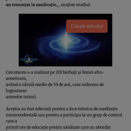
au renunţat la medicaţie
„, susţine studiul.
Citește articolul
Cercetarea s-a realizat pe 201 bărbaţi şi femei afro-
americani,
având o vârstă medie de 59 de ani, care sufereau de
îngustarea
arterelor inimii.
Aceştia au fost selectaţi pentru a face tehnica de meditaţie
transcendentală sau pentru a participa la un grup de control
care a
primit ore de educaţie pentru sănătate care au abordat