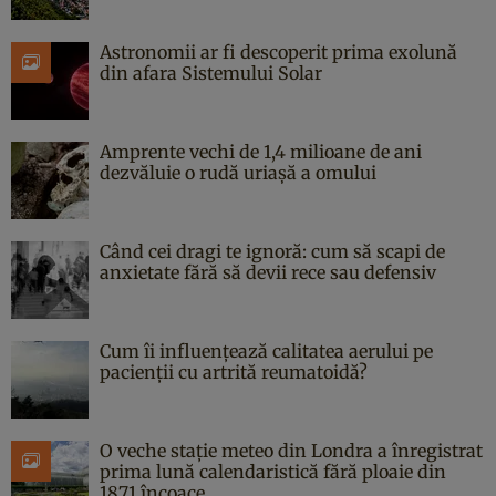
Astronomii ar fi descoperit prima exolună
din afara Sistemului Solar
Amprente vechi de 1,4 milioane de ani
dezvăluie o rudă uriașă a omului
Când cei dragi te ignoră: cum să scapi de
anxietate fără să devii rece sau defensiv
Cum îi influențează calitatea aerului pe
pacienții cu artrită reumatoidă?
O veche stație meteo din Londra a înregistrat
prima lună calendaristică fără ploaie din
1871 încoace