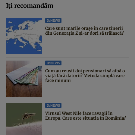
Iți recomandăm
D:NEWS
Care sunt marile orașe în care tinerii
din Generația Z și-ar dori să trăiască?
D:NEWS
Cum au reușit doi pensionari să aibă o
viață fără datorii? Metoda simplă care
face minuni
D:NEWS
Virusul West Nile face ravagii în
Europa. Care este situația în România?