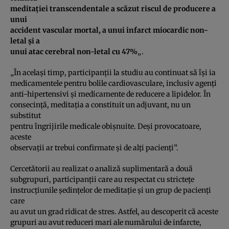
meditaţiei transcendentale a scăzut riscul de producere a
unui
accident vascular mortal, a unui infarct miocardic non-
letal şi a
unui atac cerebral non-letal cu 47%
„.
„În acelaşi timp, participanţii la studiu au continuat să îşi ia
medicamentele pentru bolile cardiovasculare, inclusiv agenţi
anti-hipertensivi şi medicamente de reducere a lipidelor. În
consecinţă, meditaţia a constituit un adjuvant, nu un
substitut
pentru îngrijirile medicale obişnuite. Deşi provocatoare,
aceste
observaţii ar trebui confirmate şi de alţi pacienţi”.
Cercetătorii au realizat o analiză suplimentară a două
subgrupuri, participanţii care au respectat cu stricteţe
instrucţiunile şedinţelor de meditaţie şi un grup de pacienţi
care
au avut un grad ridicat de stres. Astfel, au descoperit că aceste
grupuri au avut reduceri mari ale numărului de infarcte,