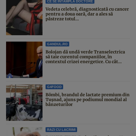
CE SE ÎNTÂMPLĂ DOCTORE
Vedeta celebră, diagnosticată cu cancer
pentru a doua oară, dar a ales să
păstreze totul...
GANDUL.RO
Bolojan dă undă verde Transelectrica
să taie curentul companiilor, în
contextul crizei energetice. Cu cât...
G4FOOD
Bömbi, brandul de lactate premium din
Tușnad, ajuns pe podiumul mondial al
bânzeturilor
RAZI CU LACRIMI