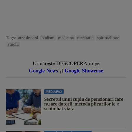
Tags:
atac de cord
budism
medicina
meditatie
spiritualitate
studiu
Urmărește DESCOPERĂ.ro pe
Google News
Google Showcase
și
MEDIAFAX
Secretul unui cuplu de pensionari care
nu are datorii: metoda plicurilor le-a
schimbat viața