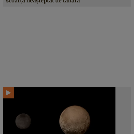
scoarţă neaşteptat de tânără