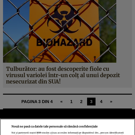
Tulburător: au fost descoperite fiole cu
virusul variolei într-un colţ al unui depozit
nesecurizat din SUA!
PAGINA 3 DIN 4
«
1
2
3
4
»
Nouă ne pasă ca datele tale personale să rămână confidențiale
Noi și partenerii noștri
1019
stocăm și/sau accesăm informații pe dispozitivul dvs., precum identificatorii