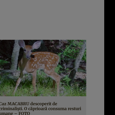
Caz MACABRU descoperit de
criminalişti. O căprioară consuma resturi
umane – FOTO