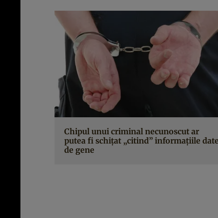
Chipul unui criminal necunoscut ar
putea fi schiţat „citind” informaţiile dat
de gene