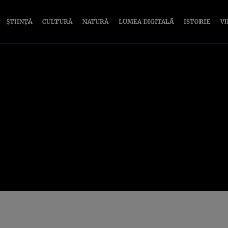
ȘTIINȚĂ
CULTURĂ
NATURĂ
LUMEA DIGITALĂ
ISTORIE
V