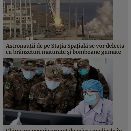
Astronauţii de pe Staţia Spaţială se vor delecta
cu brânzeturi maturate şi bomboane gumate
China are nevoie urgent de măşti medicale în