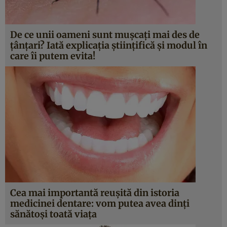
De ce unii oameni sunt muşcaţi mai des de
ţânţari? Iată explicaţia ştiinţifică şi modul în
care îi putem evita!
Cea mai importantă reuşită din istoria
medicinei dentare: vom putea avea dinţi
sănătoşi toată viaţa