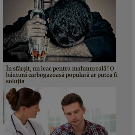
În sfârşit, un leac pentru mahmureală? O
băutură carbogazoasă populară ar putea fi
soluţia