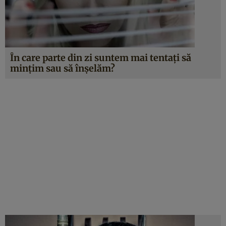
În care parte din zi suntem mai tentaţi să
minţim sau să înşelăm?