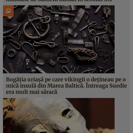
Bogăţia uriaşă pe care vikingii o deţineau pe o
mică insulă din Marea Baltică. Întreaga Suedie
era mult mai săracă