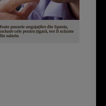
Toate pauzele angajaţilor din Spania,
inclusiv cele pentru ţigară, vor fi scăzute
din salariu