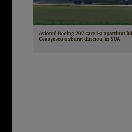
Avionul Boeing 707 care i-a aparţinut lu
Ceauşescu a zburat din nou, în SUA