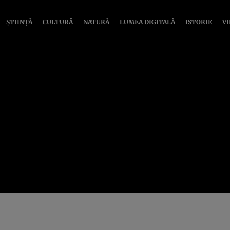
ȘTIINȚĂ
CULTURĂ
NATURĂ
LUMEA DIGITALĂ
ISTORIE
V