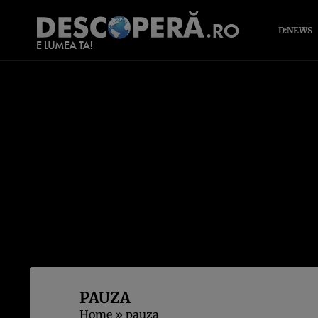
D:NEWS
PAUZA
Home
»
pauza